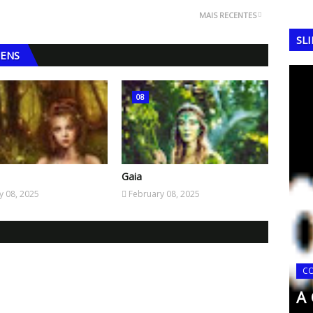
MAIS RECENTES
SL
GENS
08
Gaia
y 08, 2025
February 08, 2025
 1982:
o da
FERRAMENTAS DA QUALIDADE
C
Matriz SIPOC
A