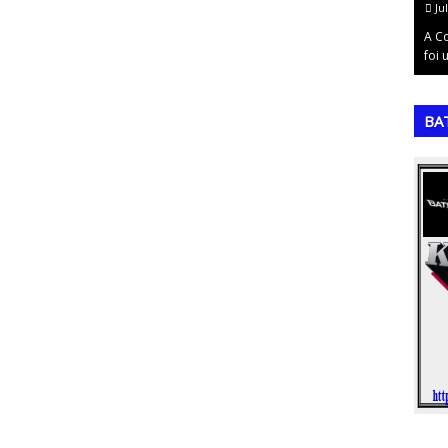
July 18, 2026
Ju
 Encantado da
A Matriz SIPOC é uma ferramenta de gestão de
A Co
 Es…
processos essencial para o mapeamento de …
foi 
,
,
BA