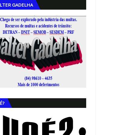
LTER GADELHA
,
É?