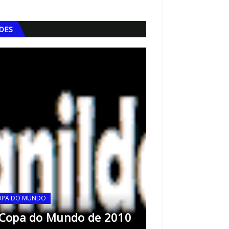
IDES
OPA DO MUNDO
COPA DO MUNDO
 Copa do Mundo de 2010
A Copa do Mu