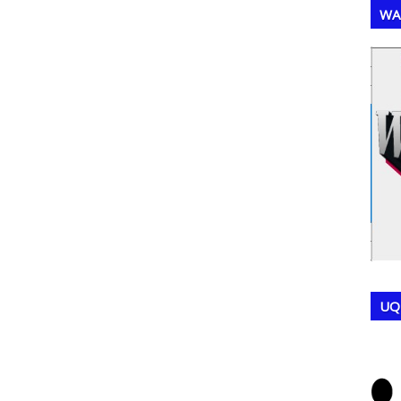
WA
,
,
UQ