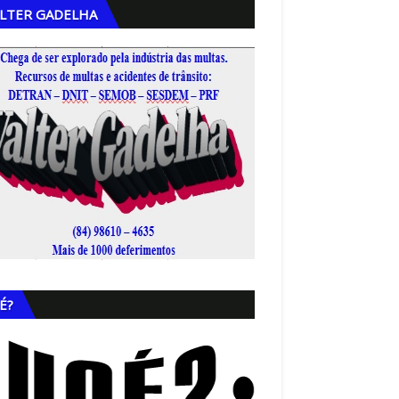
LTER GADELHA
,
É?