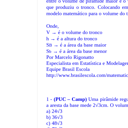
entre o volume de pirâmide maior e o 
que produziu o tronco. Colocando em 
modelo matemático para o volume do t
Onde,
V → é o volume do tronco
h → é a altura do tronco
S
→ é a área da base maior
B
S
→ é a área da base menor
b
Por Marcelo Rigonatto
Especialista em Estatística e Modelag
Equipe Brasil Escola
http://www.brasilescola.com/matemati
1 -
(PUC – Camp)
Uma pirâmide regul
a aresta da base mede 2√3cm. O volume
a) 24√3
b) 36√3
c) 48√3