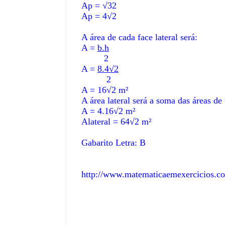
July 07, 2026
Ap = √32
Ap = 4√2
do de 1970: A Consagração do
A Copa do Mundo de 1966: O Futebol 
nona edição da Copa do Mundo, …
CasaA oitava edição da Copa do Mun
A área de cada face lateral será:
,
A =
b.h
2
A =
8.4√2
2
A = 16√2 m²
A área lateral será a soma das áreas de 
A = 4.16√2 m²
Alateral = 64√2 m²
Gabarito Letra: B
http://www.matematicaemexercicios.c