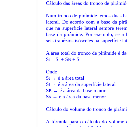
Cálculo das áreas do tronco de pirâmid
Num tronco de pirâmide temos duas bas
lateral. De acordo com a base da pir
que na superfície lateral sempre tere
base da pirâmide. Por exemplo, se a 
seis trapézios isósceles na superfície lat
A área total do tronco de pirâmide é da
S
= S
+ S
+ S
t
l
B
b
Onde
S
→ é a área total
t
S
→ é a área da superfície lateral
l
S
→ é a área da base maior
B
S
→ é a área da base menor
b
Cálculo do volume do tronco de pirâmi
A fórmula para o cálculo do volume d