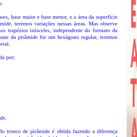
e.
es, base maior e base menor, e a área da superfície
âmide, teremos variações nessas áreas. Mas observe
mos trapézios isósceles, independente do formato da
base da pirâmide for um hexágono regular, teremos
eral.
da por:
de.
o tronco de pirâmide é obtida fazendo a diferença