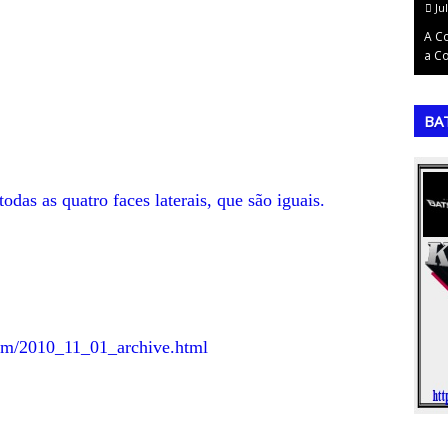
July 13, 2026
Ju
Volta para
A Copa do Mundo de 2018: A Conquista da França
A C
do foi…
na RússiaA vigésima primeira edição da …
a Co
,
,
BA
todas as quatro faces laterais, que são iguais.
om/2010_11_01_archive.html