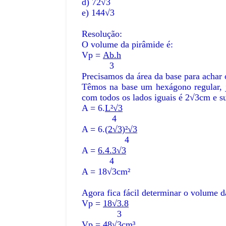
d) 72√3
e) 144√3
Resolução:
O volume da pirâmide é:
Vp =
Ab.h
3
Precisamos da área da base para achar
Têmos na base um hexágono regular, j
com todos os lados iguais é 2√3cm e su
A = 6.
L²√3
4
A = 6.(
2√3)²√3
4
A =
6.4.3√3
4
A = 18√3cm²
Agora fica fácil determinar o volume d
Vp =
18√3.8
3
Vp = 48√3cm³