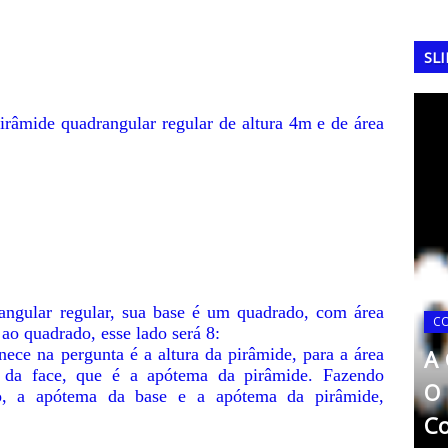
SL
irâmide quadrangular regular de altura 4m e de área
angular regular, sua base é um quadrado, com área
COPA DO MUNDO
C
ao quadrado, esse lado será 8:
nece na pergunta é a altura da pirâmide, para a área
A Copa do Mundo de 2018:
A 
ra da face, que é a apótema da pirâmide. Fazendo
 1966:
A Conquista da França na
O 
ulo, a apótema da base e a apótema da pirâmide,
a Casa
Rússia
Co