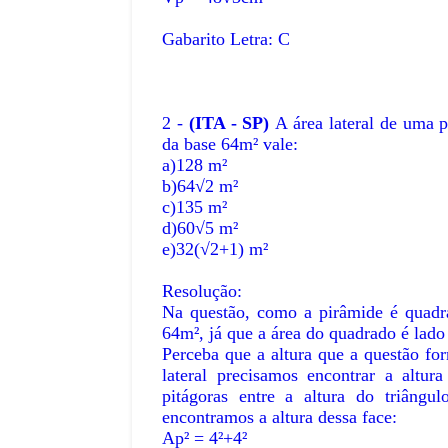
Gabarito Letra: C
2 -
(ITA - SP)
A área lateral de uma p
da base 64m² vale:
a)128 m²
b)64√2 m²
c)135 m²
d)60√5 m²
e)32(√2+1) m²
Resolução:
Na questão, como a pirâmide é quadr
UNDO
64m², já que a área do quadrado é lado 
do Mundo de 1970:
Perceba que a altura que a questão for
COPA DO MUNDO
lateral precisamos encontrar a altu
gração do Futebol
A Copa do Mundo de
pitágoras entre a altura do triâng
encontramos a altura dessa face:
O Futebol Volta par
Ap² = 4²+4²