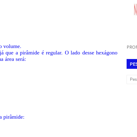
 o volume.
PROF
á que a pirâmide é regular. O lado desse hexágono
a área será:
PE
a pirâmide: