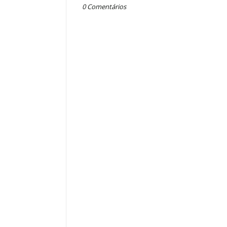
July 11, 2026
0 Comentários
do de 2002: O Pentacampeonato
https://youtu.be/kCdQgFN1tJk?
ÁsiaA décima sétima edição da…
si=Nf9bNe1DNukCaIpQ&t=7…
,