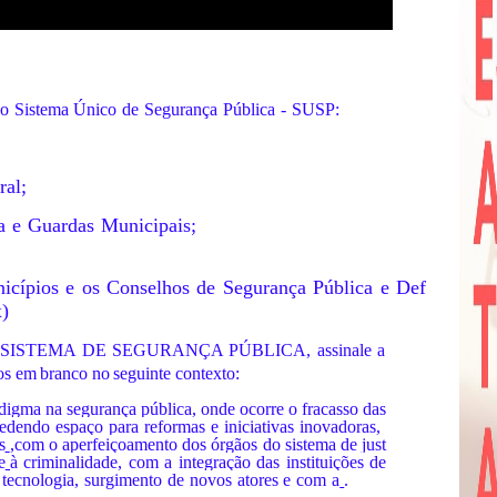
o
Sistema
Único
de
Segurança
Pública
-
SUSP:
ral;
a
e
Guardas
Municipais;
icípios
e
os
Conselhos
de
Segurança
Pública
e
Def
x)
I – SISTEMA DE SEGURANÇA PÚBLICA, assinale a
os
em
branco
no
seguinte
contexto:
gma na segurança pública, onde ocorre o fracasso das
edendo
espaço
para
reformas
e
iniciativas
inovadoras,
s
,com
o
aperfeiçoamento
dos
órgãos
do
sistema
de
just
e
à
criminalidade,
com
a
integração
das
instituições
de
tecnologia,
surgimento
de
novos
atores
e
com
a
.