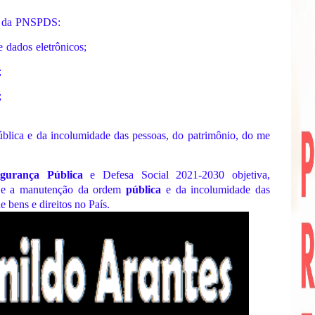
da
PNSPDS:
e
dados
eletrônicos;
;
;
ública
e
da
incolumidade
das
pessoas,
do
patrimônio,
do
me
gurança Pública
e Defesa Social 2021-2030 objetiva,
de e a manutenção da ordem
pública
e da incolumidade das
 bens e direitos no País.