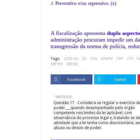
Preventivo
e/ou
repressivo. (x)
A fiscalização apresenta
duplo aspecto
administração procuram impedir um dan
transgressão da norma de polícia, redu
Tags:
2022 (A)
23
CAS
CFAPM
CFP
CFS
F
SSP PM
SSPGIC
Facebook
Twitter
ANTIGOS
Questão 17 - Considera-se regular o exercício d
poder ___quando desempenhado pelo órgão
competente nos limites da lei aplicável, com
observância do processo legal e, tratando-se d
atividade que a lei tenha como discricionária, s
abuso ou desvio de poder.