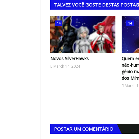
TALVEZ VOCÊ GOSTE DESTAS POSTA
14
14
Novos SilverHawks
Quem er
não-hum
March 14, 2024
gênio m
dos Mími
March 1
UNDO
do Mundo de 2002:
COPA DO MUNDO
acampeonato
todos os corações d
POSTAR UM COMENTÁRIO
ro na Ásia
mundo