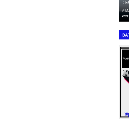
July 21, 2026
Ju
BenchmarkingO benchmarking é uma ferramenta
A M
estratégica de gestão que consiste em iden…
ext
,
,
BA