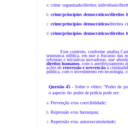
crime
organizado/direitos
individuais/direi
crime
/
princípios
democráticos/direitos
crime
/
princípios
democráticos/
direitos
c
crime/princípios
democráticos/direitos
Esse contexto, conforme analisa C
segurança pública, em que o fracasso das po
reformas e iniciativas inovadoras, que abor
direitos humanos
, com o aperfeiçoamento do
ações de
repressão e prevenção
à criminali
pública, com o investimento em tecnologia, c
Questão
45
-
Sobre
o
vídeo:
“Poder
de
po
o
aspecto
do
poder
de
polícia
pode
ser:
Prevenção
e/ou
coercibilidade;
Repressão
e/ou
hierarquia;
Repressão
e/ou
autoexecutoriedade;