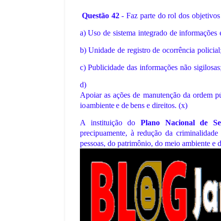
Questão
42
-
Faz
parte
do
rol
dos
objetivos
a) Uso
de
sistema
integrado
de
informações
b) Unidade
de
registro
de
ocorrência
policial
c) Publicidade
das
informações
não
sigilosas
d)
Apoiar
as
ações
de
manutenção
da
ordem
p
io
ambiente
e
de
bens
e
direitos. (x)
A instituição do
Plano Nacional de Se
precipuamente, à redução da criminalida
pessoas, do patrimônio, do meio ambiente e de