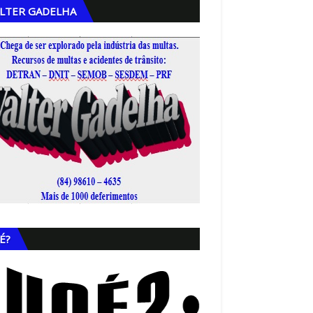
LTER GADELHA
,
É?