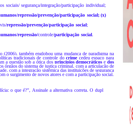
tos
sociais/
segurança/integração/participação
individual;
humanos
/
repressão/prevenção/participação
social; (x)
ivis/
repressão/prevenção
/
participação
social
;
humanos
/
repressão/
controle/
participação
social
.
ano (2006), também englobou uma mudança de paradigma na
líticas tradicionais de controle do
crime
cedeu espaço para
dam a questão sob a ótica dos
princípios democráticos
e
dos
s órgãos do sistema de justiça criminal, com a articulação de
dade, com a integração sistêmica das instituições de segurança
om o surgimento de novos atores e com a participação social.
lícia:
o
que
é?”,
Assinale
a
alternativa
correta.
O
dupl