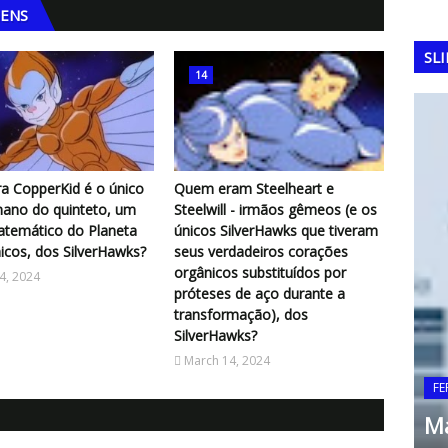
GENS
SL
14
a CopperKid é o único
Quem eram Steelheart e
ano do quinteto, um
Steelwill - irmãos gêmeos (e os
atemático do Planeta
únicos SilverHawks que tiveram
cos, dos SilverHawks?
seus verdadeiros corações
orgânicos substituídos por
4, 2024
próteses de aço durante a
transformação), dos
SilverHawks?
March 14, 2024
o
FERRAMENTAS DA QUALIDADE
FE
Benchmarking
Ma