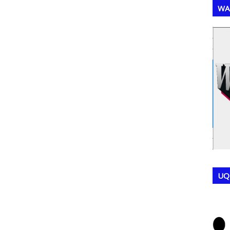
WA
,
,
UQ