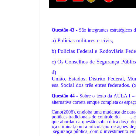
Questão
43
-
São
integrantes
estratégicos
d
a)
Polícias
militares
e
civis;
b) Polícias
Federal
e
Rodoviária
Fede
c) Os
Conselhos
de
Segurança
Públic
d)
União,
Estados,
Distrito
Federal,
Mun
esa
Social
dos
três
entes
federados. (
Questão 44
- Sobre o texto da AULA 
alternativa correta em
que
completa
os
espaç
Cano(2006), engloba uma mudança de paradi
políticas
tradicionais
de
controle
do
____
,
c
que
abordam
a
questão
sob
a
ótica
dos
e
do
iça
criminal,
com
a
articulação
de
ações
de
segurança
pública,
com
o
investimento
em