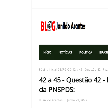
INÍCIO
NOTÍCIAS
POLÍTICA
BRASI
Página inicial
SSPGIC
42 a 45 - Questão 42 - Fa
42 a 45 - Questão 42 - 
da PNSPDS:
Janildo Arantes
Junho 23, 2022