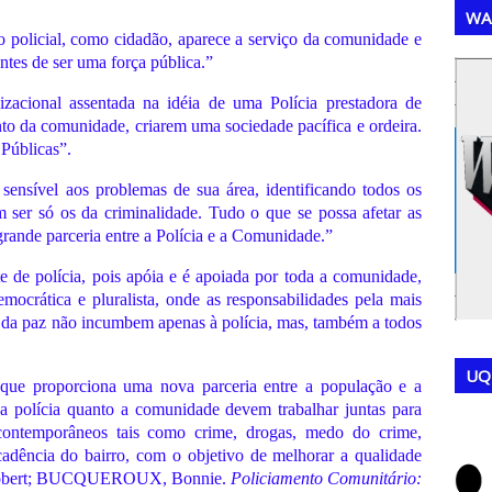
WA
 o policial, como cidadão, aparece a serviço da comunidade e
tes de ser uma força pública.”
,
,
izacional assentada na idéia de uma Polícia prestadora de
to da comunidade, criarem uma sociedade pacífica e ordeira.
Públicas”.
sensível aos problemas de sua área, identificando todos os
ser só os da criminalidade. Tudo o que se possa afetar as
rande parceria entre a Polícia e a Comunidade.”
te de polícia, pois apóia e é apoiada por toda a comunidade,
ocrática e pluralista, onde as responsabilidades pela mais
ão da paz não incumbem apenas à polícia, mas, também a todos
UQ
l que proporciona uma nova parceria entre a população e a
 a polícia quanto a comunidade devem trabalhar juntas para
as contemporâneos tais como crime, drogas, medo do crime,
cadência do bairro, com o objetivo de melhorar a qualidade
 Robert; BUCQUEROUX, Bonnie.
Policiamento Comunitário: