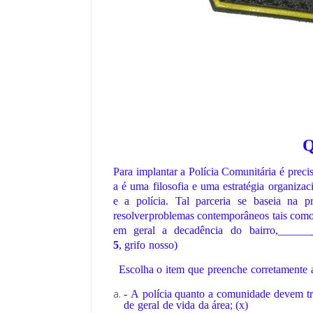
Q
Para
implantar
a
Polícia
Comunitária
é
preci
a
é
uma
filosofia
e
uma
estratégia
organizac
e
a
polícia.
Tal
parceria
se
baseia
na
p
resolver
problemas contemporâneos tais como 
em geral a
decadência
do
bairro,______
5
,
grifo
nosso)
Escolha
o
item
que
preenche
corretamente
-
A
polícia
quanto
a
comunidade
devem
t
de
geral
de
vida
da
área; (x)