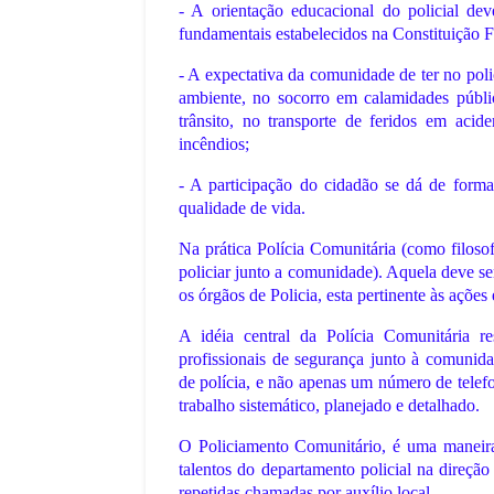
July 11, 2026
- A orientação educacional do policial dev
fundamentais estabelecidos na Constituição F
be/kCdQgFN1tJk?
Uma Copa do Mundo só com as melho
ukCaIpQ&t=7…
que nunca foram campeãs seria um t
- A expectativa da comunidade de ter no pol
,
ambiente, no socorro em calamidades públic
trânsito, no transporte de feridos em acid
incêndios;
- A participação do cidadão se dá de form
qualidade de vida.
Na prática Polícia Comunitária (como filoso
policiar junto a comunidade). Aquela deve ser
os órgãos de Policia, esta pertinente às açõe
A idéia central da Polícia Comunitária r
profissionais de segurança junto à comunida
de polícia, e não apenas um número de telefo
trabalho sistemático, planejado e detalhado.
O Policiamento Comunitário, é uma maneira
talentos do departamento policial na direçã
repetidas chamadas por auxílio local.