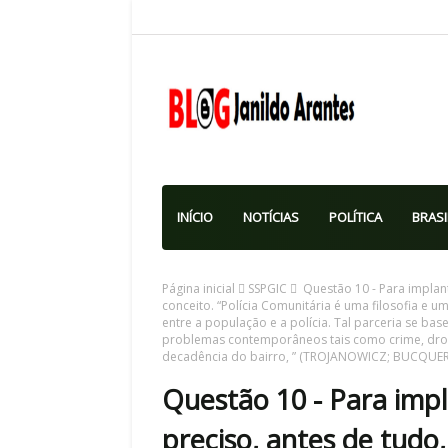
INÍCIO
NOTÍCIAS
POLÍTICA
BRASI
Página inicial
SSPGIC
Questão 10 - Para implant
conceito. “Polícia Comunitária é uma filosofia e 
entre a população e a polícia. Tal parceria se base
problemas contemporâneos tais como crime, droga
decadência do bairro, ” (TROJANOWICZ; BUCQUEROU
Questão 10 - Para impl
preciso, antes de tudo