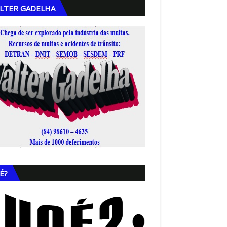
LTER GADELHA
,
É?