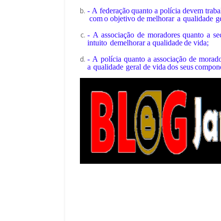
-
A
federação
quanto
a
polícia
devem
traba
com
o
objetivo
de
melhorar
a
qualidade
g
-
A
associação
de
moradores
quanto
a
se
intuito
de
melhorar
a
qualidade
de
vida;
-
A
polícia
quanto
a
associação
de
morado
a
qualidade
geral
de
vida
dos
seus
compone