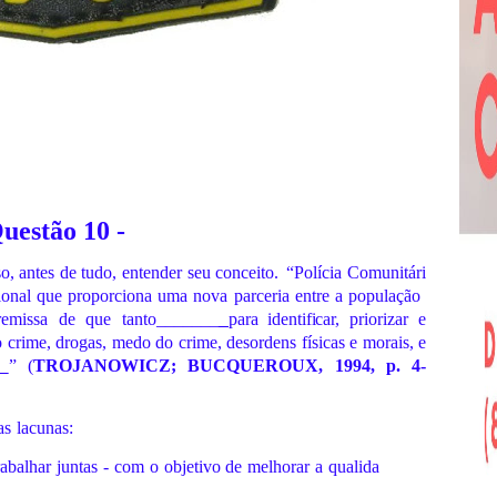
uestão 10
-
so,
antes
de
tudo,
entender
seu
conceito.
“Polícia
Comunitári
ional
que
proporciona
uma
nova
parceria
entre
a
população
remissa
de
que
tanto_______
para identificar,
priorizar e
crime, drogas, medo do crime, desordens físicas e morais, e
”
(
TROJANOWICZ;
BUCQUEROUX,
1994,
p.
4-
as
lacunas:
rabalhar
juntas
-
com
o
objetivo
de
melhorar
a
qualida