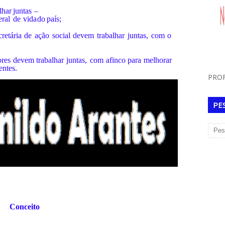
lhar
juntas
–
eral
de
vida
do
país;
cretária
de
ação
social
devem
trabalhar
juntas,
com
o
res
devem
trabalhar
juntas,
com
afinco
para
melhorar
ntes.
PROF
PE
Conceito