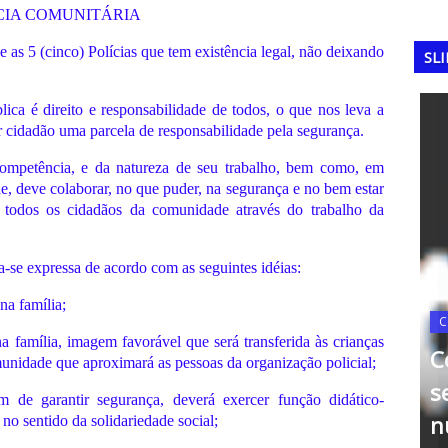
CIA COMUNITÁRIA
e as 5 (cinco) Polícias que tem existência legal, não deixando
SL
ca é direito e responsabilidade de todos, o que nos leva a
er cidadão uma parcela de responsabilidade pela segurança.
ompetência, e da natureza de seu trabalho, bem como, em
e, deve colaborar, no que puder, na segurança e no bem estar
r todos os cidadãos da comunidade através do trabalho da
a-se expressa de acordo com as seguintes idéias:
a família;
C
a família, imagem favorável que será transferida às crianças
o só
C
unidade que aproximará as pessoas da organização policial;
leções
se
FERRAMENTAS DA QUALIDADE
de garantir segurança, deverá exercer função didático-
ampeãs
Matriz de GUT
n
no sentido da solidariedade social;