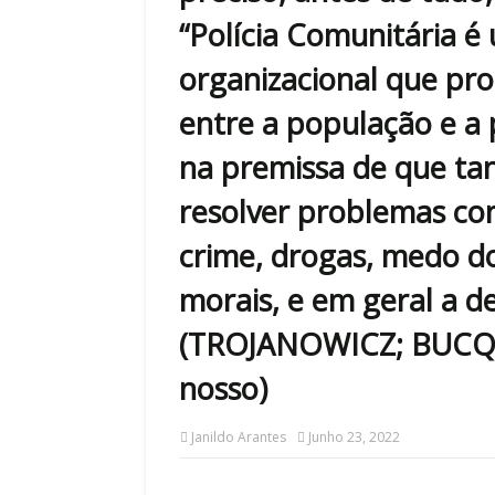
“Polícia Comunitária é 
organizacional que pr
entre a população e a p
na premissa de que tant
resolver problemas c
crime, drogas, medo do
morais, e em geral a de
(TROJANOWICZ; BUCQUE
nosso)
Janildo Arantes
Junho 23, 2022