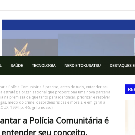
L
SAÚDE
TECNOLOGIA
NERD E TOKUSATSU
DESTAQUES E
ar a Polícia Comunitária é preciso, antes de tudo, entender seu
RE
uma estratégia organizacional que proporciona uma nova parceria
ia na premissa de que tanto para identificar, priorizar e resolver
s, medo do crime, desordens físicas e morais, e em geral a
X, 1994, p. 4-5, grifo nosso)
antar a Polícia Comunitária é
, entender seu conceito.