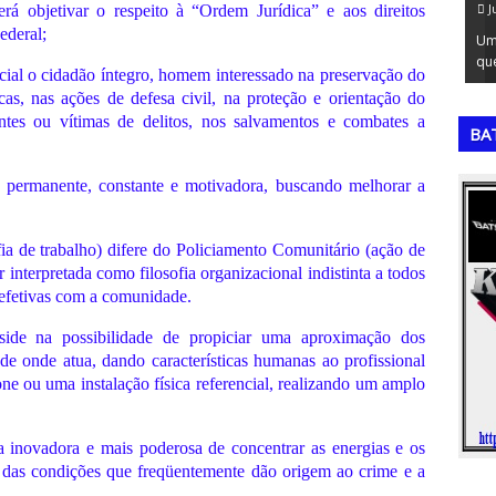
July 20, 2026
Ju
erá objetivar o respeito à “Ordem Jurídica” e aos direitos
ederal;
res seleções
A Matriz de GUT é uma ferramenta de priorização
Uma
orneio…
extremamente valiosa para a tomada de …
que
icial o cidadão íntegro, homem interessado na preservação do
,
,
as, nas ações de defesa civil, na proteção e orientação do
entes ou vítimas de delitos, nos salvamentos e combates a
BA
a permanente, constante e motivadora, buscando melhorar a
fia de trabalho) difere do Policiamento Comunitário (ação de
 interpretada como filosofia organizacional indistinta a todos
s efetivas com a comunidade.
eside na possibilidade de propiciar uma aproximação dos
de onde atua, dando características humanas ao profissional
ne ou uma instalação física referencial, realizando um amplo
 inovadora e mais poderosa de concentrar as energias e os
o das condições que freqüentemente dão origem ao crime e a