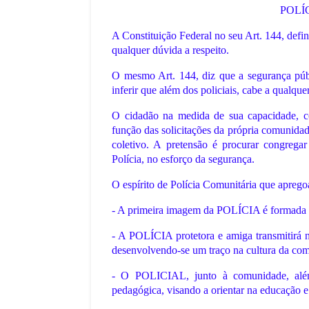
POLÍ
A Constituição Federal no seu Art. 144, defin
qualquer dúvida a respeito.
O mesmo Art. 144, diz que a segurança públi
inferir que além dos policiais, cabe a qualqu
O cidadão na medida de sua capacidade, c
função das solicitações da própria comunidad
coletivo. A pretensão é procurar congrega
Polícia, no esforço da segurança.
O espírito de Polícia Comunitária que aprego
- A primeira imagem da POLÍCIA é formada n
COPA DO MUNDO
- A POLÍCIA protetora e amiga transmitirá n
Uma Copa do Mund
UNDO
desenvolvendo-se um traço na cultura da com
s corações do
com as melhores se
- O POLICIAL, junto à comunidade, além 
que nunca foram c
pedagógica, visando a orientar na educação e 