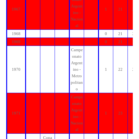
Argent
1967
1
21
21
ino -
Nacion
al
1968
0
21
21
1969
0
21
21
Campe
onato
Argent
1970
ino -
1
22
22
Metro
politan
o
Campe
onato
Argent
1971
1
23
23
ino -
Nacion
al
Copa