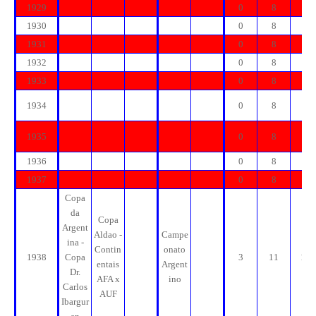
1929
0
8
8
1930
0
8
8
1931
0
8
8
1932
0
8
8
1933
0
8
8
1934
0
8
8
1935
0
8
8
1936
0
8
8
1937
0
8
8
Copa
da
Copa
Argent
Aldao -
Campe
ina -
Contin
onato
1938
Copa
3
11
11
entais
Argent
Dr.
AFA x
ino
Carlos
AUF
Ibargur