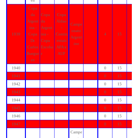
en
Copa
da
Copa
Copa
Argent
da
Aldao
Campe
ina -
Argent
-
onato
1939
Copa
ina -
Contin
4
15
15
Argent
Dr.
Copa
entais
ino
Carlos
Escoba
AFA x
Ibargur
r
AUF
en
1940
0
15
15
1941
0
15
15
1942
0
15
15
1943
0
15
15
1944
0
15
15
1945
0
15
15
1946
0
15
15
1947
0
15
15
Campe