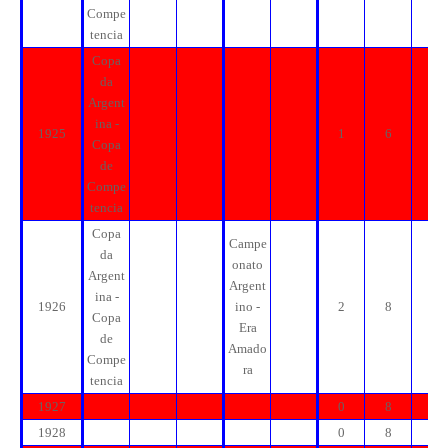
Compe
tencia
Copa
da
Argent
ina -
1925
1
6
6
Copa
de
Compe
tencia
Copa
Campe
da
onato
Argent
Argent
ina -
1926
ino -
2
8
8
Copa
Era
de
Amado
Compe
ra
tencia
1927
0
8
8
1928
0
8
8