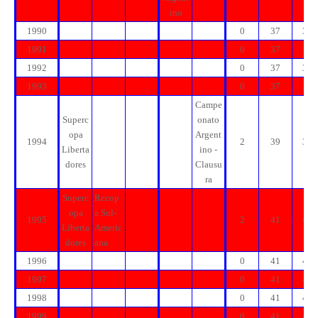
ino
1990
0
37
37
1991
0
37
37
1992
0
37
37
1993
0
37
37
Campe
Superc
onato
opa
Argent
1994
2
39
39
Liberta
ino -
dores
Clausu
ra
Superc
Recop
opa
a Sul-
1995
2
41
41
Liberta
Americ
dores
ana
1996
0
41
41
1997
0
41
41
1998
0
41
41
1999
0
41
41