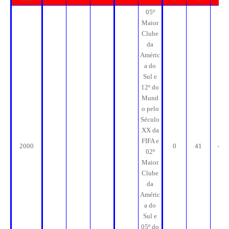
05º
Maior
Clube
da
Améric
a do
Sul e
12º do
Mund
o pelo
Século
XX da
FIFA e
2000
0
41
41
02º
Maior
Clube
da
Améric
a do
Sul e
05º do