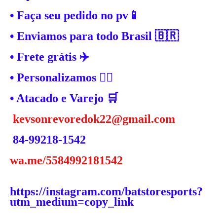
• Faça seu pedido no pv📱
• Enviamos para todo Brasil 🇧🇷
• Frete grátis ✈️
• Personalizamos ✍🏼
• Atacado e Varejo 🛒
kevsonrevoredok22@gmail.com
84-99218-1542
wa.me/5584992181542
https://instagram.com/batstoresports?
utm_medium=copy_link