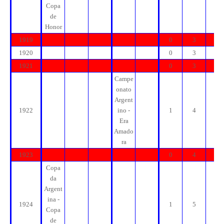
Copa
de
Honor
1919
0
3
3
1920
0
3
3
1921
0
3
3
Campe
onato
Argent
1922
ino -
1
4
4
Era
Amado
ra
1923
0
4
4
Copa
da
Argent
ina -
1924
1
5
5
Copa
de