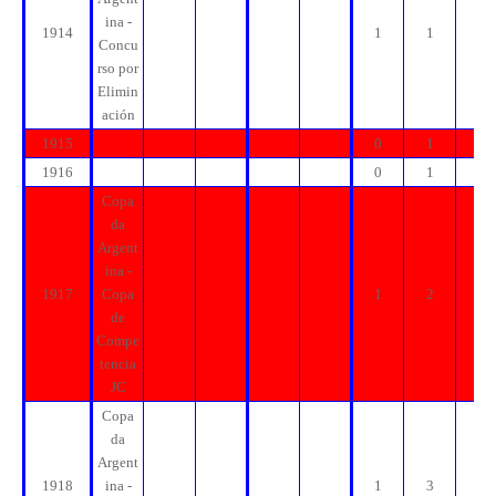
ina -
1914
1
1
1
Concu
rso por
Elimin
ación
1915
0
1
1
1916
0
1
1
Copa
da
Argent
ina -
1917
Copa
1
2
2
de
Compe
tencia
JC
Copa
da
Argent
1918
ina -
1
3
3