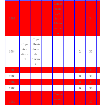
Campe
onato
Argent
1983
ino -
1
34
34
Metro
politan
o
Copa
Copa
Liberta
Interco
dores
1984
2
36
36
ntinent
da
al
Améric
a
1985
0
36
36
1986
0
36
36
1987
0
36
36
1988
0
36
36
Campe
onato
1989
1
37
37
Argent