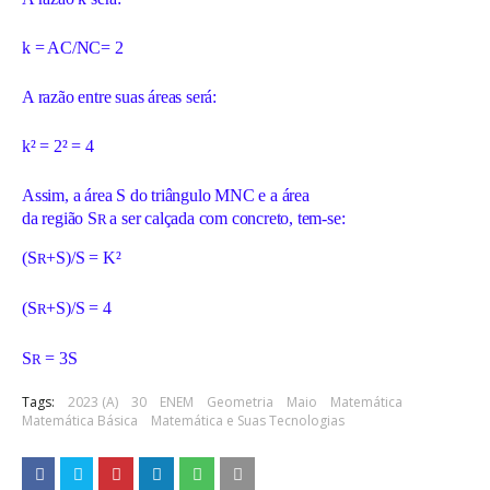
k = AC/NC= 2
A razão entre suas áreas será:
k² = 2² = 4
Assim, a área S do triângulo MNC e a área
da região S
a ser calçada com concreto, tem-se:
R
(S
+S)/S = K²
R
(S
+S)/S = 4
R
S
= 3S
R
Tags:
2023 (A)
30
ENEM
Geometria
Maio
Matemática
Matemática Básica
Matemática e Suas Tecnologias