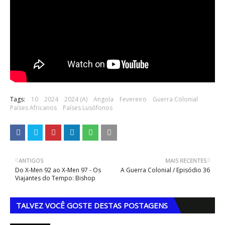
Tags:
10
2024
2024 (A)
Angola
Fevereiro
Guerra Colonial
Países Africanos
Países Lusófonos
ANTIGOS
MAIS RECENTES
Do X-Men 92 ao X-Men 97 - Os
A Guerra Colonial / Episódio 36
Viajantes do Tempo: Bishop
TALVEZ VOCÊ GOSTE DESTAS POSTAGENS