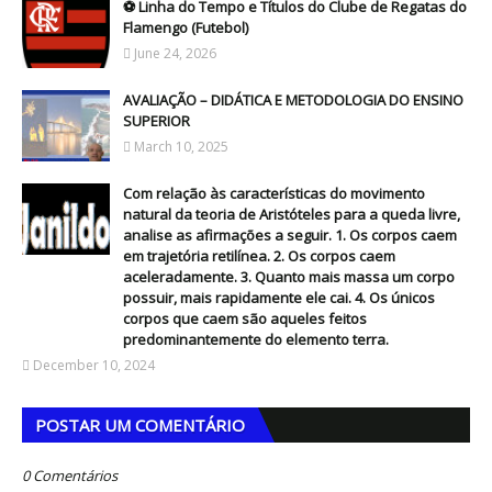
⚽ Linha do Tempo e Títulos do Clube de Regatas do
Flamengo (Futebol)
June 24, 2026
AVALIAÇÃO – DIDÁTICA E METODOLOGIA DO ENSINO
SUPERIOR
March 10, 2025
Com relação às características do movimento
natural da teoria de Aristóteles para a queda livre,
analise as afirmações a seguir. 1. Os corpos caem
em trajetória retilínea. 2. Os corpos caem
aceleradamente. 3. Quanto mais massa um corpo
possuir, mais rapidamente ele cai. 4. Os únicos
corpos que caem são aqueles feitos
predominantemente do elemento terra.
December 10, 2024
POSTAR UM COMENTÁRIO
0 Comentários