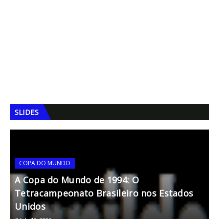
SLIDES
COPA DO MUNDO
A Copa do Mundo de 1994: O
Tetracampeonato Brasileiro nos Estados
A
Unidos
R