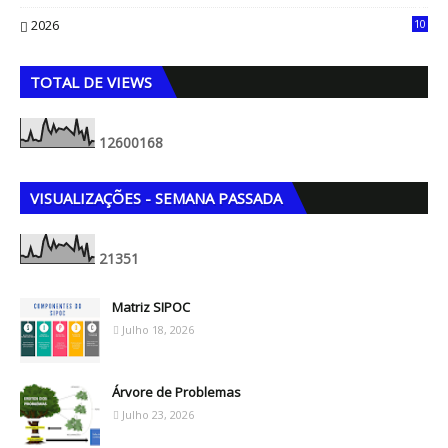
8
2026
10
5
TOTAL DE VIEWS
1
2
6
0
0
1
6
8
VISUALIZAÇÕES - SEMANA PASSADA
2
1
3
5
1
Matriz SIPOC
Julho 18, 2026
Árvore de Problemas
Julho 23, 2026