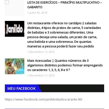
LISTA DE EXERCÍCIOS – PRINCÍPIO MULTIPLICATIVO –
GABARITO
Julho 02, 2014
Um restaurante oferece no cardápio 2 saladas
distintas, 4 tipos de pratos de carne, 5 variedades
de bebidas e 3 sobremesas diferentes. Uma
pessoa deseja uma salada, um prato de carne,
uma bebida e uma sobremesa. De quantas
maneiras a pessoa poderá fazer seu pedido
Novembro 11, 2012
Mais Acessadas | Quantos números de 3
algarismos distintos podemos formar empregando
os caracteres 1, 3, 5, 6, 8 e 9 ?
Novembro 11, 2012
MEU FACEBOOK
https://www.facebook.com/janildodasilva.arante.90/