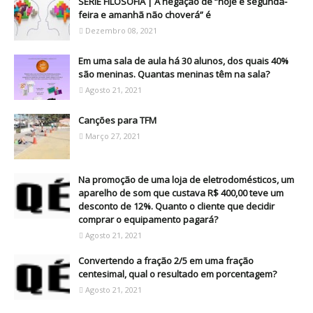
SÉRIE FILOSOFIA | A negação de “hoje é segunda-
feira e amanhã não choverá” é
Dezembro 08, 2021
Em uma sala de aula há 30 alunos, dos quais 40%
são meninas. Quantas meninas têm na sala?
Agosto 21, 2021
Canções para TFM
Março 27, 2021
Na promoção de uma loja de eletrodomésticos, um
aparelho de som que custava R$ 400,00 teve um
desconto de 12%. Quanto o cliente que decidir
comprar o equipamento pagará?
Agosto 21, 2021
Convertendo a fração 2/5 em uma fração
centesimal, qual o resultado em porcentagem?
Agosto 21, 2021