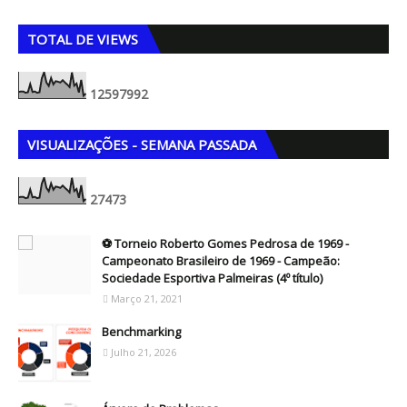
5
TOTAL DE VIEWS
1
2
5
9
7
9
9
2
VISUALIZAÇÕES - SEMANA PASSADA
2
7
4
7
3
⚽ Torneio Roberto Gomes Pedrosa de 1969 -
Campeonato Brasileiro de 1969 - Campeão:
Sociedade Esportiva Palmeiras (4º título)
Março 21, 2021
Benchmarking
Julho 21, 2026