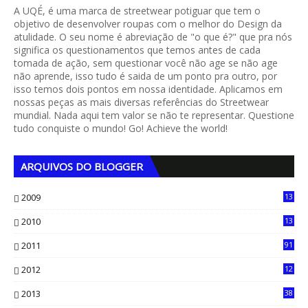
A UQÉ, é uma marca de streetwear potiguar que tem o
objetivo de desenvolver roupas com o melhor do Design da
atulidade. O seu nome é abreviação de "o que é?" que pra nós
significa os questionamentos que temos antes de cada
tomada de ação, sem questionar você não age se não age
não aprende, isso tudo é saida de um ponto pra outro, por
isso temos dois pontos em nossa identidade. Aplicamos em
nossas peças as mais diversas referências do Streetwear
mundial. Nada aqui tem valor se não te representar. Questione
tudo conquiste o mundo! Go! Achieve the world!
ARQUIVOS DO BLOGGER
2009
13
1
2010
13
4
2011
91
2012
12
5
2013
38
6