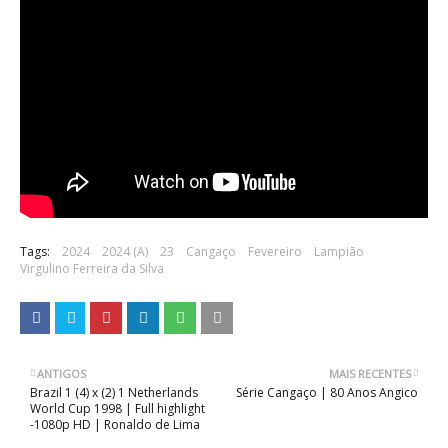
Tags:
2024
2024 (A)
23
Cangaço
Fevereiro
Lampião
Virgulino Ferreira da Silva
ANTIGOS
MAIS RECENTES
Brazil 1 (4) x (2) 1 Netherlands
Série Cangaço | 80 Anos Angico
World Cup 1998 | Full highlight
-1080p HD | Ronaldo de Lima