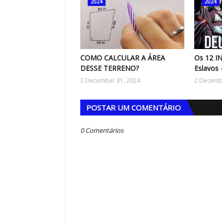
2024
2024
July 18, 2026
isenhower (também conhecida como
Alemanha: A destruidora de esquadrõ
ão do Tempo ou Matriz de U…
1974)Poucas seleções na história da
,
COMO CALCULAR A ÁREA
Os 12 I
DESSE TERRENO?
Eslavos 
December 31, 2024
Decembe
POSTAR UM COMENTÁRIO
0 Comentários