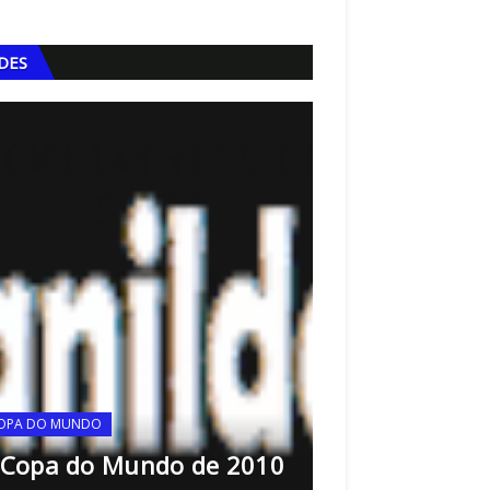
IDES
OPA DO MUNDO
COPA DO MUNDO
 Copa do Mundo de 2010
A Copa do Mu