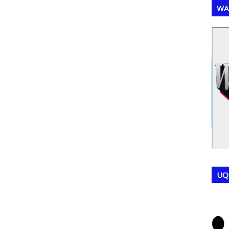
WA
,
,
UQ