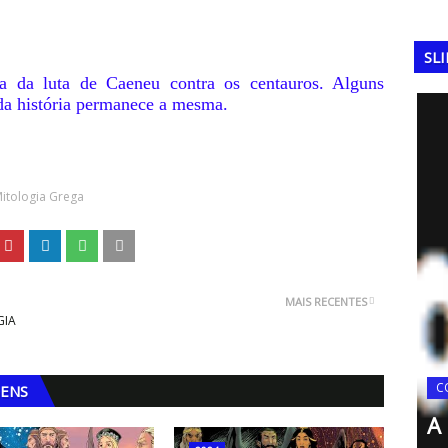
SL
ria da luta de Caeneu contra os centauros. Alguns
 da história permanece a mesma.
itologia Grega
MAIS RECENTES
GIA
idora de
FERRAMENTAS DA QUALIDADE
C
GENS
 1974)
Matriz SIPOC
A