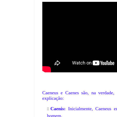
Caeneus e Caenes são, na verdade, 
explicação:
Caenis:
Inicialmente, Caeneus e
homem.