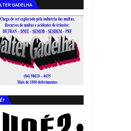
LTER GADELHA
,
É?