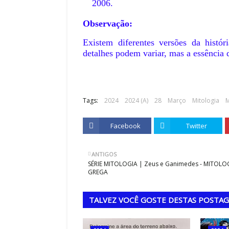
2006.
Observação:
Existem diferentes versões da histó
detalhes podem variar, mas a essência
Tags:
2024
2024 (A)
28
Março
Mitologia
M
Facebook
Twitter
ANTIGOS
SÉRIE MITOLOGIA | Zeus e Ganimedes - MITOLO
GREGA
COPA DO MUNDO
Alemanha: A destru
 DA QUALIDADE
TALVEZ VOCÊ GOSTE DESTAS POSTA
de Eisenhower
esquadrões (1954 e