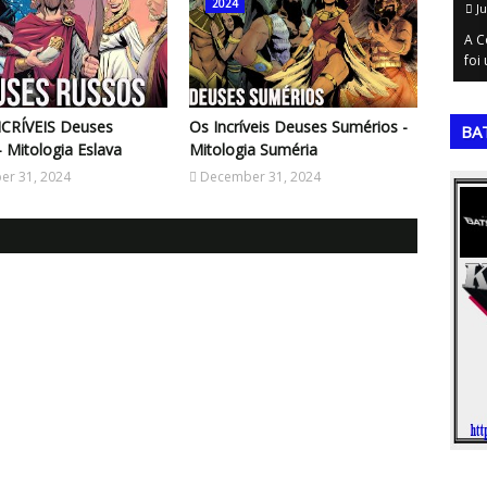
2024
July 18, 2026
Ju
es (1954 e
A Matriz SIPOC é uma ferramenta de gestão de
A Co
 Copa…
processos essencial para o mapeamento de …
foi 
,
,
NCRÍVEIS Deuses
Os Incríveis Deuses Sumérios -
BA
- Mitologia Eslava
Mitologia Suméria
r 31, 2024
December 31, 2024