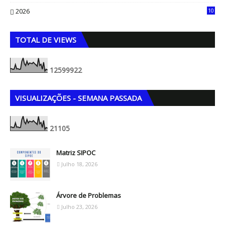
8
2026
10
5
TOTAL DE VIEWS
1
2
5
9
9
9
2
2
VISUALIZAÇÕES - SEMANA PASSADA
2
1
1
0
5
Matriz SIPOC
Julho 18, 2026
Árvore de Problemas
Julho 23, 2026