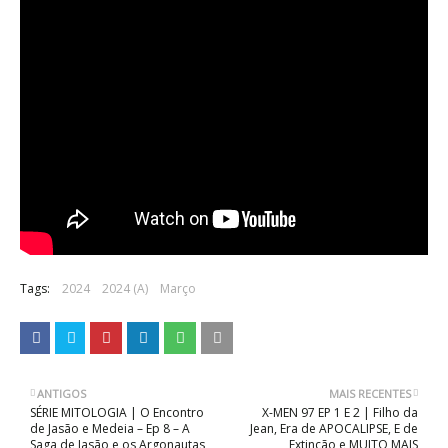
Tags:
2024
2024 (A)
Março
ANTIGOS
MAIS RECENTES
SÉRIE MITOLOGIA | O Encontro
X-MEN 97 EP 1 E 2 | Filho da
de Jasão e Medeia – Ep 8 – A
Jean, Era de APOCALIPSE, E de
Saga de Jasão e os Argonautas
Extinção e MUITO MAIS