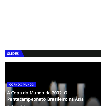
SLIDES
COPA DO MUNDO
A Copa do Mundo de 2002: O
Pentacampeonato Brasileiro na Ásia
t
July 11, 2026