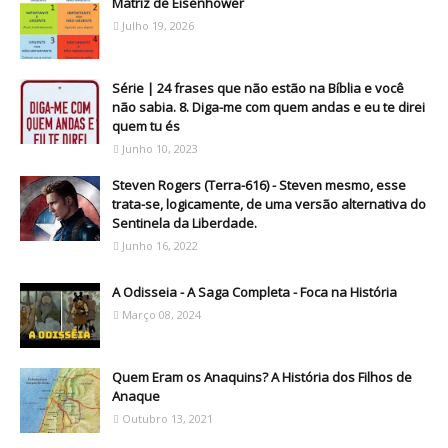
Matriz de Eisenhower
Julho 19, 2026
Série | 24 frases que não estão na Bíblia e você
não sabia. 8. Diga-me com quem andas e eu te direi
quem tu és
Junho 10, 2023
Steven Rogers (Terra-616) - Steven mesmo, esse
trata-se, logicamente, de uma versão alternativa do
Sentinela da Liberdade.
Junho 16, 2022
A Odisseia - A Saga Completa - Foca na História
Março 08, 2024
Quem Eram os Anaquins? A História dos Filhos de
Anaque
Outubro 13, 2021