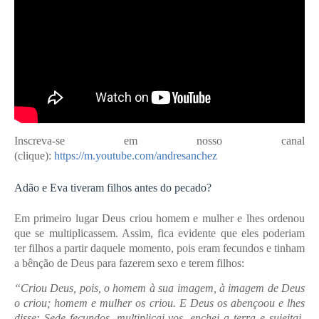
Inscreva-se em nosso canal
(clique):
https://m.youtube.com/andresanchez
Adão e Eva tiveram filhos antes do pecado?
Em primeiro lugar Deus criou homem e mulher e lhes ordenou
que se multiplicassem. Assim, fica evidente que eles poderiam
ter filhos a partir daquele momento, pois eram fecundos e tinham
a bênção de Deus para fazerem sexo e terem filhos:
“Criou Deus, pois, o homem à sua imagem, à imagem de Deus
o criou; homem e mulher os criou. E Deus os abençoou e lhes
disse: Sede fecundos, multiplicai-vos, enchei a terra e sujeitai-