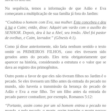
Na sequência, temos a informação de que Adão e Eva
começaram a multiplicação de sua família já fora do Jardim:
“Coabitou o homem com Eva, sua mulher.
Esta concebeu e deu
à luz
a Caim; então, disse: Adquiri um varão com o auxílio do
SENHOR. Depois, deu à luz a Abel, seu irmão. Abel foi pastor
de ovelhas, e Caim, lavrador.” (Gênesis 4:1)
.
Como já disse anteriormente, não faria nenhum sentido o texto
omitir os PRIMEIROS FILHOS, caso eles tivessem sido
gerados antes do pecado. Eles teria obrigatoriamente que
aparecer na história, considerando a estrutura e o valor que se
dava ao registro dos primogênitos.
Outro ponto a favor de que eles não tiveram filhos no Jardim é o
pecado. Se eles tivessem um filho antes da entrada do pecado no
mundo, não haveria a transmissão da herança do pecado de
Adão e Eva a esse filho. Ter um filho antes da entrada do
pecado parece contradizer, por exemplo, Romanos 5:12:
“Portanto, assim como por um só homem entrou o pecado no
mundo, e pelo pecado, a morte, assim também a morte passou