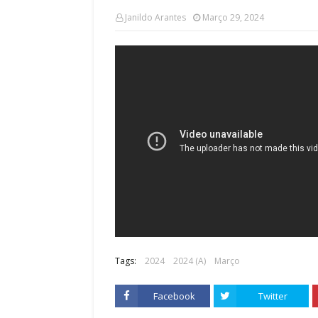
Janildo Arantes
Março 29, 2024
Tags:
2024
2024 (A)
Março
Facebook
Twitter