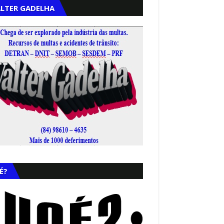
LTER GADELHA
,
É?