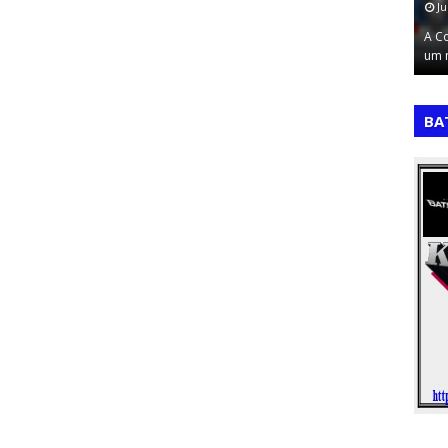
July 17, 2026
Ju
 Celebrou os
A Copa do Mundo de 2010, sediada na África do Sul,
A Co
ito, …
foi um torneio de transição, marcan…
um 
,
,
BA