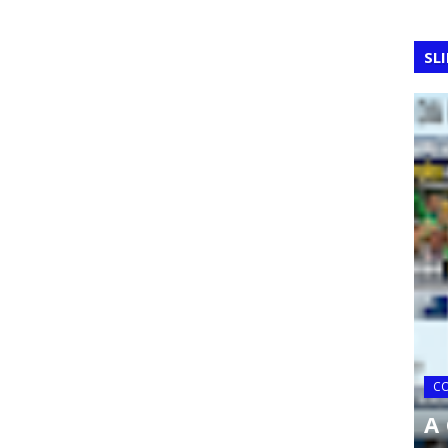
SL
80: O
ou os
o
COPA DO MUNDO
C
A Copa do Mundo de 2010
A