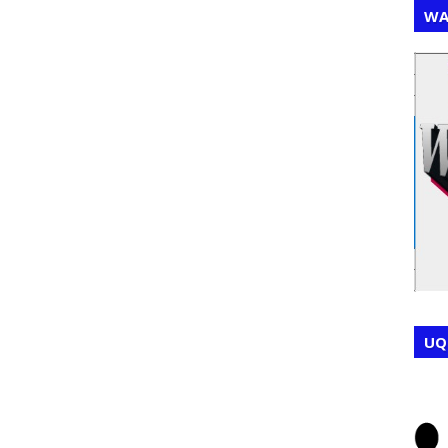
WA
,
,
UQ