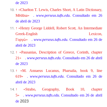
de 2023
↑
«Charlton T. Lewis, Charles Short, A Latin Dictionary,
Mĕdūsa»
.
www.perseus.tufts.edu
. Consultado em 26
de abril de 2023
↑
«Henry George Liddell, Robert Scott, An Intermediate
Greek-English Lexicon,
Γοργώ»
.
www.perseus.tufts.edu
. Consultado em 26 de
abril de 2023
↑
«Pausanias, Description of Greece, Corinth, chapter
21»
.
www.perseus.tufts.edu
. Consultado em 26 de abril
de 2023
↑
«M. Annaeus Lucanus, Pharsalia, book 9, line
619»
.
www.perseus.tufts.edu
. Consultado em 26 de
abril de 2023
↑
«Strabo, Geography, Book 10, chapter
5»
.
www.perseus.tufts.edu
. Consultado em 26 de abril
de
2023