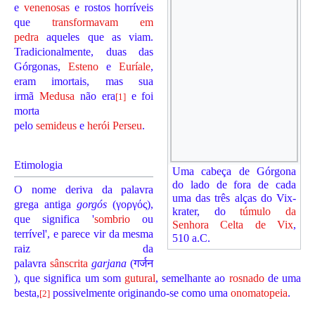
e
venenosas
e rostos horríveis
que
transformavam em
pedra
aqueles que as viam.
Tradicionalmente, duas das
Górgonas,
Esteno
e
Euríale
,
eram imortais, mas sua
irmã
Medusa
não era
e foi
[
1
]
morta
pelo
semideus
e
herói
Perseu
.
Etimologia
Uma cabeça de Górgona
do lado de fora de cada
O nome deriva da palavra
uma das três alças do Vix-
grega antiga
gorgós
(γοργός),
krater, do
túmulo da
que significa '
sombrio
ou
Senhora Celta de Vix
,
terrível', e parece vir da mesma
510 a.C.
raiz da
palavra
sânscrita
garjana
(गर्जन
), que significa um som
gutural
, semelhante ao
rosnado
de uma
besta,
possivelmente originando-se como uma
onomatopeia
.
[
2
]