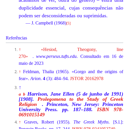
acabamos de ver, outra do gênero) – entra uma
duplicidade essencial, cujas consequências não
podem ser desconsideradas ou suprimidas.
— J. Campbell (1968)
[
5
]
Referências
↑
«Hesiod, Theogony, line
270»
.
www.perseus.tufts.edu
. Consultado em 16 de
maio de 2023
↑
Feldman, Thalia (1965). «Gorgo and the origins of
fear».
Arion
.
4
(3): 484–94.
JSTOR
20162978
↑
Harrison, Jane Ellen (5 de junho de 1991)
a
b
[1908].
Prolegomena to the Study of Greek
Religion
. Princeton, New Jersey: Princeton
University Press. pp. 187–188.
ISBN
978-
0691015149
↑
Graves, Robert (1955).
The Greek Myths
. [S.l.]:
Penguin Books. pp. 17, 244.
ISBN
978-0241952740