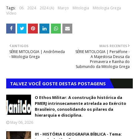
Tags:
06
2024
2024 (A)
Março
Mitologia
Mitologia Grega
Vídeo
ANTIGOS
MAIS RECENTES
SÉRIE MITOLOGIA | Andrômeda
SÉRIE MITOLOGIA | Perséfone -
- Mitologia Grega
A Majestosa Deusa da
Primavera e Rainha do
Submundo da Mitologia Grega
TALVEZ VOCÊ GOSTE DESTAS POSTAGENS
O Ethos Militar: A construção histórica da
PMERJ intrinsecamente atrelada ao Exército
Brasileiro, consolidando os pilares da
hierarquia e disciplina.
May 06, 2026
01 - HISTÓRIA E GEOGRAFIA BÍBLICA - Tema: