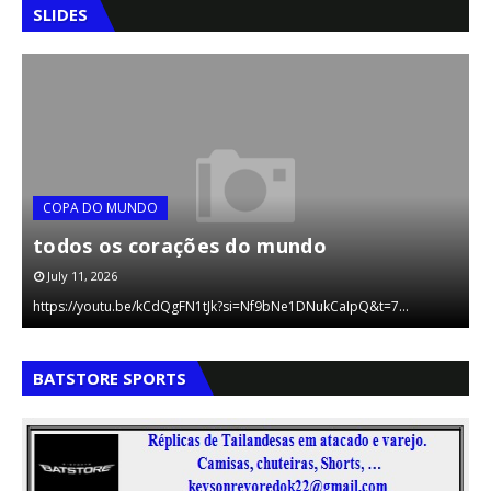
SLIDES
COPA DO MUNDO
todos os corações do mundo
July 11, 2026
aA
U
https://youtu.be/kCdQgFN1tJk?si=Nf9bNe1DNukCaIpQ&t=7…
f
,
,
BATSTORE SPORTS