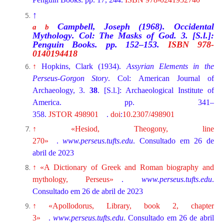
↑
Campbell, Joseph (1968).
Occidental
a
b
Mythology
. Col: The Masks of God.
3
. [S.l.]:
Penguin Books. pp. 152–153.
ISBN
978-
0140194418
↑
Hopkins, Clark (1934).
Assyrian Elements in the
Perseus-Gorgon Story
. Col: American Journal of
Archaeology, 3.
38
. [S.l.]: Archaeological Institute of
America. pp. 341–
358.
JSTOR
498901
.
doi
:
10.2307/498901
↑
«Hesiod, Theogony, line
270»
.
www.perseus.tufts.edu
. Consultado em 26 de
abril de 2023
↑
«A Dictionary of Greek and Roman biography and
mythology, Perseus»
.
www.perseus.tufts.edu
.
Consultado em 26 de abril de 2023
↑
«Apollodorus, Library, book 2, chapter
3»
.
www.perseus.tufts.edu
. Consultado em 26 de abril