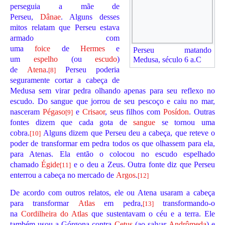
perseguia a mãe de
Perseu,
Dânae
. Alguns desses
mitos relatam que Perseu estava
armado com
uma
foice
de
Hermes
e
Perseu matando
um
espelho
(ou
escudo
)
Medusa, século 6 a.C
de
Atena
.
Perseu poderia
[
8
]
seguramente cortar a cabeça de
Medusa sem virar pedra olhando apenas para seu reflexo no
escudo. Do sangue que jorrou de seu pescoço e caiu no mar,
nasceram
Pégaso
e
Crisaor
, seus filhos com
Posídon
. Outras
[
9
]
fontes dizem que cada gota de
sangue
se tornou uma
cobra.
Alguns dizem que Perseu deu a cabeça, que reteve o
[
10
]
poder de transformar em pedra todos os que olhassem para ela,
para Atenas. Ela então o colocou no escudo espelhado
chamado
Égide
e o deu a Zeus. Outra fonte diz que Perseu
[
11
]
enterrou a cabeça no mercado de
Argos
.
[
12
]
De acordo com outros relatos, ele ou Atena usaram a cabeça
para transformar
Atlas
em pedra,
transformando-o
[
13
]
na
Cordilheira do Atlas
que sustentavam o céu e a terra. Ele
também usou a Górgona contra
Cetus
(ao salvar
Andrômeda
) e