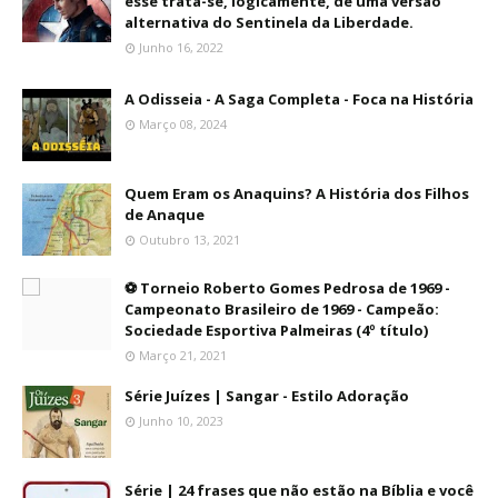
esse trata-se, logicamente, de uma versão
alternativa do Sentinela da Liberdade.
Junho 16, 2022
A Odisseia - A Saga Completa - Foca na História
Março 08, 2024
Quem Eram os Anaquins? A História dos Filhos
de Anaque
Outubro 13, 2021
⚽ Torneio Roberto Gomes Pedrosa de 1969 -
Campeonato Brasileiro de 1969 - Campeão:
Sociedade Esportiva Palmeiras (4º título)
Março 21, 2021
Série Juízes | Sangar - Estilo Adoração
Junho 10, 2023
Série | 24 frases que não estão na Bíblia e você