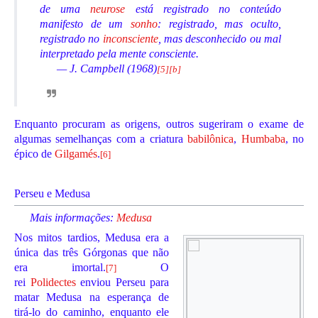
de uma
neurose
está registrado no conteúdo
manifesto de um
sonho
: registrado, mas oculto,
registrado no
inconsciente
, mas desconhecido ou mal
interpretado pela mente consciente.
— J. Campbell (1968)
[
5
]
[
b
]
Enquanto procuram as origens, outros sugeriram o exame de
algumas semelhanças com a criatura
babilônica
,
Humbaba
, no
épico de
Gilgamés
.
[
6
]
Perseu e Medusa
Mais informações:
Medusa
Nos mitos tardios, Medusa era a
única das três Górgonas que não
era imortal.
O
[
7
]
rei
Polidectes
enviou Perseu para
matar Medusa na esperança de
tirá-lo do caminho, enquanto ele