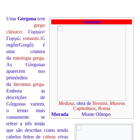
Uma
Górgona
(em
Górgona
grego
clássico
:
Γοργών/
Γοργώ
;
romaniz.
:
G
orgṓn/Gorgṓ
) é
uma criatura
da
mitologia grega
.
As Górgonas
aparecem nos
primórdios
da
literatura grega
.
Embora as
descrições de
Medusa
, obra de
Bernini
.
Museus
Górgonas variem,
Capitolinos
,
Roma
o termo mais
Morada
Monte Olimpo
comumente se
refere a três irmãs
que são descritas como tendo
cabelos feitos de
cobras
vivas