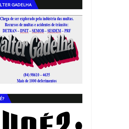
LTER GADELHA
,
É?