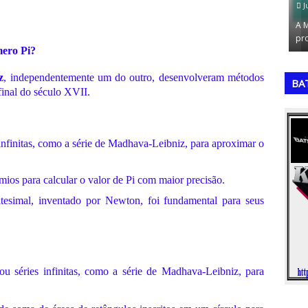
July 18, 2026
Ju
o de Maradona
Alemanha: A destruidora de esquadrões (1954 e
A M
a Co…
1974)Poucas seleções na história da Copa…
pro
ero Pi?
,
,
z
, independentemente um do outro, desenvolveram métodos
BA
 final do século XVII.
infinitas, como a série de Madhava-Leibniz, para aproximar o
ios para calcular o valor de Pi com maior precisão.
itesimal, inventado por Newton, foi fundamental para seus
u séries infinitas, como a série de Madhava-Leibniz, para