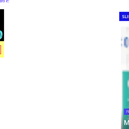
dro é:
SL
 1986:
COPA DO MUNDO
dona no
Alemanha: A destruidora de
FE
esquadrões (1954 e 1974)
Ma