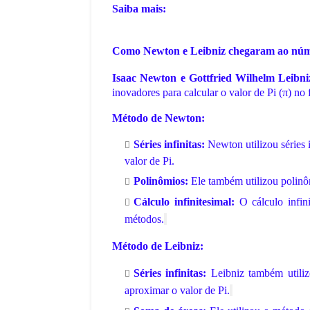
July 09, 2026
Saiba mais:
o de 1990: O Torneio da Retranca
A Copa do Mundo de 1986: O Reinad
 de 1990, realizada na I…
no MéxicoA décima terceira edição d
Como Newton e Leibniz chegaram ao núm
,
Isaac Newton e Gottfried Wilhelm Leibni
inovadores para calcular o valor de Pi (π) no
Método de Newton:
Séries infinitas:
Newton utilizou séries 
valor de Pi.
Polinômios:
Ele também utilizou polinôm
Cálculo infinitesimal:
O cálculo infin
métodos.
Método de Leibniz:
Séries infinitas:
Leibniz também utilizo
aproximar o valor de Pi.