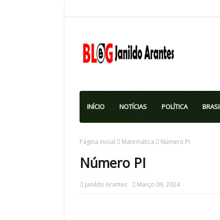
INÍCIO
NOTÍCIAS
POLÍTICA
BRASI
Página inicial
Matemática
Número PI
Número PI
Janildo Arantes
Março 09, 2024