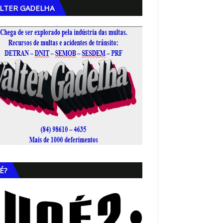
LTER GADELHA
,
É?