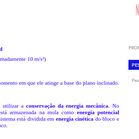
PROF
d
imadamente 10 m/s²)
PE
omento em que ele atinge a base do plano inclinado.
 utilizar a
conservação da energia mecânica
. No
a está armazenada na mola como
energia potencial
 sistema está dividida em
energia cinética
do bloco e
oco.