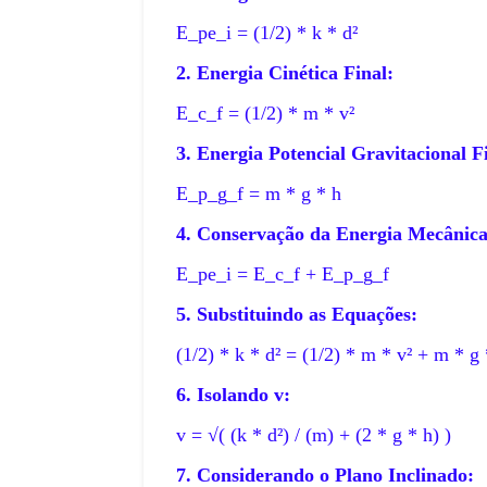
E_pe_i = (1/2) * k * d²
2. Energia Cinética Final:
E_c_f = (1/2) * m * v²
3. Energia Potencial Gravitacional F
E_p_g_f = m * g * h
4. Conservação da Energia Mecânica
E_pe_i = E_c_f + E_p_g_f
5. Substituindo as Equações:
COPA DO MUNDO
(1/2) * k * d² = (1/2) * m * v² + m * g 
Uma Copa do Mund
UNDO
6. Isolando v:
s corações do
com as melhores se
v = √( (k * d²) / (m) + (2 * g * h) )
que nunca foram c
7. Considerando o Plano Inclinado: