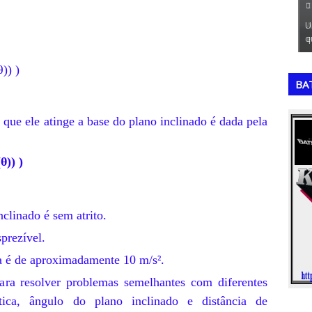
July 20, 2026
Ju
res seleções
A Matriz de GUT é uma ferramenta de priorização
Uma
orneio…
extremamente valiosa para a tomada de …
que
,
,
θ)) )
BA
ue ele atinge a base do plano inclinado é dada pela
θ)) )
clinado é sem atrito.
prezível.
da é de aproximadamente 10 m/s².
para resolver problemas semelhantes com diferentes
tica, ângulo do plano inclinado e distância de