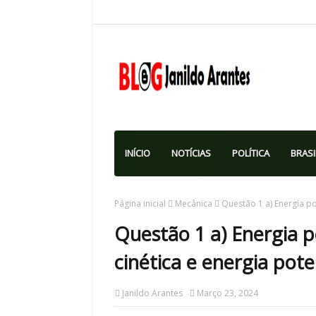
INÍCIO
NOTÍCIAS
POLÍTICA
BRASI
Página inicial
Mecânica
Questão 1 a) Energia pot
Questão 1 a) Energia po
cinética e energia poten
Janildo Arantes
Março 23, 2024