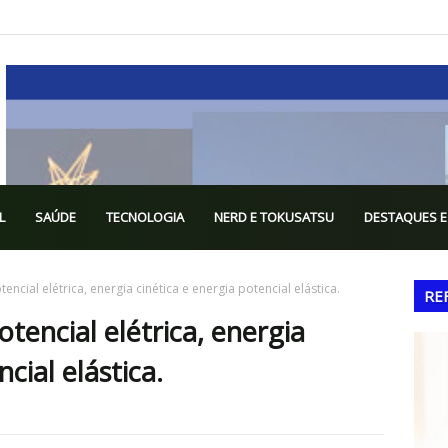
L
SAÚDE
TECNOLOGIA
NERD E TOKUSATSU
DESTAQUES E
encial elétrica, energia cinética e energia potencial elástica.
RE
tencial elétrica, energia
cial elástica.