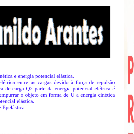
nética e energia potencial elástica.
 elétrica entre as cargas devido à força de repulsão
 de carga Q2 parte da energia potencial elétrica é
empurrar o objeto em forma de U a energia cinética
encial elástica.
+ Epelástica