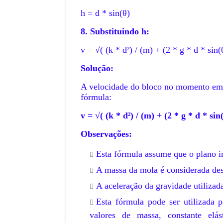
July 11, 2026
h = d * sin(θ)
be/kCdQgFN1tJk?
Uma Copa do Mundo só com as melho
ukCaIpQ&t=7…
que nunca foram campeãs seria um t
8. Substituindo h:
,
v = √( (k * d²) / (m) + (2 * g * d * sin(
Solução:
A velocidade do bloco no momento em q
fórmula:
v = √( (k * d²) / (m) + (2 * g * d * sin(
Observações:
Esta fórmula assume que o plano in
A massa da mola é considerada des
A aceleração da gravidade utiliza
Esta fórmula pode ser utilizada 
valores de massa, constante elás