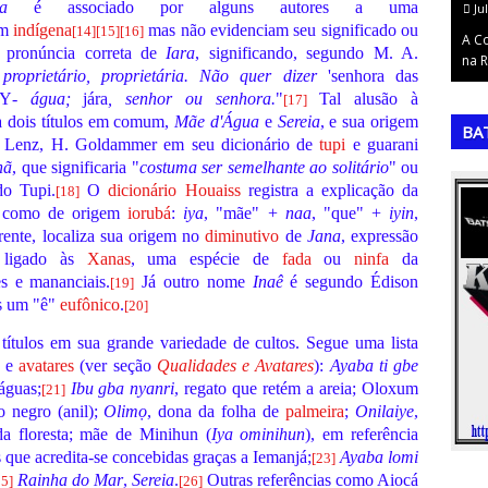
a
é associado por alguns autores a uma
J
em
indígena
mas não evidenciam seu significado ou
[
14
]
[
15
]
[
16
]
da Argentina e
A 
, pronúncia correta de
Iara
, significando, segundo M. A.
m…
a 
proprietário, proprietária. Não quer dizer
'senhora das
,
,
 Y
- água;
jára
, senhor ou senhora.
"
Tal alusão à
[
17
]
ia dois títulos em comum,
Mãe d'Água
e
Sereia
, e sua origem
BA
Lenz, H. Goldammer em seu dicionário de
tupi
e guarani
nã
, que significaria "
costuma ser semelhante ao solitário
" ou
do Tupi.
O
dicionário Houaiss
registra a explicação da
[
18
]
e como de origem
iorubá
:
iya
, "mãe" +
naa
, "que" +
iyin
,
ente, localiza sua origem no
diminutivo
de
Jana
, expressão
o ligado às
Xanas
, uma espécie de
fada
ou
ninfa
da
s e mananciais.
Já outro nome
Inaê
é segundo Édison
[
19
]
s um "ê"
eufônico
.
[
20
]
títulos em sua grande variedade de cultos. Segue uma lista
s e
avatares
(ver seção
Qualidades e Avatares
):
Ayaba ti gbe
águas;
Ibu gba nyanri
, regato que retém a areia; Oloxum
[
21
]
to negro (anil);
Olimọ
, dona da folha de
palmeira
;
Onilaiye
,
da floresta; mãe de Minihun (
Iya ominihun
), em referência
 que acredita-se concebidas graças a Iemanjá;
Ayaba lomi
[
23
]
Rainha do Mar
,
Sereia
.
Outras referências como Aiocá
25
]
[
26
]