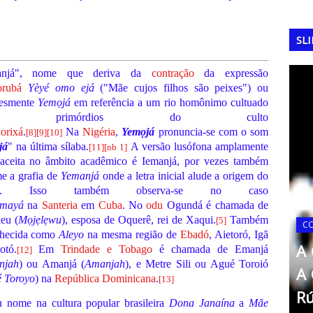
SL
anjá", nome que deriva da
contração
da expressão
orubá
Yèyé omo ejá
("Mãe cujos filhos são peixes") ou
lesmente
Yemọjá
em referência a um rio homônimo cultuado
os primórdios do culto
e
orixá
.
Na
Nigéria
,
Yemọjá
pronuncia-se com o som
[
8
]
[
9
]
[
10
]
já
" na última sílaba.
A versão lusófona amplamente
[
11
]
[
nb 1
]
aceita no âmbito acadêmico é Iemanjá, por vezes também
e a grafia de
Yemanjá
onde a letra inicial alude a origem do
e. Isso também observa-se no caso
emayá
na
Santeria
em
Cuba
. No
odu
Ogundá é chamada de
eu (
Mọjẹlẹwu
), esposa de Oquerê, rei de Xaqui.
Também
[
5
]
nhecida como
Aleyo
na mesma região de
Ebadó
, Aietoró, Igã
 2022:
A
otó.
Em
Trindade e Tobago
é chamada de Emanjá
[
12
]
njah
) ou Amanjá (
Amanjah
), e Metre Sili ou Agué Toroió
ina e a
O
 Toroyo
) na
República Dominicana
.
[
13
]
si
C
 nome na cultura popular brasileira
Dona Janaína
a
Mãe