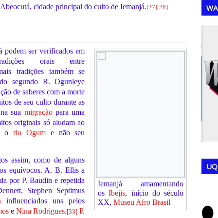
Abeocutá, cidade principal do culto de Iemanjá.
WA
[
27
]
[
28
]
,
,
já podem ser verificados em
dições orais entre
is tradições também se
do segundo R. Ogunleye
inção de saberes com a morte
os de seu culto durante as
m na sua
migração
para uma
tos originais só aludam ao
e, o
rio Ogum
e não seu
mitos assim, como de alguns
UQ
os equívocos. A. B. Ellis a
da por P. Baudin e repetida
Iemanjá amamentando
ennett, Stephen Septimus
os
Ibejis
, início do
século
n
influenciados uns pelos
XX
,
Museu Afro Brasil
mos
e
Nina Rodrigues
.
P.
[
33
]