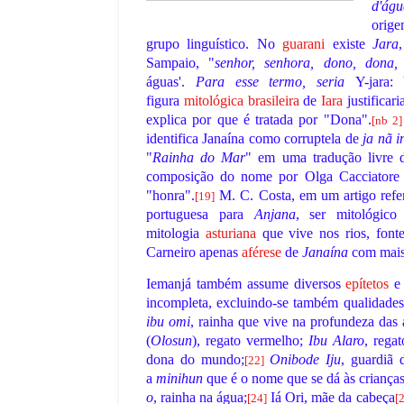
d'águ
July 14, 2026
orig
do de 1970: A Consagração do
A Copa do Mundo de 2022: O Triunfo 
grupo linguístico. No
guarani
existe
Jara
nona edição da Copa do Mundo, …
a Consagração de MessiA 22ª (vigési
Sampaio, "
senhor, senhora, dono, dona, 
,
águas'.
Para esse termo, seria
Y-jara:
figura
mitológica brasileira
de
Iara
justificar
explica por que é tratada por "Dona".
[
nb 2
]
identifica Janaína como corruptela de
ja nã i
"
Rainha do Mar
" em uma tradução livre 
composição do nome por Olga Cacciator
"honra".
M. C. Costa, em um artigo refer
[
19
]
portuguesa para
Anjana
, ser mitológic
mitologia
asturiana
que vive nos rios, fonte
Carneiro apenas
aférese
de
Janaína
com mai
Iemanjá também assume diversos
epítetos
e 
incompleta, excluindo-se também qualidade
ibu omi
, rainha que vive na profundeza das 
(
Olosun
), regato vermelho;
Ibu Alaro
, rega
dona do mundo;
Onibode Iju
, guardiã 
[
22
]
a
minihun
que é o nome que se dá às crianças
o
, rainha na água;
Iá Ori, mãe da cabeça
[
24
]
[