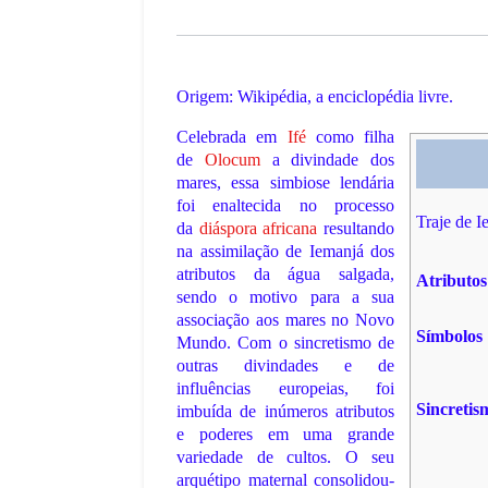
Origem: Wikipédia, a enciclopédia livre.
Celebrada em
Ifé
como filha
de
Olocum
a divindade dos
mares, essa simbiose lendária
foi enaltecida no processo
Traje de I
da
diáspora africana
resultando
na assimilação de Iemanjá dos
atributos da água salgada,
Atributos
sendo o motivo para a sua
associação aos mares no Novo
Símbolos
Mundo. Com o sincretismo de
outras divindades e de
influências europeias, foi
Sincretis
imbuída de inúmeros atributos
e poderes em uma grande
variedade de cultos. O seu
arquétipo maternal consolidou-