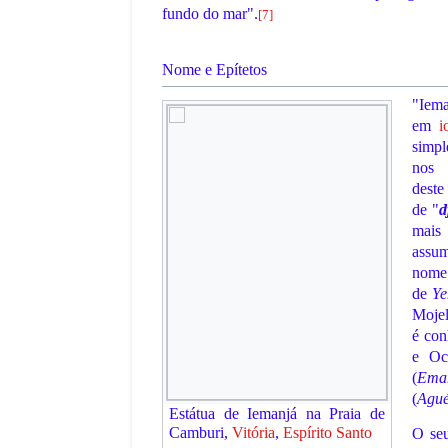
fundo do mar".
[
7
]
Nome e Epítetos
"Iem
em
i
simp
n
dest
de "
d
mais 
assum
nom
de
Y
Mojel
UNDO
14
é co
do Mundo de 1970:
A Copa do Mundo de
e Oc
(
Ema
gração do Futebol
O Triunfo da Argent
(
Agué
Estátua de Iemanjá na Praia de
Consagração de Mes
Camburi,
Vitória
,
Espírito Santo
O seu