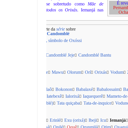
É rev
se sobretudo como
Mãe de
Pernam
todos os Orixás
. Iemanjá nas
Och
Parte da
série
sobre
Candomblé
Candomblé Queto
Candomblé Jeje
Candomblé Bantu
ungum
Iami
Ifá
Inquice
Mawu
Olorum
Orí
Orixás
Vodum
alaôs‎
Babalorixá
Babalaô
Bokonon
Babalaxé
Babalossaim
Ba
Iaefum
Ialaxé
Iamorô
Iatebexê
Ialorixá
Iaquequerê
Mameto-de-i
Sarepebê
Tata (candomblé)
Tata quiçaba
Tata-de-inquice
Vodun
abó
Baiâni
Dadá Ajacá
Erinlé
Exu (orixá)‎
Ibeji
Icu
Iemanjá‎
ocum
Olodumarê
Olossá
Onilé
Oquê
Orunmilá
Otim
Oxaguiã