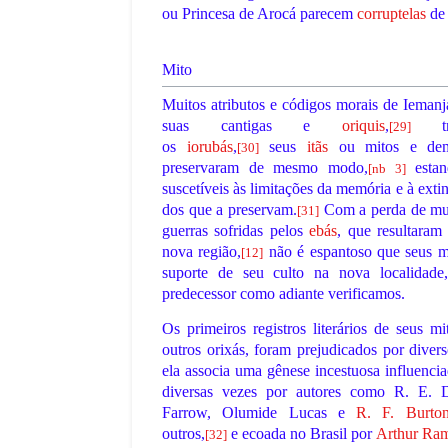
ou Princesa de Arocá parecem
corruptelas
de 
Mito
,
Muitos atributos e códigos morais de Ieman
suas cantigas e
oriquis
,
tra
[
29
]
os
iorubás
,
seus
itãs
ou mitos e dema
[
30
]
preservaram de mesmo modo,
estan
[
nb 3
]
suscetíveis às limitações da memória e à ext
dos que a preservam.
Com a perda de muit
[
31
]
guerras sofridas pelos
ebás
, que resultara
nova região,
não é espantoso que seus mi
[
12
]
suporte de seu culto na nova localidad
predecessor como adiante verificamos.
Os primeiros registros literários de seus 
outros orixás, foram prejudicados por divers
ela associa uma gênese incestuosa influencia
diversas vezes por autores como R. E. D
Farrow, Olumide Lucas e
R. F. Burto
outros,
e ecoada no Brasil por
Arthur Ra
[
32
]