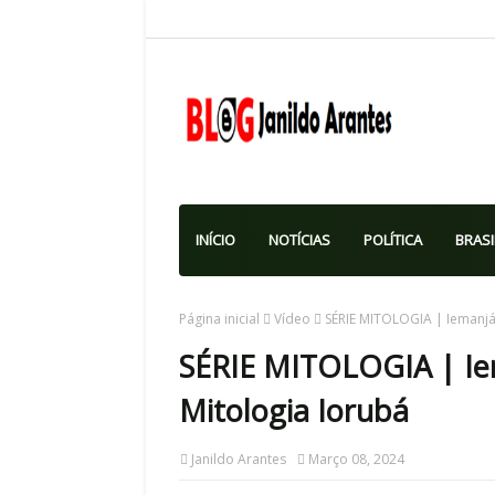
INÍCIO
NOTÍCIAS
POLÍTICA
BRASI
Página inicial
Vídeo
SÉRIE MITOLOGIA | Iemanjá 
SÉRIE MITOLOGIA | Iem
Mitologia Iorubá
Janildo Arantes
Março 08, 2024