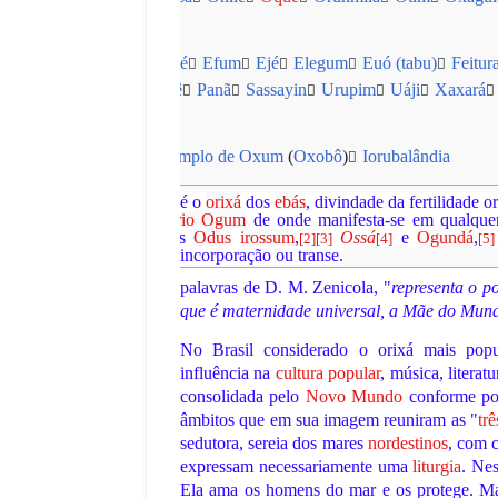
ura (candomblé)
Ecodidé
Efum
Ejé
Elegum
Euó (tabu)
Feitur
jé
Oruncó
Ossum
Oiê
Panã
Sassayin
Urupim
Uáji
Xaxará
Ifé
Oió (Nigéria)
Templo de Oxum
(
Oxobô
)
Iorubalândia
er seção
Nome e Epítetos
) é o
orixá
dos
ebás
, divindade da fertilidade 
tomando como suporte o
rio Ogum
de onde manifesta-se em qualque
ada no
merindilogum
pelos
Odus
irossum
,
Ossá
e
Ogundá
,
[
2
]
[
3
]
[
4
]
[
5
]
érios (
eleguns
) através de incorporação ou transe.
palavras de D. M. Zenicola, "
representa o po
que é maternidade universal, a Mãe do Mun
No Brasil considerado o orixá mais popul
influência na
cultura popular
, música, litera
consolidada pelo
Novo Mundo
conforme pod
âmbitos que em sua imagem reuniram as "
trê
sedutora, sereia dos mares
nordestinos
, com c
expressam necessariamente uma
liturgia
. Nes
Ela ama os homens do mar e os protege. Mas