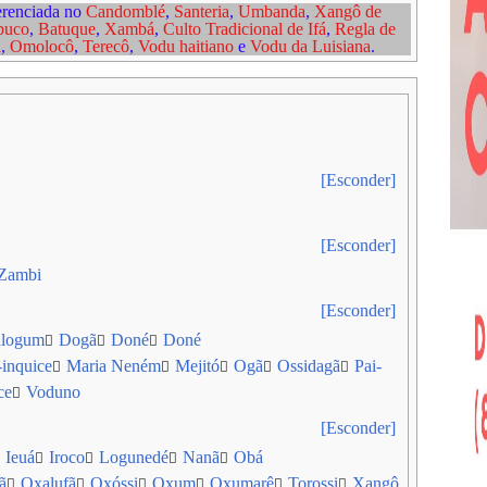
erenciada no
Candomblé
,
Santeria
,
Umbanda
,
Xangô de
buco
,
Batuque
,
Xambá
,
Culto Tradicional de Ifá
,
Regla de
a
,
Omolocô
,
Terecô
,
Vodu haitiano
e
Vodu da Luisiana
.
[Esconder]
[Esconder]
Zambi
[Esconder]
logum
Dogã
Doné
Doné
nquice‎
Maria Neném
Mejitó
Ogã
Ossidagã
Pai-
ce
Voduno
[Esconder]
Ieuá‎
Iroco
Logunedé
Nanã
Obá
‎
Oxalufã‎
Oxóssi
Oxum‎
Oxumarê‎
Torossi
Xangô‎