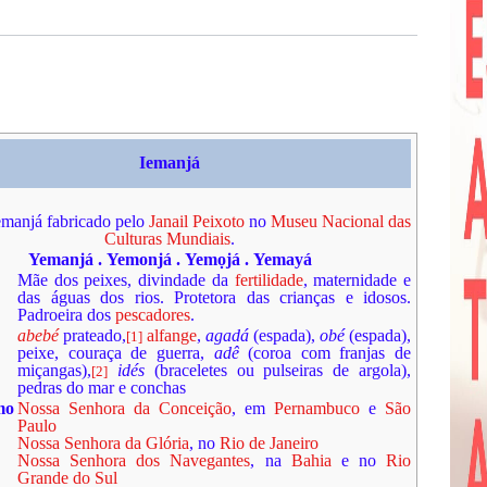
Iemanjá
emanjá fabricado pelo
Janail Peixoto
no
Museu Nacional das
Culturas Mundiais
.
Yemanjá
.
Yemonjá
.
Yemọjá
.
Yemayá
Mãe dos peixes, divindade da
fertilidade
, maternidade e
das águas dos rios. Protetora das crianças e idosos.
Padroeira dos
pescadores
.
abebé
prateado,
alfange
,
agadá
(espada),
obé
(espada),
[
1
]
peixe, couraça de guerra,
adê
(coroa com franjas de
miçangas),
idés
(braceletes ou pulseiras de argola),
[
2
]
pedras do mar e conchas
mo
Nossa Senhora da Conceição
, em
Pernambuco
e
São
Paulo
Nossa Senhora da Glória
, no
Rio de Janeiro
Nossa Senhora dos Navegantes
, na
Bahia
e no
Rio
Grande do Sul