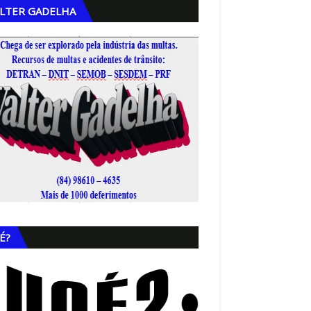
LTER GADELHA
,
É?