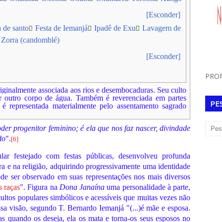
[Esconder]
a de santo
Festa de Iemanjá
Ipadê de Exu
Lavagem de
Zorra (candomblé)
[Esconder]
PROF
originalmente associada aos rios e desembocaduras. Seu culto
r outro corpo de água. Também é reverenciada em partes
PE
é representada materialmente pelo assentamento sagrado
der progenitor feminino; é ela que nos faz nascer, divindade
do
".
[
6
]
ar festejado com festas públicas, desenvolveu profunda
tura e na religião, adquirindo progressivamente uma identidade
e ser observado em suas representações nos mais diversos
s raças
". Figura na
Dona Janaína
uma personalidade à parte,
ultos populares simbólicos e acessíveis que muitas vezes não
sa visão, segundo T. Bernardo Iemanjá "(...)é mãe e esposa.
 quando os deseja, ela os mata e torna-os seus esposos no