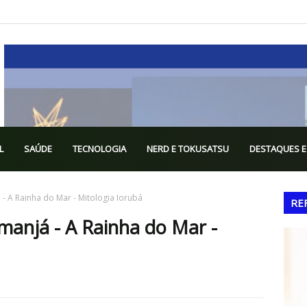
L
SAÚDE
TECNOLOGIA
NERD E TOKUSATSU
DESTAQUES E
- A Rainha do Mar - Mitologia Iorubá
RE
anjá - A Rainha do Mar -