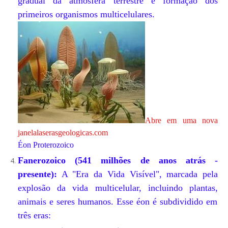
gradual da atmosfera terrestre e formação dos
primeiros organismos multicelulares.
Abre em uma nova
janela
laserasgeologicas.com
Éon Proterozoico
Fanerozoico (541 milhões de anos atrás -
presente):
A "Era da Vida Visível",
marcada pela
explosão da vida multicelular,
incluindo plantas,
animais e seres humanos.
Esse éon é subdividido em
três eras: