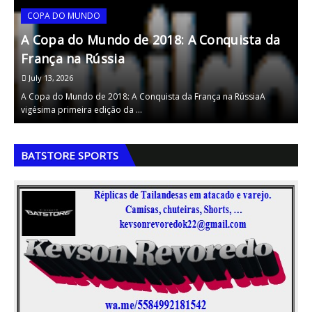
COPA DO MUNDO
A Copa do Mundo de 2018: A Conquista da
A
França na Rússia
A
July 13, 2026
ão
A Copa do Mundo de 2018: A Conquista da França na RússiaA
A
vigésima primeira edição da …
I
,
,
BATSTORE SPORTS