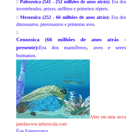
Paleozoica (541 - 252 milhões de anos atrás):
Era dos
invertebrados, peixes, anfíbios e primeiros répteis.
Mesozoica (252 - 66 milhões de anos atrás):
Era dos
dinossauros, pterossauros e primeiras aves.
Cenozoica (66 milhões de anos atrás -
presente):
Era dos mamíferos,
aves e seres
humanos.
Abre em uma nova
janela
www.infoescola.com
Éon Fanerozoico