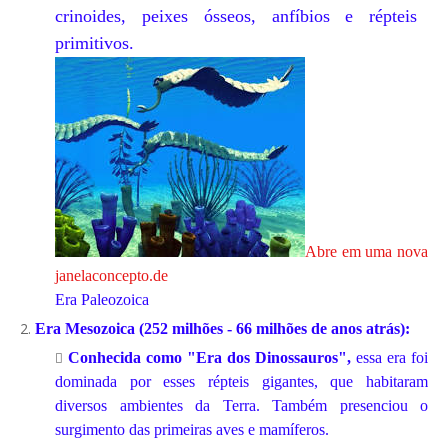
crinoides,
peixes ósseos,
anfíbios e répteis
primitivos.
Abre em uma nova
janela
concepto.de
Era Paleozoica
Era Mesozoica (252 milhões - 66 milhões de anos atrás):
Conhecida como "Era dos Dinossauros",
essa era foi
dominada por esses répteis gigantes, que habitaram
diversos ambientes da Terra. Também presenciou o
surgimento das primeiras aves e mamíferos.