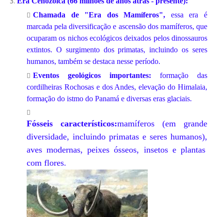
Era Cenozoica (66 milhões de anos atrás - presente):
Chamada de "Era dos Mamíferos",
essa era é
marcada pela diversificação e ascensão dos mamíferos, que
ocuparam os nichos ecológicos deixados pelos dinossauros
extintos. O surgimento dos primatas, incluindo os seres
humanos, também se destaca nesse período.
Eventos geológicos importantes:
formação das
cordilheiras Rochosas e dos Andes, elevação do Himalaia,
formação do istmo do Panamá e diversas eras glaciais.
Fósseis característicos:
mamíferos (em grande
diversidade,
incluindo primatas e seres humanos),
aves modernas,
peixes ósseos,
insetos e plantas
com flores.