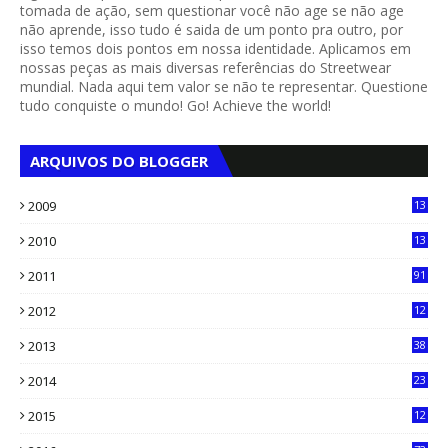
tomada de ação, sem questionar você não age se não age
não aprende, isso tudo é saida de um ponto pra outro, por
isso temos dois pontos em nossa identidade. Aplicamos em
nossas peças as mais diversas referências do Streetwear
mundial. Nada aqui tem valor se não te representar. Questione
tudo conquiste o mundo! Go! Achieve the world!
ARQUIVOS DO BLOGGER
2009
13
1
2010
13
4
2011
91
2012
12
5
2013
38
6
2014
23
13
2015
12
7