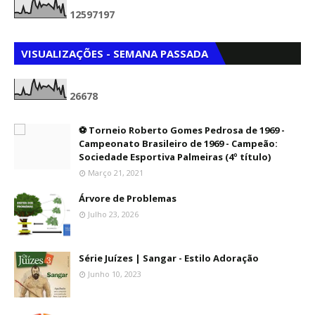
1
2
5
9
7
1
9
7
VISUALIZAÇÕES - SEMANA PASSADA
2
6
6
7
8
⚽ Torneio Roberto Gomes Pedrosa de 1969 -
Campeonato Brasileiro de 1969 - Campeão:
Sociedade Esportiva Palmeiras (4º título)
Março 21, 2021
Árvore de Problemas
Julho 23, 2026
Série Juízes | Sangar - Estilo Adoração
Junho 10, 2023