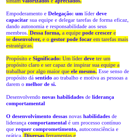
sintam
valorizados
e
apreciados.
Empoderamento e
Delegação: um
líder
deve
capacitar
sua equipe e delegar tarefas de forma eficaz,
dando autonomia e responsabilidade aos seus
membros.
Dessa forma,
a equipe
pode crescer
e
se
desenvolver,
e o
gestor pode focar
em tarefas mais
estratégicas.
Propósito e
Significado:
Um líder
deve
ter um
propósito claro e ser capaz de inspirar sua equipe a
trabalhar por algo maior que
ele mesmo.
Esse senso de
propósito dá
sentido
ao trabalho e motiva as pessoas a
darem o
melhor de si.
Desenvolvendo
novas habilidades
de
liderança
comportamental
O desenvolvimento dessas
novas
habilidades
de
liderança
comportamental
é um processo contínuo
que
requer comprometimento,
autoconsciência e
prática.
Diversas
ferramentas e