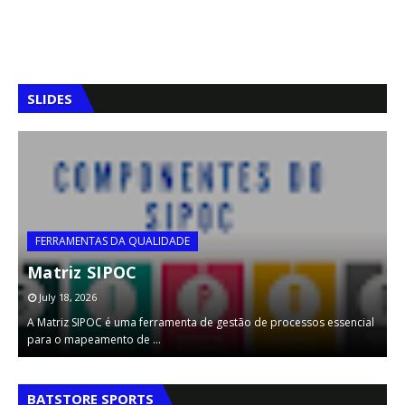
SLIDES
FERRAMENTAS DA QUALIDADE
Matriz SIPOC
July 18, 2026
A Matriz SIPOC é uma ferramenta de gestão de processos essencial
A
para o mapeamento de …
d
,
,
BATSTORE SPORTS