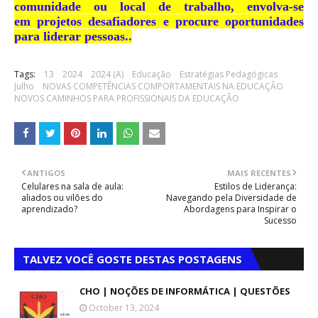
comunidade ou
local de
trabalho,
envolva-se
em
projetos desafiadores e
procure
oportunidades
para liderar pessoas.
.
Tags:
13
2024
2024 (A)
Educação
Estratégias Pedagógicas
Julho
NOVAS COMPETÊNCIAS COMPORTAMENTAIS NA EDUCAÇÃO
NOVOS CAMINHOS PARA PROFISSIONAIS DA EDUCAÇÃO
ANTIGOS
MAIS RECENTES
Celulares na sala de aula:
Estilos de Liderança:
aliados ou vilões do
Navegando pela Diversidade de
aprendizado?
Abordagens para Inspirar o
Sucesso
TALVEZ VOCÊ GOSTE DESTAS POSTAGENS
CHO | NOÇÕES DE INFORMÁTICA | QUESTÕES
October 13, 2024