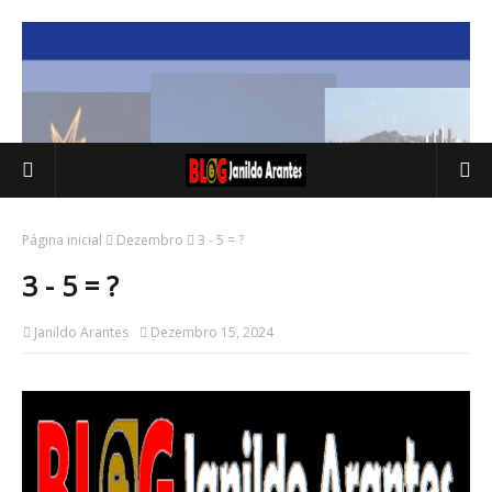
Página inicial
Dezembro
3 - 5 = ?
3 - 5 = ?
Janildo Arantes
Dezembro 15, 2024