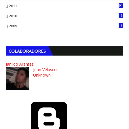
2011
91
2010
13
4
2009
13
1
COLABORADORES
Janildo Arantes
Jean Velasco
Unknown