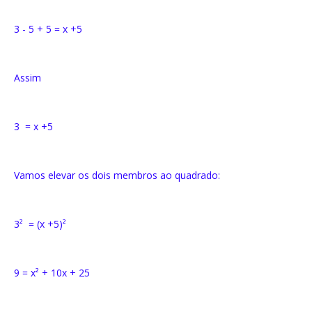
3 - 5 + 5 = x +5
Assim
3 = x +5
Vamos elevar os dois membros ao quadrado:
3² = (x +5)²
9 = x² + 10x + 25