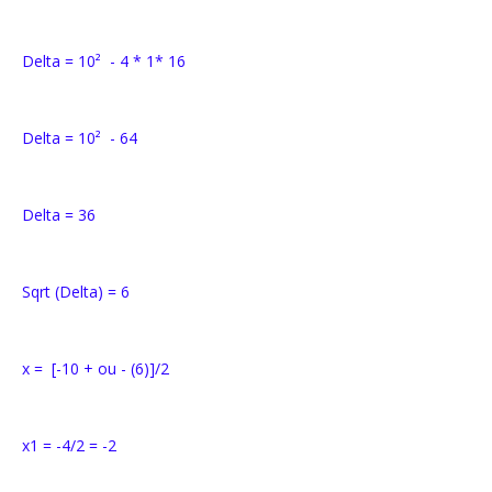
Delta = 10² - 4 * 1* 16
Delta = 10² - 64
Delta = 36
Sqrt (Delta) = 6
x = [-10 + ou - (6)]/2
x1 = -4/2 = -2