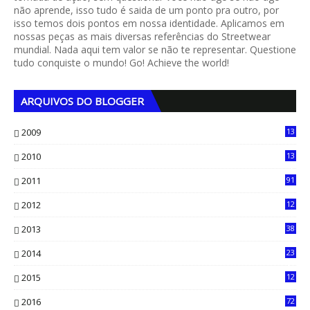
não aprende, isso tudo é saida de um ponto pra outro, por
isso temos dois pontos em nossa identidade. Aplicamos em
nossas peças as mais diversas referências do Streetwear
mundial. Nada aqui tem valor se não te representar. Questione
tudo conquiste o mundo! Go! Achieve the world!
ARQUIVOS DO BLOGGER
2009
13
1
2010
13
4
2011
91
2012
12
5
2013
38
6
2014
23
13
2015
12
7
2016
72