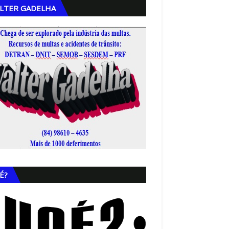
LTER GADELHA
,
É?