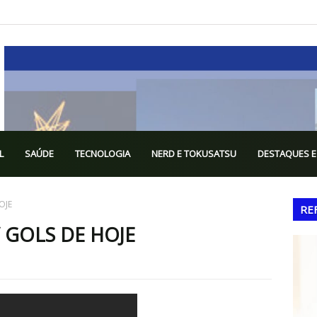
L
SAÚDE
TECNOLOGIA
NERD E TOKUSATSU
DESTAQUES E
OJE
RE
 / GOLS DE HOJE