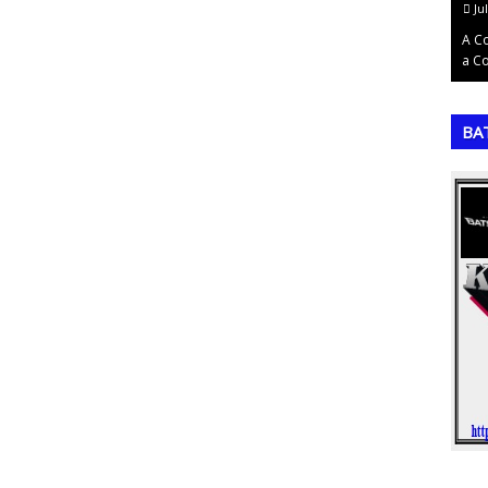
July 17, 2026
Ju
 Brasil, foi
A Matriz SWOT (ou FOFA, em português) é uma das
A C
a…
ferramentas mais fundamentais para o p…
a C
,
,
BA