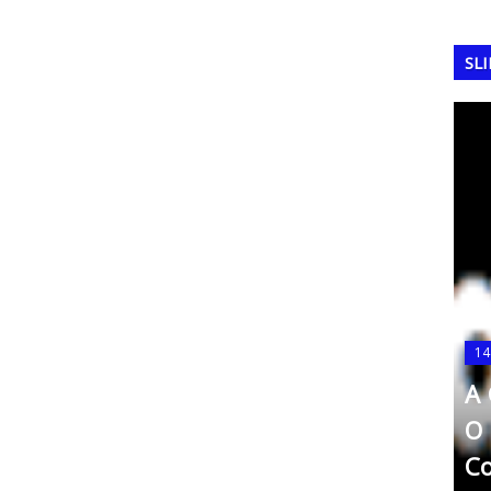
SL
14
A 
FERRAMENTAS DA QUALIDADE
Matriz SWOT (ou FOFA, em
O 
e 2014
português)
Co