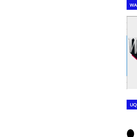
WA
,
,
UQ