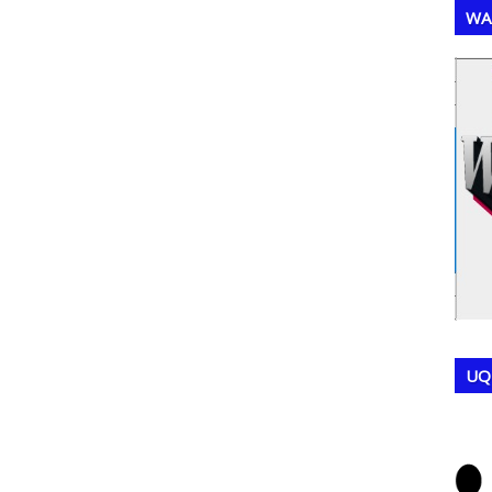
WA
,
,
UQ