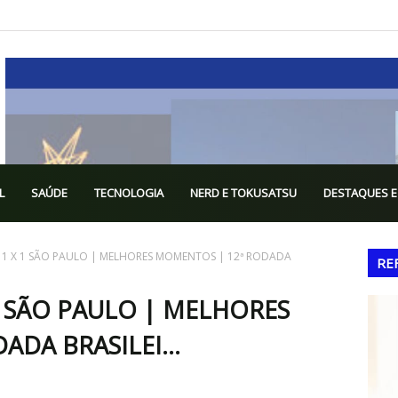
L
SAÚDE
TECNOLOGIA
NERD E TOKUSATSU
DESTAQUES E
 1 X 1 SÃO PAULO | MELHORES MOMENTOS | 12ª RODADA
RE
1 SÃO PAULO | MELHORES
DA BRASILEI...