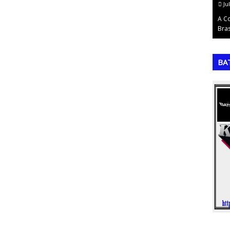
July 11, 2026
Ju
dialito
A Copa do Mundo de 2002: O Pentacampeonato
http
endência,…
Brasileiro na ÁsiaA décima sétima edição da…
si=
,
,
BA