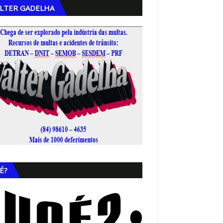
LTER GADELHA
,
É?