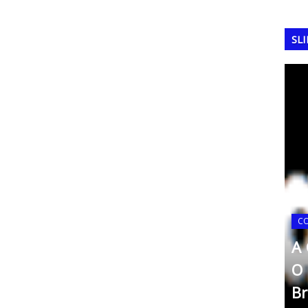
SL
COPA DO MUNDO
ia de
A Copa do Mundo de 2002:
C
O Pentacampeonato
to
asil
Brasileiro na Ásia
m