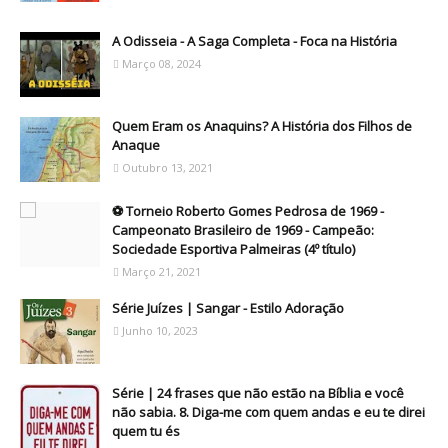
A Odisseia - A Saga Completa - Foca na História
Março 08, 2024
Quem Eram os Anaquins? A História dos Filhos de
Anaque
Outubro 13, 2021
⚽ Torneio Roberto Gomes Pedrosa de 1969 -
Campeonato Brasileiro de 1969 - Campeão:
Sociedade Esportiva Palmeiras (4º título)
Março 21, 2021
Série Juízes | Sangar - Estilo Adoração
Junho 10, 2023
Série | 24 frases que não estão na Bíblia e você
não sabia. 8. Diga-me com quem andas e eu te direi
quem tu és