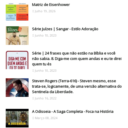
Matriz de Eisenhower
Julho 19, 2026
Série Juízes | Sangar - Estilo Adoração
Junho 10, 2023
Série | 24 frases que não estão na Bíblia e você
não sabia. 8. Diga-me com quem andas e eu te direi
quem tu és
Junho 10, 2023
Steven Rogers (Terra-616) - Steven mesmo, esse
trata-se, logicamente, de uma versão alternativa do
Sentinela da Liberdade.
Junho 16, 2022
A Odisseia - A Saga Completa - Foca na História
Março 08, 2024