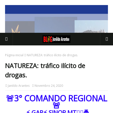
Página inicial
NATUREZA: tráfico ilícito de drogas.
NATUREZA: tráfico ilícito de
drogas.
Janildo Arantes
Novembro 24, 2020
🚨3° COMANDO REGIONAL
🚨
⚡ GAP⚡ SINOP MT👨‍✈️🚔