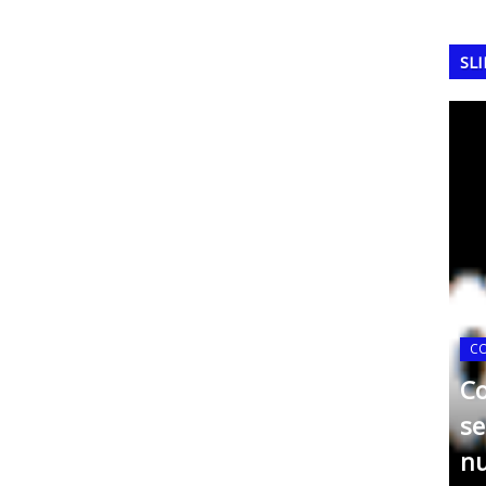
SL
C
C
se
FERRAMENTAS DA QUALIDADE
Matriz de GUT
n