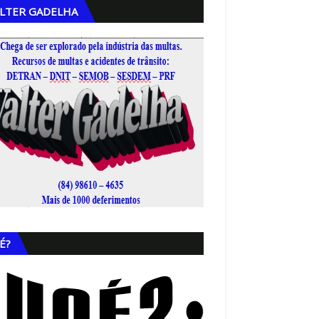
LTER GADELHA
,
É?