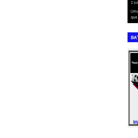
July 20, 2026
Ju
ferramenta
A Matriz de GUT é uma ferramenta de priorização
Uma
m iden…
extremamente valiosa para a tomada de …
que
,
,
BA