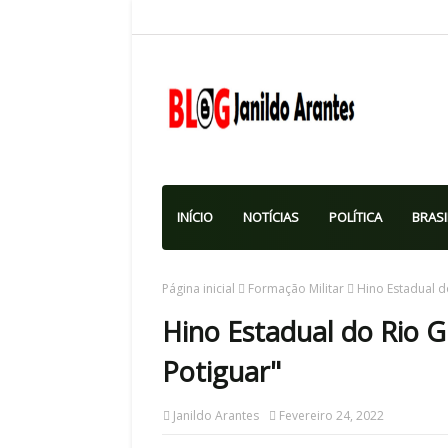
INÍCIO
NOTÍCIAS
POLÍTICA
BRASI
Página inicial
Formação Militar
Hino Estadual d
Hino Estadual do Rio G
Potiguar"
Janildo Arantes
Fevereiro 24, 2022