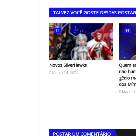
TALVEZ VOCÊ GOSTE DESTAS POSTA
14
14
Novos SilverHawks
Quem er
não-hum
March 14, 2024
gênio m
dos Mími
March 1
POSTAR UM COMENTÁRIO