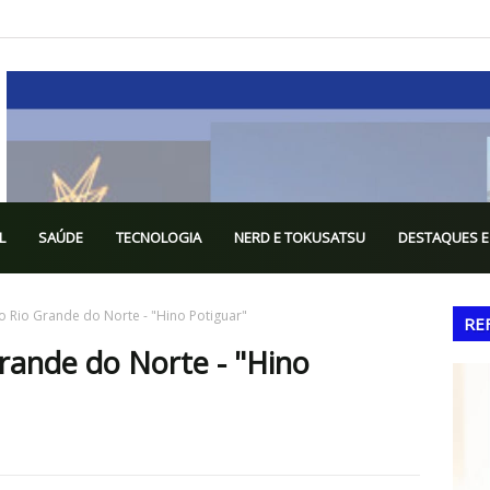
L
SAÚDE
TECNOLOGIA
NERD E TOKUSATSU
DESTAQUES E
o Rio Grande do Norte - "Hino Potiguar"
RE
rande do Norte - "Hino