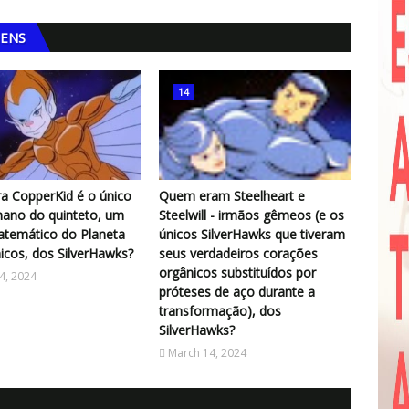
GENS
14
a CopperKid é o único
Quem eram Steelheart e
ano do quinteto, um
Steelwill - irmãos gêmeos (e os
atemático do Planeta
únicos SilverHawks que tiveram
cos, dos SilverHawks?
seus verdadeiros corações
orgânicos substituídos por
4, 2024
próteses de aço durante a
transformação), dos
SilverHawks?
March 14, 2024