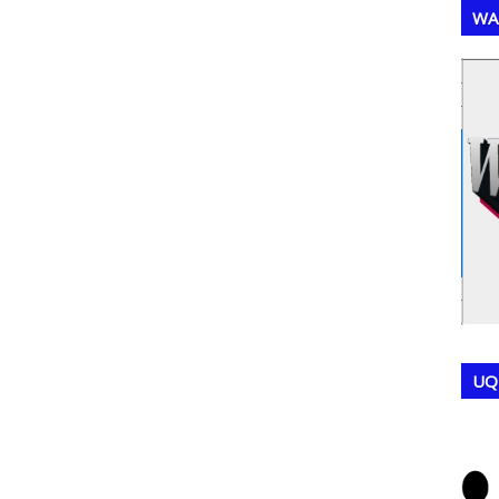
WA
,
,
UQ