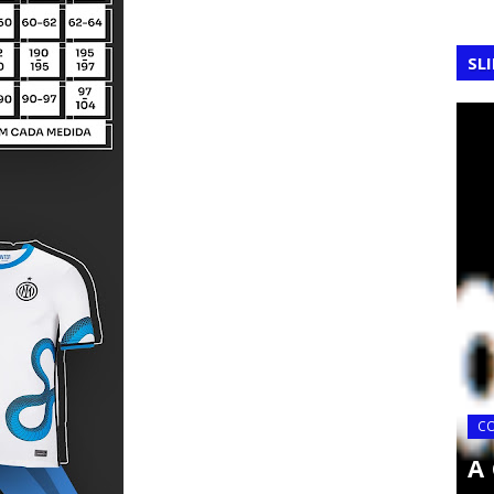
SL
C
A