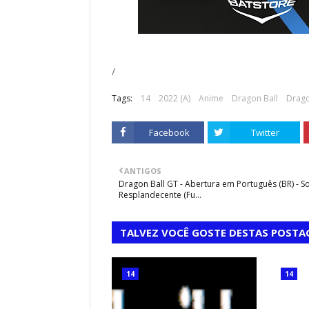
July 18, 2026
struidora de esquadrões (1954 e
A Matriz SIPOC é uma ferramenta de 
leções na história da Copa…
processos essencial para o mapeame
,
/
Tags:
14
2022 (A)
Anime
Dragon Ball
Drago
Facebook
Twitter
ANTIGOS
Dragon Ball GT - Abertura em Português (BR) - S
Resplandecente (Fu...
TALVEZ VOCÊ GOSTE DESTAS POSTA
14
14