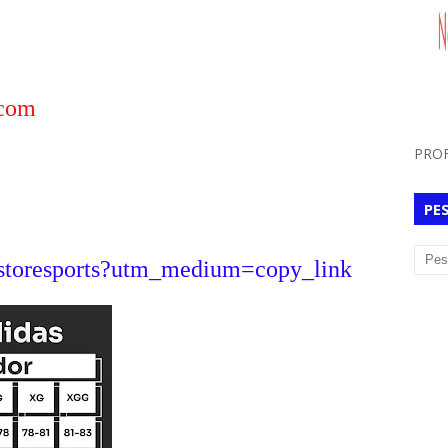
.com
PROF
PE
atstoresports?utm_medium=copy_link