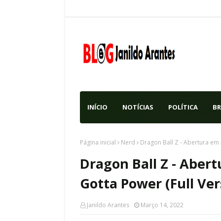
INÍCIO
NOTÍCIAS
POLÍTICA
BR
Página inicial
Nerd
Dragon Ball Z - Abertura em 
Dragon Ball Z - Aber
Gotta Power (Full Ver
Janildo Arantes
Março 14, 2022