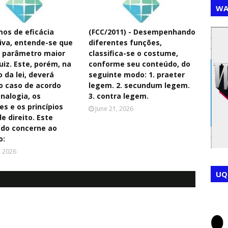
WA
os de eficácia
(FCC/2011) - Desempenhando
tiva, entende-se que
diferentes funções,
,
,
 o parâmetro maior
classifica-se o costume,
uiz. Este, porém, na
conforme seu conteúdo, do
 da lei, deverá
seguinte modo: 1. praeter
 o caso de acordo
legem. 2. secundum legem.
nalogia, os
3. contra legem.
s e os princípios
June 21, 2026
e direito. Este
do concerne ao
o:
, 2026
UQ