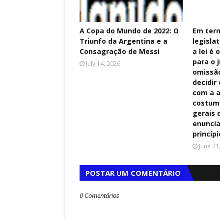
A Copa do Mundo de 2022: O
Em term
Triunfo da Argentina e a
legisla
,
Consagração de Messi
a lei é
para o j
July 14, 2026
omissão
decidir
com a a
costume
gerais d
enuncia
princípi
June 21
POSTAR UM COMENTÁRIO
0 Comentários