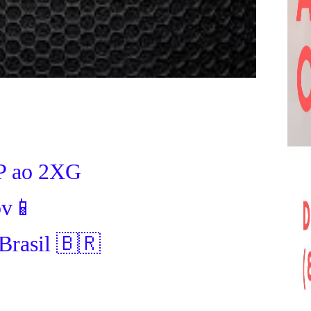
 P ao 2XG
pv📱
Brasil 🇧🇷