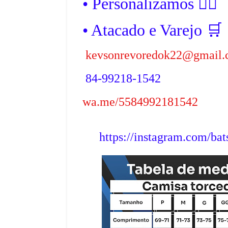
• Personalizamos ✍🏼
• Atacado e Varejo 🛒
kevsonrevoredok22@gmail
84-99218-1542
wa.me/5584992181542
https://instagram.com/b