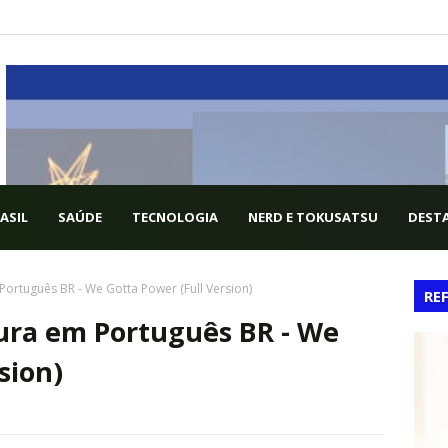
ASIL
SAÚDE
TECNOLOGIA
NERD E TOKUSATSU
DESTA
Português BR - We Gotta Power (Full Version)
RE
tura em Português BR - We
sion)