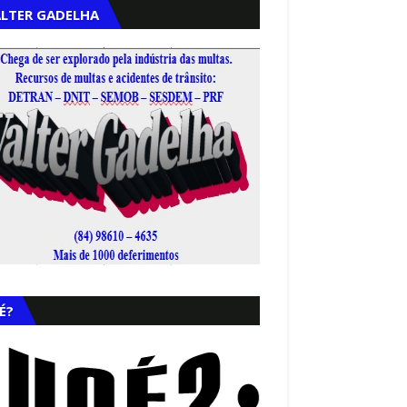
LTER GADELHA
,
É?