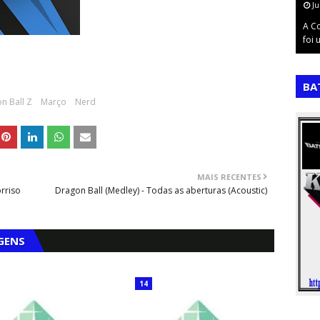
Ju
gestão de
A C
nto de …
foi
,
,
BA
n Ball Z
Março
Nerd
MAIS RECENTES
orriso
Dragon Ball (Medley) - Todas as aberturas (Acoustic)
GENS
14