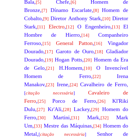
Bala,
Chefe,
Homem de
[5]
[6]
Bronze,
Dínamo Escarlate
,
Homem de
[7]
[8]
Cobalto
,
Diretor Anthony Stark,
Diretor
[9]
[10]
Stark,
Electro
,
O Engenheiro,
El
[11]
[12]
[13]
Hombre de Hierro,
Companheiro
[14]
Ferroso,
General Patton
,
Vingador
[15]
[16]
Dourado,
Garoto de Ouro
,
Gladiador
[17]
[18]
Dourado,
Hogan Potts,
Homem da Era
[19]
[20]
de Gelo,
H.Homem,
O Invencível
[21]
[10]
Homem de Ferro
,
Irena
[22]
Manakov,
Irene,
Cavalheiro de Ferro,
[23]
[24]
Cavaleiro de
[
citação necessária
]
Ferro
,
Porco de Ferro,
Kl'Riki
[25]
[26]
Dulu,
Kr'Ali,
Lackey,
Homem do
[27]
[28]
[29]
Ferro,
Martini,
Mark
,
Mark
[30]
[31]
[32]
Um,
Mestre das Máquinas,
Homem do
[33]
[34]
Metal,
Senhor de
[
citação necessária
]