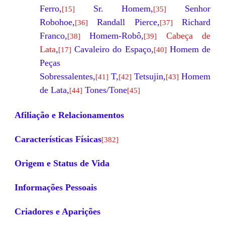
Ferro,
Sr. Homem,
Senhor
[15]
[35]
Robohoe,
Randall Pierce
,
Richard
[36]
[37]
Franco,
Homem-Robô,
Cabeça de
[38]
[39]
Lata
,
Cavaleiro do Espaço,
Homem de
[17]
[40]
Peças
Sobressalentes,
T,
Tetsujin,
Homem
[41]
[42]
[43]
de Lata
,
Tones/Tone
[44]
[45]
Afiliação e Relacionamentos
Características Físicas
[382]
Origem e Status de Vida
Informações Pessoais
Criadores e Aparições