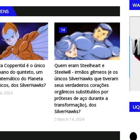
WA
GENS
,
,
14
a CopperKid é o único
Quem eram Steelheart e
ano do quinteto, um
Steelwill - irmãos gêmeos (e os
atemático do Planeta
únicos SilverHawks que tiveram
cos, dos SilverHawks?
seus verdadeiros corações
orgânicos substituídos por
4, 2024
próteses de aço durante a
transformação), dos
UQ
SilverHawks?
March 14, 2024