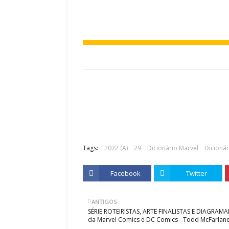
July 07, 2026
o de 1974: O Futebol Total e a
A Copa do Mundo de 1970: A Consag
a AlemanhaA décima edição da…
Futebol ArteA nona edição da Copa 
,
Tags:
2022 (A)
29
Dicionário Marvel
Dicioná
Facebook
Twitter
ANTIGOS
SÉRIE ROTEIRISTAS, ARTE FINALISTAS E DIAGRAM
da Marvel Comics e DC Comics - Todd McFarlan