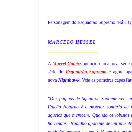
Personagem do Esquadrão Supremo terá HQ a 
MARCELO HESSEL
A
Marvel Comics
anunciou uma nova série 
série do
Esquadrão Supremo
e agora apa
nova
Nighthawk
. Veja as primeiras capas
[at
"Das páginas de Squadron Supreme vem um 
Falcão Noturno é o protetor sombrio de Ch
aqueles que merecem. Quando os lobistas 
horrendas - trabalho aparente de um inventiv
predador merece ser pego. Quem é o assas