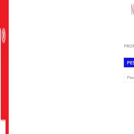
PROF
PE