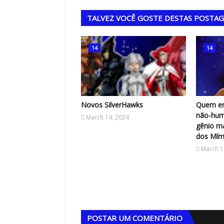
TALVEZ VOCÊ GOSTE DESTAS POSTA
,
14
14
Novos SilverHawks
Quem er
não-hum
March 14, 2024
gênio m
dos Mími
March 1
POSTAR UM COMENTÁRIO