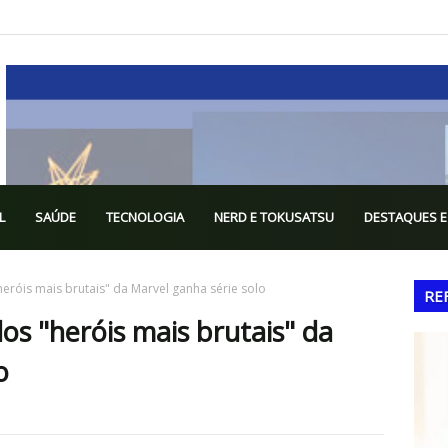
L
SAÚDE
TECNOLOGIA
NERD E TOKUSATSU
DESTAQUES E
eróis mais brutais" da Marvel ganha série solo
RE
s "heróis mais brutais" da
o