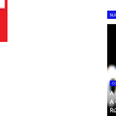
SL
14
C
 1970:
A Copa do Mundo de 2022:
A 
utebol
O Triunfo da Argentina e a
A 
Consagração de Messi
Rú