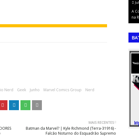
July 14, 2026
Ju
ração do
A Copa do Mundo de 2022: O Triunfo da Argentina e
A C
do Mundo, …
a Consagração de MessiA 22ª (vigésim…
na R
,
,
BA
rio Nerd
Geek
Junho
Marvel Comics Group
Nerd
MAIS RECENTES
ADORES
Batman da Marvel? | Kyle Richmond (Terra-31916) -
e
Falcão Noturno do Esquadrão Supremo