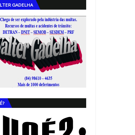
LTER GADELHA
,
É?