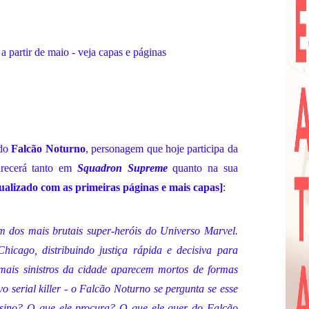
partir de maio - veja capas e páginas
do
Falcão Noturno
, personagem que hoje participa da
recerá tanto em
Squadron Supreme
quanto na sua
ualizado com as primeiras páginas e mais capas]
:
dos mais brutais super-heróis do Universo Marvel.
icago, distribuindo justiça rápida e decisiva para
mais sinistros da cidade aparecem mortos de formas
o serial killer - o Falcão Noturno se pergunta se esse
sino? O que ele procura? O que ele quer do Falcão