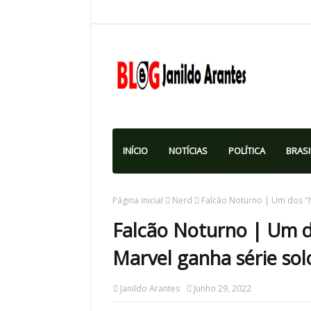
INÍCIO
NOTÍCIAS
POLÍTICA
BRASI
Página inicial
Nerd
Falcão Noturno | Um dos "h
Falcão Noturno | Um do
Marvel ganha série sol
Janildo Arantes
Junho 29, 2022