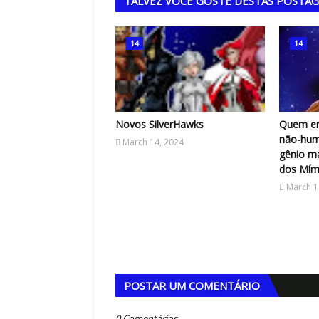
TALVEZ VOCÊ GOSTE DESTAS POSTA
14
14
Novos SilverHawks
Quem er
não-hum
March 14, 2024
gênio m
dos Mími
March 1
POSTAR UM COMENTÁRIO
0 Comentários