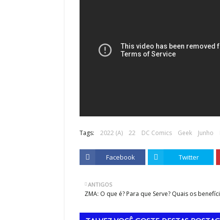
Tags:
2022 (A)
22
DC Comics
Geek
Junho
Facebook
Twitter
ANTIGOS
ZMA: O que é? Para que Serve? Quais os benefíc