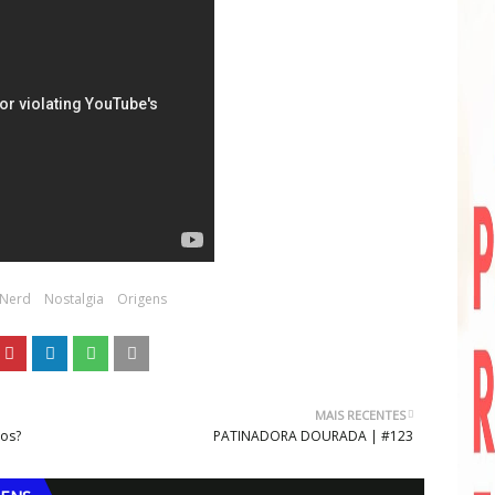
Nerd
Nostalgia
Origens
MAIS RECENTES
ios?
PATINADORA DOURADA | #123