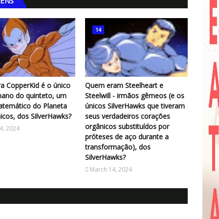
GENS
14
a CopperKid é o único
Quem eram Steelheart e
ano do quinteto, um
Steelwill - irmãos gêmeos (e os
atemático do Planeta
únicos SilverHawks que tiveram
cos, dos SilverHawks?
seus verdadeiros corações
orgânicos substituídos por
4, 2024
próteses de aço durante a
transformação), dos
SilverHawks?
March 14, 2024