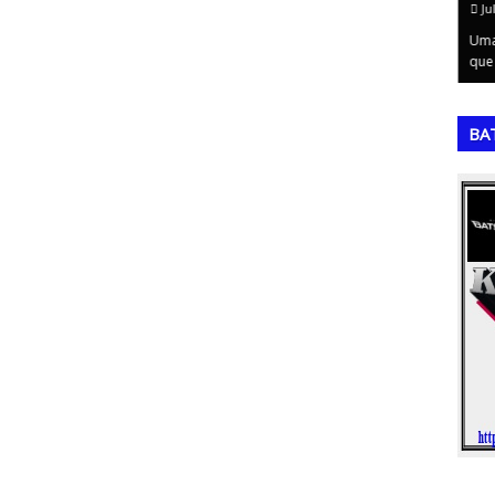
July 20, 2026
Ju
ferramenta
A Matriz de GUT é uma ferramenta de priorização
Uma
m iden…
extremamente valiosa para a tomada de …
que
,
,
BA