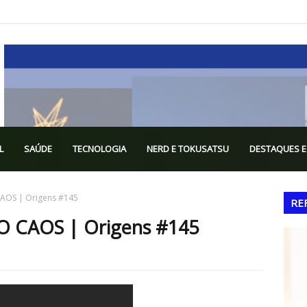
L
SAÚDE
TECNOLOGIA
NERD E TOKUSATSU
DESTAQUES E
OS | Origens #145
RE
 CAOS | Origens #145