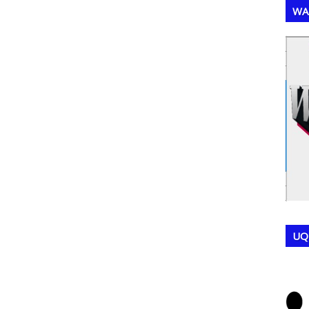
WA
,
,
UQ