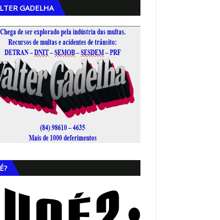
LTER GADELHA
,
É?