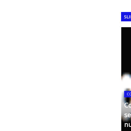
SL
C
C
se
FERRAMENTAS DA QUALIDADE
Matriz de GUT
n