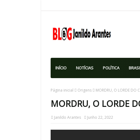
INÍCIO
NOTÍCIAS
POLÍTICA
BRASI
Página inicial
Origens
MORDRU, O LORDE DO CA
MORDRU, O LORDE DO
Janildo Arantes
Junho 22, 2022