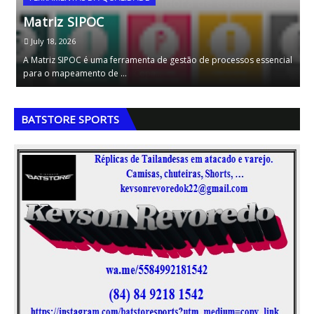
Matriz SIPOC
A
July 18, 2026
A Matriz SIPOC é uma ferramenta de gestão de processos essencial
A
para o mapeamento de …
d
,
,
BATSTORE SPORTS
,
,