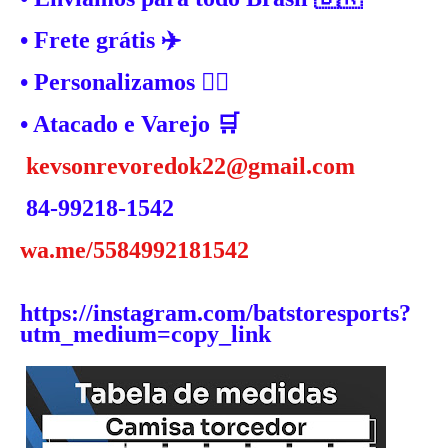
• Frete grátis ✈️
• Personalizamos ✍🏼
• Atacado e Varejo 🛒
kevsonrevoredok22@gmail.com
84-99218-1542
wa.me/5584992181542
https://instagram.com/batstoresports?
utm_medium=copy_link