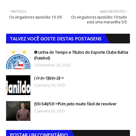
ANTIGOS
MAIS RECENTES
Os vingadores episódio 10 3/5
Os vingadores episódio 10 tudo
está uma maravilha 5/5
TALVEZ VOCÊ GOSTE DESTAS POSTAGENS
⚽ Linha do Tempo e Títulos do Esporte Clube Bahia
(Futebol)
December 20, 2025
( n! (n-1)!)/(n-2)! =
January 20, 2025
(55!-54!)/53! =❓Um jeito muito fácil de resolver
January 20, 2025
POSTAR UM COMENTÁRIO