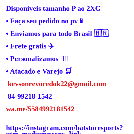
Disponíveis tamanho P ao 2XG
• Faça seu pedido no pv📱
• Enviamos para todo Brasil 🇧🇷
• Frete grátis ✈️
• Personalizamos ✍🏼
• Atacado e Varejo 🛒
kevsonrevoredok22@gmail.com
84-99218-1542
wa.me/5584992181542
https://instagram.com/batstoresports?