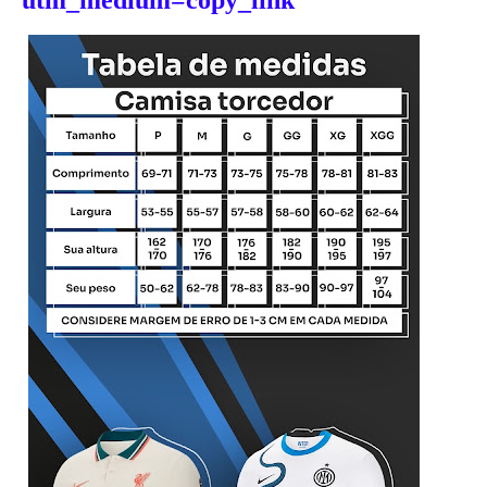
utm_medium=copy_link