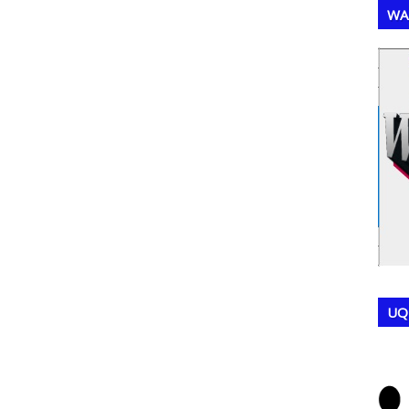
WA
,
,
UQ