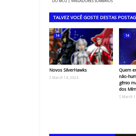
DO MCU | VINGADORES SOMBRIOS
TALVEZ VOCÊ GOSTE DESTAS POSTA
14
14
Novos SilverHawks
Quem er
não-hum
March 14, 2024
gênio m
dos Mími
March 1