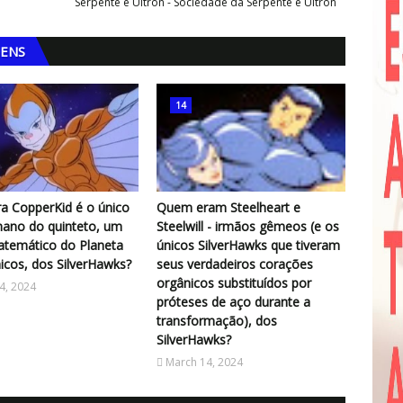
Serpente e Ultron - Sociedade da Serpente e Ultron
GENS
14
a CopperKid é o único
Quem eram Steelheart e
ano do quinteto, um
Steelwill - irmãos gêmeos (e os
atemático do Planeta
únicos SilverHawks que tiveram
cos, dos SilverHawks?
seus verdadeiros corações
orgânicos substituídos por
4, 2024
próteses de aço durante a
transformação), dos
SilverHawks?
March 14, 2024