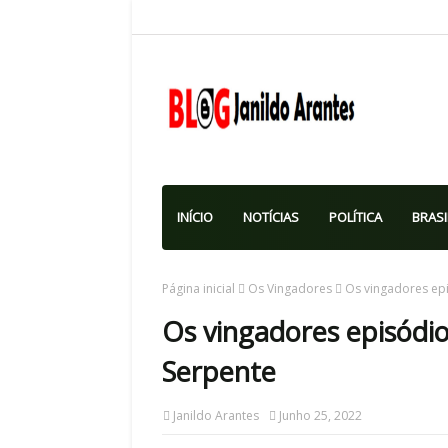
INÍCIO
NOTÍCIAS
POLÍTICA
BRASI
Página inicial
Os Vingadores
Os vingadores epi
Os vingadores episódio
Serpente
Janildo Arantes
Junho 25, 2022