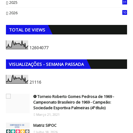
2025
31
8
2026
10
5
TOTAL DE VIEWS
1
2
6
0
4
0
7
7
VISUALIZAÇÕES - SEMANA PASSADA
2
1
1
1
6
⚽ Torneio Roberto Gomes Pedrosa de 1969 -
Campeonato Brasileiro de 1969 - Campeão:
Sociedade Esportiva Palmeiras (4º título)
Março 21, 2021
Matriz SIPOC
Julho 18, 2026