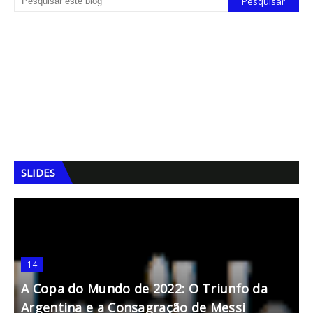
SLIDES
14
A Copa do Mundo de 2022: O Triunfo da
A
Argentina e a Consagração de Messi
F