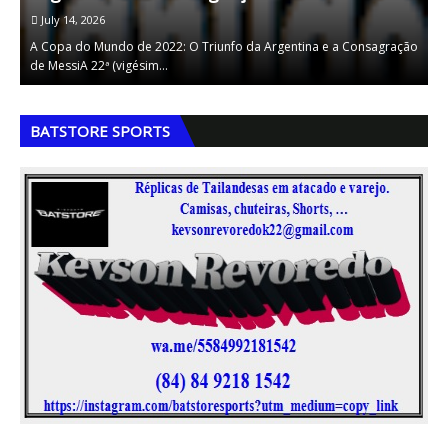
July 14, 2026
A Copa do Mundo de 2022: O Triunfo da Argentina e a Consagração
A
de MessiA 22ª (vigésim…
v
,
,
BATSTORE SPORTS
,
,