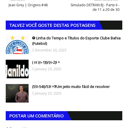
Jean Grey | Origens #48
Simulado DETRAN RJ - Parte II -
de 11 a 20 de 30
TALVEZ VOCÊ GOSTE DESTAS POSTAGENS
⚽ Linha do Tempo e Títulos do Esporte Clube Bahia
(Futebol)
December 20, 2025
( n! (n-1)!)/(n-2)! =
January 20, 2025
(55!-54!)/53! =❓Um jeito muito fácil de resolver
January 20, 2025
POSTAR UM COMENTÁRIO