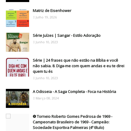
Matriz de Eisenhower
Julho 19, 2026
Série Juízes | Sangar - Estilo Adoração
Junho 10, 2023
Série | 24 frases que não estão na Bíblia e você
não sabia. 8. Diga-me com quem andas e eu te direi
quem tu és
Junho 10, 2023
A Odisseia - A Saga Completa - Foca na História
Março 08, 2024
⚽ Torneio Roberto Gomes Pedrosa de 1969 -
Campeonato Brasileiro de 1969 - Campeão:
Sociedade Esportiva Palmeiras (4º título)