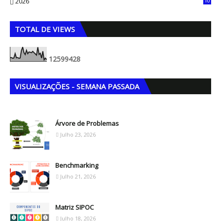
2026
10
5
TOTAL DE VIEWS
1
2
5
9
9
4
2
8
VISUALIZAÇÕES - SEMANA PASSADA
Árvore de Problemas
Julho 23, 2026
Benchmarking
Julho 21, 2026
Matriz SIPOC
Julho 18, 2026