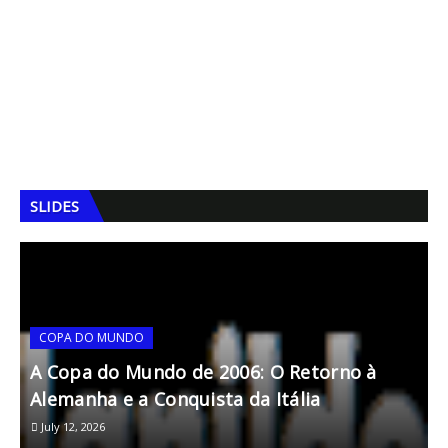
SLIDES
COPA DO MUNDO
A Copa do Mundo de 2006: O Retorno à
A
Alemanha e a Conquista da Itália
M
July 12, 2026