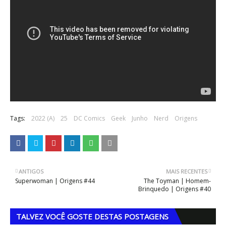
Tags:
2022 (A)
25
DC Comics
Geek
Junho
Nerd
Origens
ANTIGOS
MAIS RECENTES
Superwoman | Origens #44
The Toyman | Homem-
Brinquedo | Origens #40
TALVEZ VOCÊ GOSTE DESTAS POSTAGENS