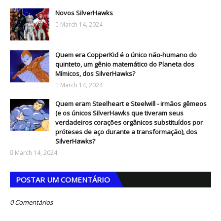
Novos SilverHawks
March 14, 2024
Quem era CopperKid é o único não-humano do
quinteto, um gênio matemático do Planeta dos
Mímicos, dos SilverHawks?
March 14, 2024
Quem eram Steelheart e Steelwill - irmãos gêmeos
(e os únicos SilverHawks que tiveram seus
verdadeiros corações orgânicos substituídos por
próteses de aço durante a transformação), dos
SilverHawks?
March 14, 2024
POSTAR UM COMENTÁRIO
0 Comentários