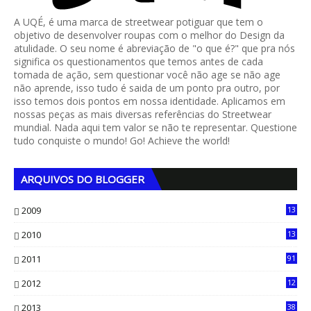
A UQÉ, é uma marca de streetwear potiguar que tem o
objetivo de desenvolver roupas com o melhor do Design da
atulidade. O seu nome é abreviação de "o que é?" que pra nós
significa os questionamentos que temos antes de cada
tomada de ação, sem questionar você não age se não age
não aprende, isso tudo é saida de um ponto pra outro, por
isso temos dois pontos em nossa identidade. Aplicamos em
nossas peças as mais diversas referências do Streetwear
mundial. Nada aqui tem valor se não te representar. Questione
tudo conquiste o mundo! Go! Achieve the world!
ARQUIVOS DO BLOGGER
2009
13
1
2010
13
4
2011
91
2012
12
5
2013
38