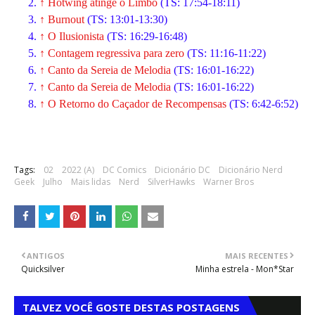
↑
Hotwing atinge o Limbo
(TS: 17:54-18:11)
↑
Burnout
(TS: 13:01-13:30)
↑
O Ilusionista
(TS: 16:29-16:48)
↑
Contagem regressiva para zero
(TS: 11:16-11:22)
↑
Canto da Sereia de Melodia
(TS: 16:01-16:22)
↑
Canto da Sereia de Melodia
(TS: 16:01-16:22)
↑
O Retorno do Caçador de Recompensas
(TS: 6:42-6:52)
Tags:
02
2022 (A)
DC Comics
Dicionário DC
Dicionário Nerd
Geek
Julho
Mais lidas
Nerd
SilverHawks
Warner Bros
ANTIGOS
MAIS RECENTES
Quicksilver
Minha estrela - Mon*Star
TALVEZ VOCÊ GOSTE DESTAS POSTAGENS