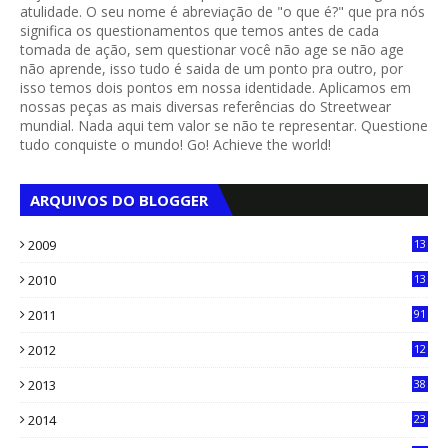
atulidade. O seu nome é abreviação de "o que é?" que pra nós
significa os questionamentos que temos antes de cada
tomada de ação, sem questionar você não age se não age
não aprende, isso tudo é saida de um ponto pra outro, por
isso temos dois pontos em nossa identidade. Aplicamos em
nossas peças as mais diversas referências do Streetwear
mundial. Nada aqui tem valor se não te representar. Questione
tudo conquiste o mundo! Go! Achieve the world!
ARQUIVOS DO BLOGGER
2009
13
1
2010
13
4
2011
91
2012
12
5
2013
38
6
2014
23
13