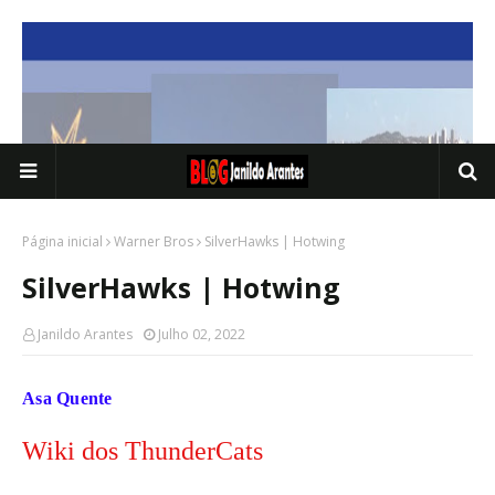
Página inicial
Warner Bros
SilverHawks | Hotwing
SilverHawks | Hotwing
Janildo Arantes
Julho 02, 2022
Asa Quente
Wiki dos ThunderCats