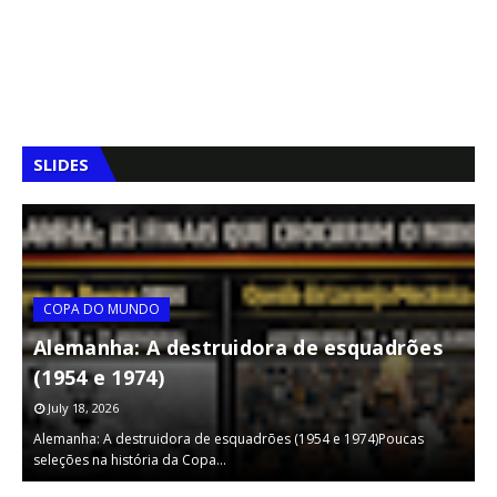
SLIDES
COPA DO MUNDO
Alemanha: A destruidora de esquadrões
(1954 e 1974)
July 18, 2026
ão
Alemanha: A destruidora de esquadrões (1954 e 1974)Poucas
A
seleções na história da Copa…
p
,
,