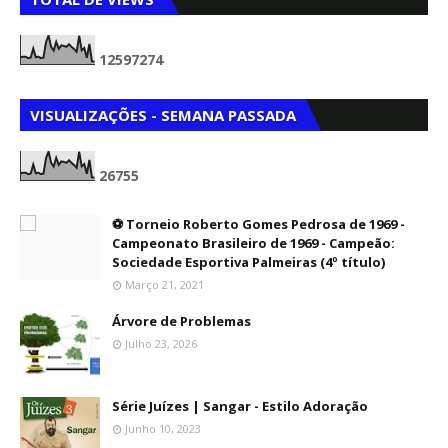
1
2
5
9
7
2
7
4
VISUALIZAÇÕES - SEMANA PASSADA
2
6
7
5
5
⚽ Torneio Roberto Gomes Pedrosa de 1969 -
Campeonato Brasileiro de 1969 - Campeão:
Sociedade Esportiva Palmeiras (4º título)
Março 21, 2021
Árvore de Problemas
Julho 23, 2026
Série Juízes | Sangar - Estilo Adoração
Junho 10, 2023