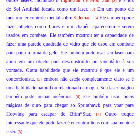
outros lasers, incluindo o
Light-Star de Mon*Star
e a luz
[2]
do
Sol Artificial
focada como um laser.
Em um ponto ele
[3]
mostrou ter controle mental sobre
Sideman
.
Ele também pode
[4]
fazer objetos como flores e um chapéu aparecerem e serem
usados em combate. Ele também mostrou ter a capacidade de
fazer uma parede quadrada de vidro que ele usou em combate
para parar a arma de gelo. Ele também pode usar seu laser para
atirar em um objeto para desconstruí-lo ou vinculá-lo à sua
vontade. Outra habilidade que ele mostrou é que ele é um
contorcionista,
embora não esteja completamente claro se é
[5]
uma habilidade natural ou relacionada à magia. Seu laser mágico
também pode iniciar incêndios.
Ele também usou bolas
[6]
mágicas de ouro para chegar ao Sprinthawk para voar para
Hotwing para escapar de Brim*Star.
Outro truque
[7]
interessante que ele pode fazer é encontrar itens com sua mente e
laser.
[8]