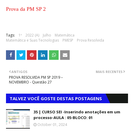
Prova da PM SP 2
Prova da PM SP 3
Tags:
1º
2022 (A)
Julho
Matemática
Matemática e Suas Tecnologias
PMESP
Prova Resolvida
Prova da PM SP 4
ANTIGOS
MAIS RECENTES
PROVA RESOLVIDA PM SP 2019 –
NOVEMBRO - Questão 27
TALVEZ VOCÊ GOSTE DESTAS POSTAGENS
35 | CURSO SEI -Inserindo anotações em um
processo-AULA : 05-BLOCO: 01
October 01, 2024