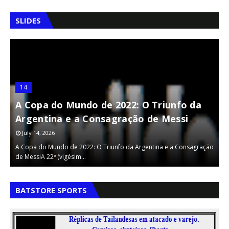
SLIDES
14
A Copa do Mundo de 2022: O Triunfo da
A
Argentina e a Consagração de Messi
F
July 14, 2026
A Copa do Mundo de 2022: O Triunfo da Argentina e a Consagração
A
de MessiA 22ª (vigésim…
v
,
,
BATSTORE SPORTS