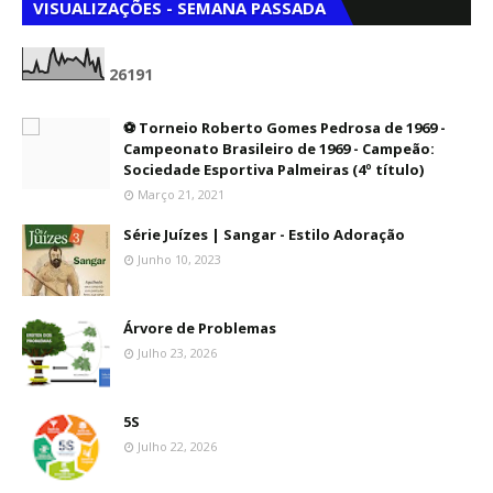
VISUALIZAÇÕES - SEMANA PASSADA
2
6
1
9
1
⚽ Torneio Roberto Gomes Pedrosa de 1969 -
Campeonato Brasileiro de 1969 - Campeão:
Sociedade Esportiva Palmeiras (4º título)
Março 21, 2021
Série Juízes | Sangar - Estilo Adoração
Junho 10, 2023
Árvore de Problemas
Julho 23, 2026
5S
Julho 22, 2026