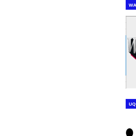
WA
,
,
UQ