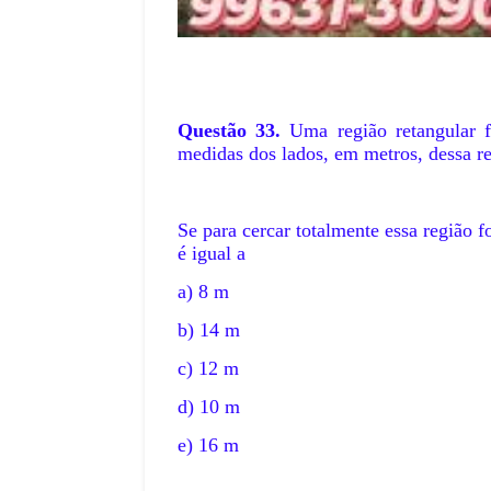
Questão 33.
Uma região retangular fo
medidas dos lados, em metros, dessa re
Se para cercar totalmente essa região 
é igual a
a) 8 m
b) 14 m
c) 12 m
d) 10 m
e) 16 m