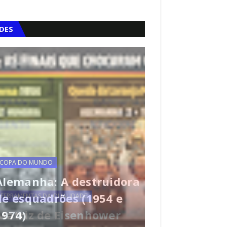
IDES
OPA DO MUNDO
lemanha: A destruidora
e esquadrões (1954 e
FERRAMENTAS DA QUALI
974)
Matriz SIPOC