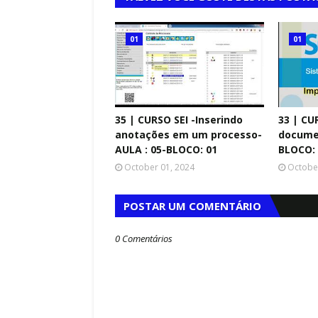
01
01
35 | CURSO SEI -Inserindo
33 | CU
anotações em um processo-
documen
AULA : 05-BLOCO: 01
BLOCO: 
October 01, 2024
Octobe
UNDO
POSTAR UM COMENTÁRIO
do Mundo de 1994:
09
0 Comentários
acampeonato
A Copa do Mundo d
iro nos Estados
O Torneio da Retr
Itália