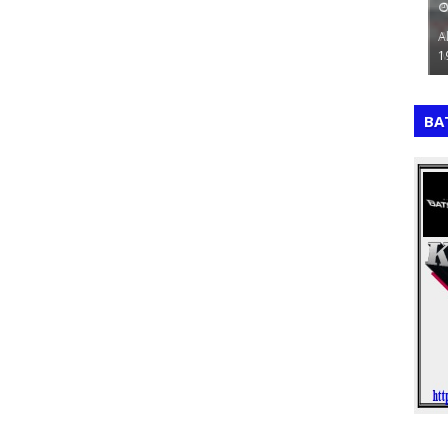
July 19, 2026
Ju
 da Retranca
A Matriz de Eisenhower (também conhecida como
Ale
I…
Matriz de Gestão do Tempo ou Matriz de U…
197
,
,
BA