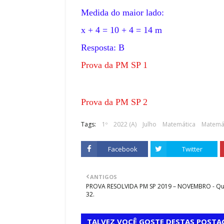
Medida do maior lado:
x + 4 = 10 + 4 = 14 m
Resposta: B
Prova da PM SP 1
Prova da PM SP 2
Tags:
1º
2022 (A)
Julho
Matemática
Matemát
Prova da PM SP 3
Facebook
Twitter
Prova da PM SP 4
ANTIGOS
PROVA RESOLVIDA PM SP 2019 – NOVEMBRO - Q
32.
TALVEZ VOCÊ GOSTE DESTAS POSTA