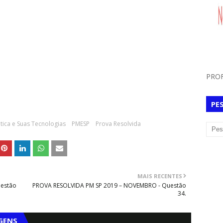
PROF
PE
ica e Suas Tecnologias
PMESP
Prova Resolvida
MAIS RECENTES
uestão
PROVA RESOLVIDA PM SP 2019 – NOVEMBRO - Questão
34.
GENS