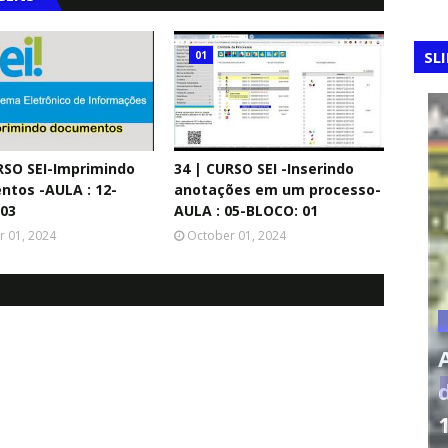
SL
01
RSO SEI-Imprimindo
34 | CURSO SEI -Inserindo
tos -AULA : 12-
anotações em um processo-
03
AULA : 05-BLOCO: 01
r 01, 2024
October 01, 2024
C
e 1990:
A
anca na
d
FERRAMENTAS DA QUALIDADE
Matriz de Eisenhower
1