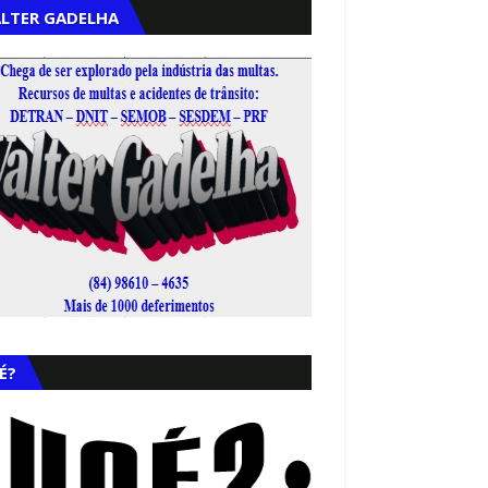
LTER GADELHA
,
É?