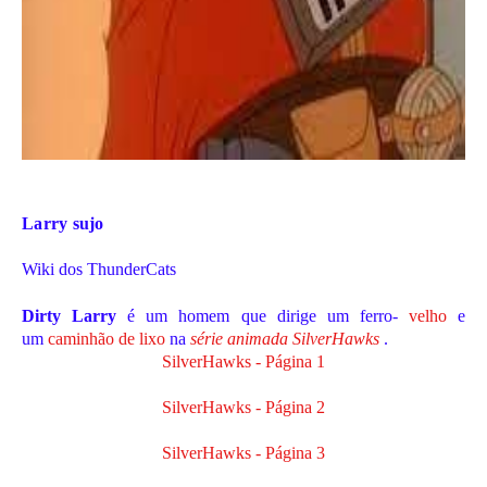
Larry sujo
Wiki dos ThunderCats
Dirty Larry
é um homem que dirige um ferro-
velho
e
um
caminhão de lixo
na
série animada SilverHawks
.
SilverHawks - Página 1
SilverHawks - Página 2
SilverHawks - Página
3