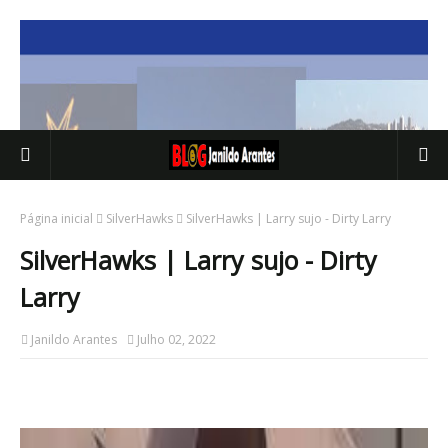
Página inicial
SilverHawks
SilverHawks | Larry sujo - Dirty Larry
SilverHawks | Larry sujo - Dirty
Larry
Janildo Arantes
Julho 02, 2022