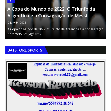
14
A Copa do Mundo de 2022: O Triunfo da
A
Argentina e a Consagração de Messi
F
July 14, 2026
A Copa do Mundo de 2022: O Triunfo da Argentina e a Consagração
A
de MessiA 22ª (vigésim…
v
,
,
BATSTORE SPORTS
,
,