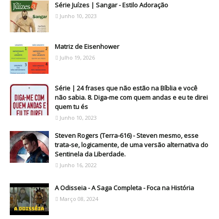
Série Juízes | Sangar - Estilo Adoração
Junho 10, 2023
Matriz de Eisenhower
Julho 19, 2026
Série | 24 frases que não estão na Bíblia e você
não sabia. 8. Diga-me com quem andas e eu te direi
quem tu és
Junho 10, 2023
Steven Rogers (Terra-616) - Steven mesmo, esse
trata-se, logicamente, de uma versão alternativa do
Sentinela da Liberdade.
Junho 16, 2022
A Odisseia - A Saga Completa - Foca na História
Março 08, 2024