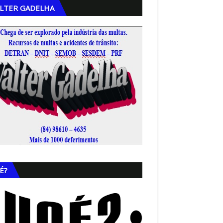
LTER GADELHA
,
É?