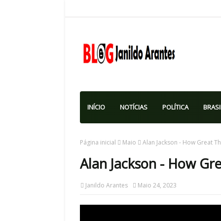
INÍCIO
NOTÍCIAS
POLÍTICA
BRASI
Página inicial
Maio
Alan Jackson - How Great Tho
Alan Jackson - How Grea
Janildo Arantes
Maio 24, 2023