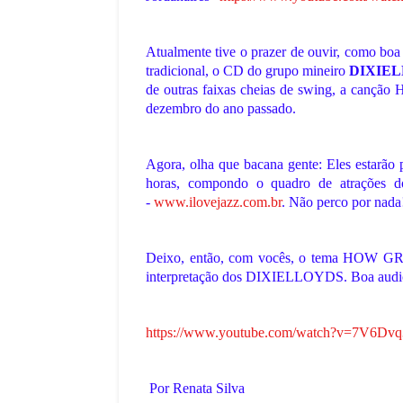
July 11, 2026
dência de 1972: O Mundialito
A Copa do Mundo de 2002: O Penta
o BrasilA Taça Independência,…
Brasileiro na ÁsiaA décima sétima ed
Atualmente tive o prazer de ouvir, como boa 
tradicional, o CD do grupo mineiro
DIXIE
,
de outras faixas cheias de swing, a cançã
dezembro do ano passado.
Agora, olha que bacana gente: Eles estarão 
horas, compondo o quadro de atraç
-
www.ilovejazz.com.br
. Não perco por nada
Deixo, então, com vocês, o tema HO
interpretação dos DIXIELLOYDS. Boa audiç
https://www.youtube.com/watch?v=7V6D
Por Renata Silva