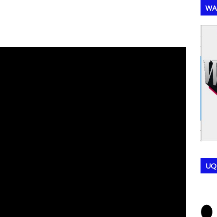
WA
,
,
UQ