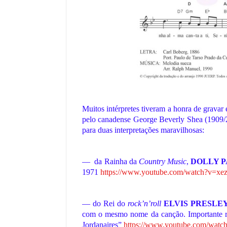
Muitos intérpretes tiveram a honra de gravar e
pelo canadense George Beverly Shea (1909/20
para duas interpretações maravilhosas:
— da Rainha da
Country Music
,
DOLLY P
COPA DO MUNDO
1971
https://www.youtube.com/watch?v=x
Independência de
A Copa do Mundo de
 Mundialito
O Pentacampeonat
— do Rei do
rock’n’roll
ELVIS PRESLEY 
ativo no Brasil
Brasileiro na Ásia
com o mesmo nome da canção. Importante res
Jordanaires”
https://www.youtube.com/w