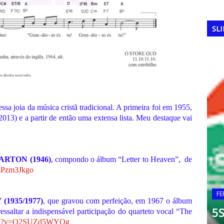
SL
ssa joia da música cristã tradicional. A primeira foi em 1955,
13) e a partir de então uma extensa lista. Meu destaque vai
ARTON (1946)
, compondo o álbum “Letter to Heaven”, de
ezPzm3Jkgo
 2002:
o
(1935/1977)
, que gravou com perfeição, em 1967 o álbum
B
saltar a indispensável participação do quarteto vocal “The
atch?v=Q2SUZd5WYQg