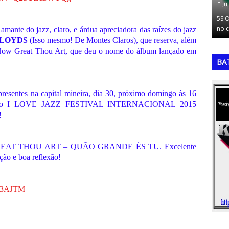
campeonato
Be
ição da…
es
amante do jazz, claro, e árdua apreciadora das raízes do jazz
LLOYDS
(Isso mesmo! De Montes Claros), que reserva, além
,
,
o How Great Thou Art, que deu o nome do álbum lançado em
BA
presentes na capital mineira, dia 30, próximo domingo às 16
ões do I LOVE JAZZ FESTIVAL INTERNACIONAL 2015
!
W GREAT THOU ART – QUÃO GRANDE ÉS TU. Excelente
ão e boa reflexão!
vq3AJTM