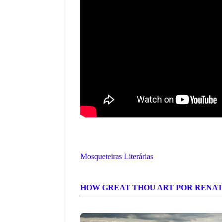
Mosqueteiras Literárias
HOW GREAT THOU ART POR RENAT