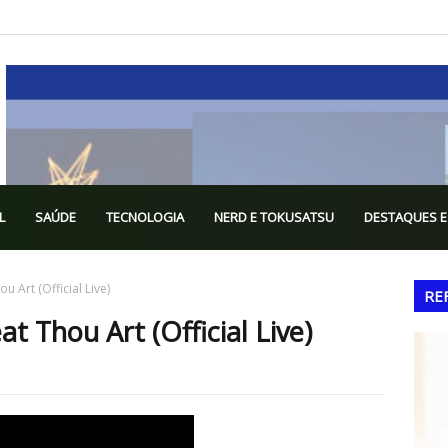
L
SAÚDE
TECNOLOGIA
NERD E TOKUSATSU
DESTAQUES E
u Art (Official Live)
RE
t Thou Art (Official Live)