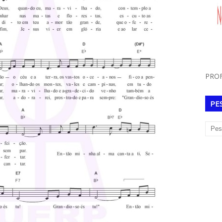
PROF
PE