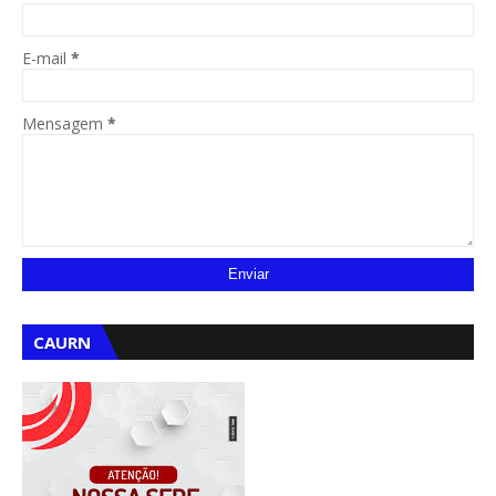
E-mail
*
Mensagem
*
CAURN