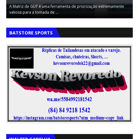
A Matriz de GUT é uma ferramenta de priorização extremamente
U
valiosa para a tomada de …
c
,
,
BATSTORE SPORTS
,
,