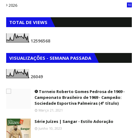
2026
10
5
TOTAL DE VIEWS
1
2
5
9
6
5
6
8
VISUALIZAÇÕES - SEMANA PASSADA
2
6
0
4
9
⚽ Torneio Roberto Gomes Pedrosa de 1969 -
Campeonato Brasileiro de 1969 - Campeão:
Sociedade Esportiva Palmeiras (4º título)
Março 21, 2021
Série Juízes | Sangar - Estilo Adoração
Junho 10, 2023