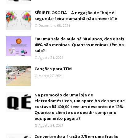
SÉRIE FILOSOFIA | A negação de “hoje é
segunda-feira e amanhã não choverá” é
Dezembro 08, 2021
Em uma sala de aula há 30 alunos, dos quais
40% são meninas. Quantas meninas têm na
sala?
Agosto 21, 2021
Canções para TFM
Março 27, 2021
Na promoção de uma loja de
eletrodomésticos, um aparelho de som que
custava R$ 400,00 teve um desconto de 12%.
Quanto o cliente que decidir comprar o
equipamento pagará?
Agosto 21, 2021
Convertendo a fração 2/5 em uma fração