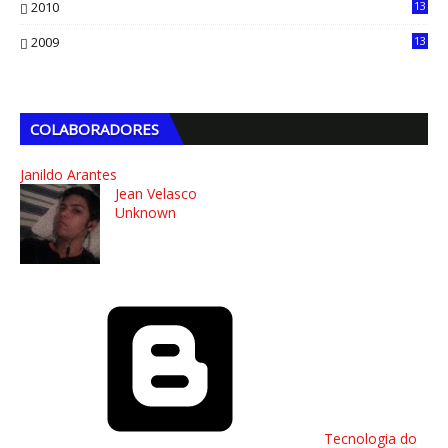
2010
13
4
2009
13
1
COLABORADORES
Janildo Arantes
Jean Velasco
Unknown
Tecnologia do