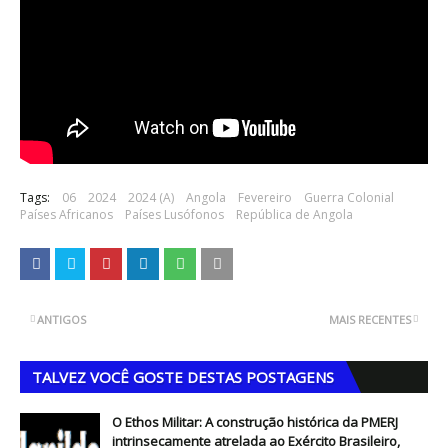
Tags:
06
2024
2024 (A)
Angola
Fevereiro
Guerra Colonial
Países Africanos
Países Lusófonos
República de Angola
ANTIGOS
MAIS RECENTES
TALVEZ VOCÊ GOSTE DESTAS POSTAGENS
O Ethos Militar: A construção histórica da PMERJ
intrinsecamente atrelada ao Exército Brasileiro,