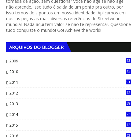
tomada de ação, sem questionar você não age se não age
não aprende, isso tudo é saida de um ponto pra outro, por
isso temos dois pontos em nossa identidade. Aplicamos em
nossas peças as mais diversas referências do Streetwear
mundial. Nada aqui tem valor se não te representar. Questione
tudo conquiste o mundo! Go! Achieve the world!
ARQUIVOS DO BLOGGER
2009
13
1
2010
13
4
2011
91
2012
12
5
2013
38
6
2014
23
13
2015
12
7
2016
72