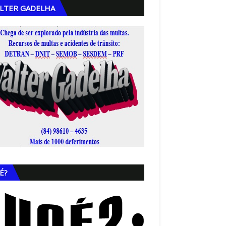
LTER GADELHA
,
É?