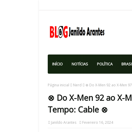
INÍCIO
NOTÍCIAS
POLÍTICA
BRASI
Página inicial
Nerd
⊗ Do X-Men 92 ao X-Men 97
⊗ Do X-Men 92 ao X-Me
Tempo: Cable ⊗
Janildo Arantes
Fevereiro 16, 2024