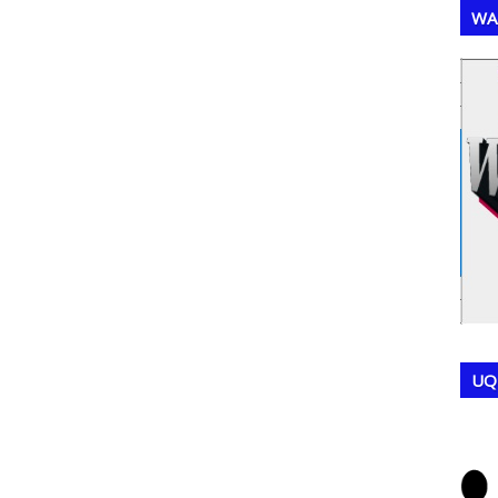
WA
,
,
UQ