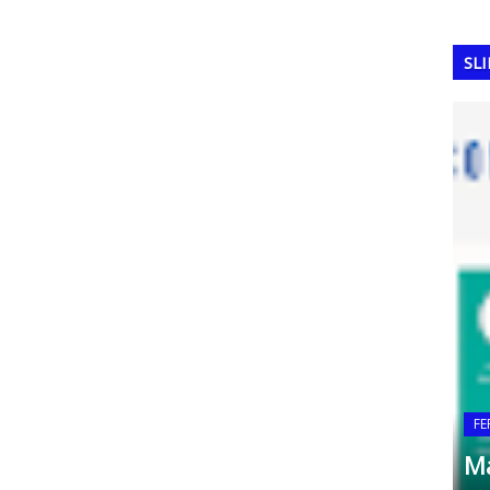
SL
COPA DO MUNDO
Alemanha: A destruidora de
FE
er
esquadrões (1954 e 1974)
Ma