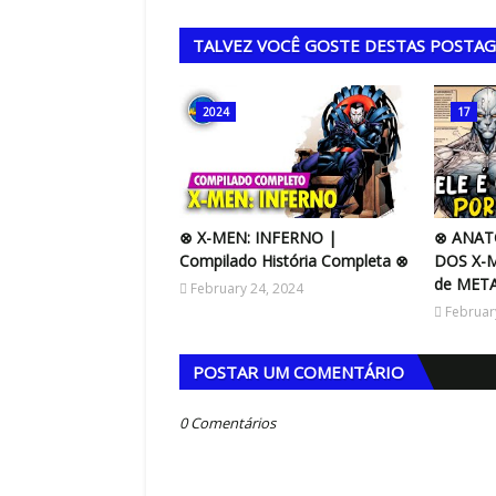
TALVEZ VOCÊ GOSTE DESTAS POSTA
2024
17
⊗ X-MEN: INFERNO |
⊗ ANAT
Compilado História Completa ⊗
DOS X-M
de MET
February 24, 2024
Februar
POSTAR UM COMENTÁRIO
0 Comentários