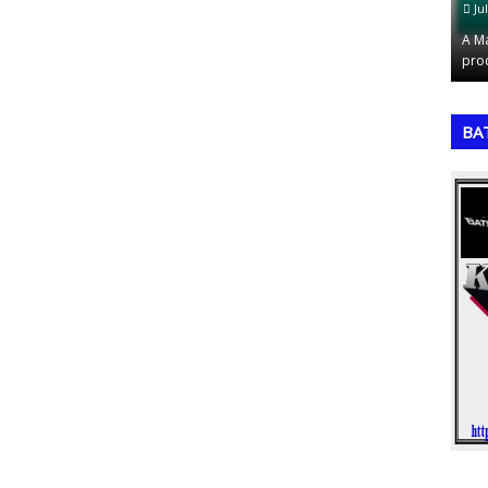
July 18, 2026
Ju
hecida como
Alemanha: A destruidora de esquadrões (1954 e
A M
z de U…
1974)Poucas seleções na história da Copa…
pro
,
,
BA