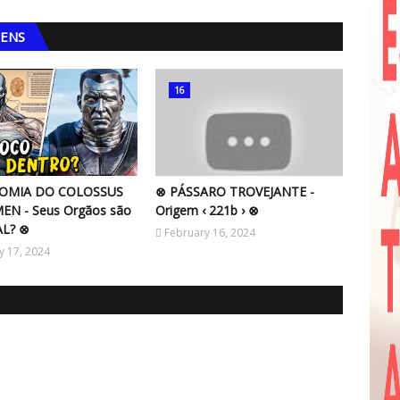
GENS
16
OMIA DO COLOSSUS
⊗ PÁSSARO TROVEJANTE -
EN - Seus Orgãos são
Origem ‹ 221b › ⊗
AL? ⊗
February 16, 2024
y 17, 2024