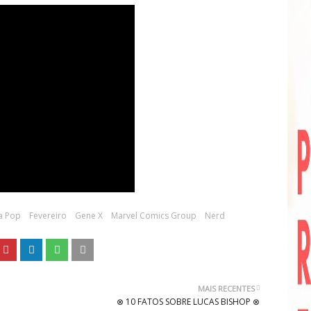
a Pop
Fevereiro
Gene X
Marvel Comics Group
Nerd
MAIS RECENTES
⊗ 10 FATOS SOBRE LUCAS BISHOP ⊗