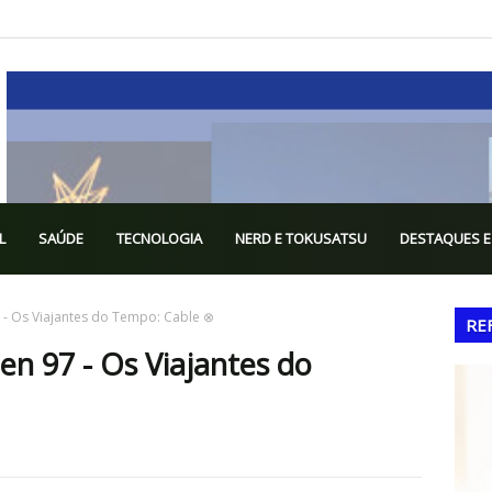
L
SAÚDE
TECNOLOGIA
NERD E TOKUSATSU
DESTAQUES E
 - Os Viajantes do Tempo: Cable ⊗
RE
n 97 - Os Viajantes do