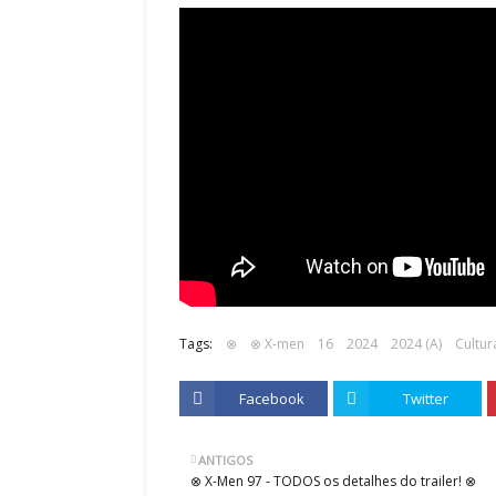
Tags:
⊗
⊗ X-men
16
2024
2024 (A)
Cultur
Facebook
Twitter
ANTIGOS
⊗ X-Men 97 - TODOS os detalhes do trailer! ⊗