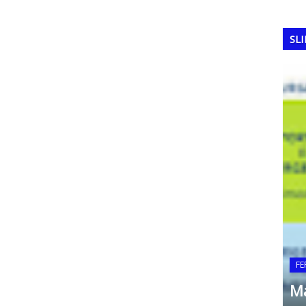
SL
COPA DO MUNDO
Copa do Mundo com 64
seleções históricas que
FE
nunca foram campeãs
Ma