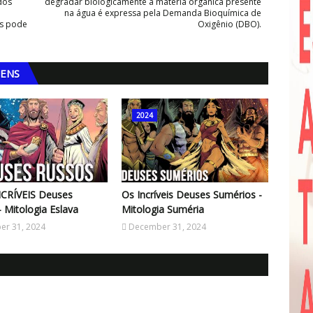
dos
degradar biologicamente a matéria orgânica presente
na água é expressa pela Demanda Bioquímica de
as pode
Oxigênio (DBO).
GENS
2024
NCRÍVEIS Deuses
Os Incríveis Deuses Sumérios -
- Mitologia Eslava
Mitologia Suméria
r 31, 2024
December 31, 2024