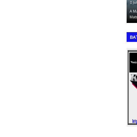
July 19, 2026
Ju
 priorização
Uma Copa do Mundo com 64 seleções históricas
A M
 de …
que nunca foram campeãs seria um torneio …
Mat
,
,
BA