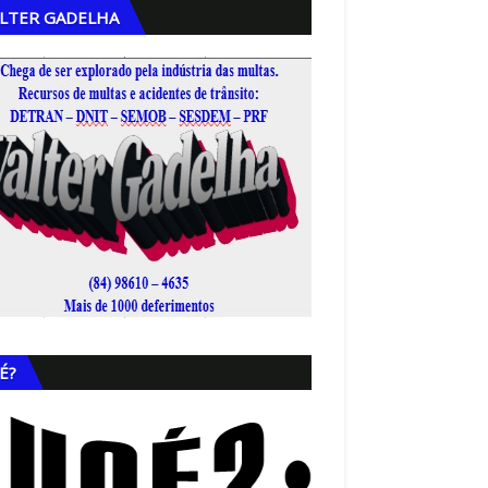
LTER GADELHA
,
É?