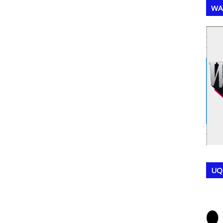
WA
,
,
UQ