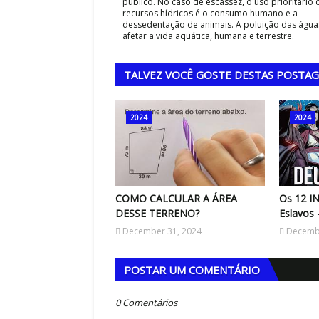
público. No caso de escassez, o uso prioritário 
recursos hídricos é o consumo humano e a
dessedentação de animais. A poluição das águ
afetar a vida aquática, humana e terrestre.
TALVEZ VOCÊ GOSTE DESTAS POSTA
2024
2024
COMO CALCULAR A ÁREA
Os 12 I
DESSE TERRENO?
Eslavos 
December 31, 2024
Decembe
POSTAR UM COMENTÁRIO
0 Comentários