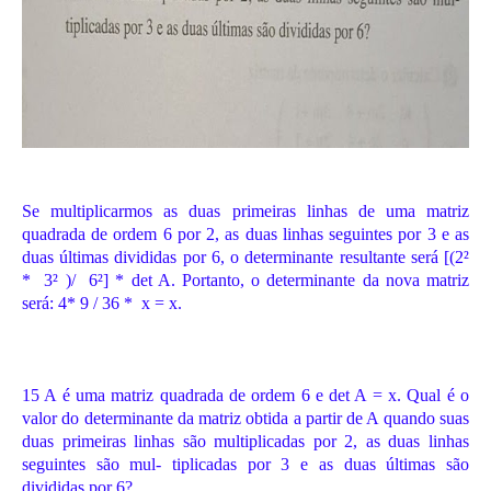
Se multiplicarmos as duas primeiras linhas de uma matriz
quadrada de ordem 6 por 2, as duas linhas seguintes por 3 e as
duas últimas divididas por 6, o determinante resultante será [(2²
* 3² )/ 6²] * det A. Portanto, o determinante da nova matriz
será: 4* 9 / 36 * x = x.
15 A é uma matriz quadrada de ordem 6 e det A = x. Qual é o
valor do determinante da matriz obtida a partir de A quando suas
duas primeiras linhas são multiplicadas por 2, as duas linhas
seguintes são mul- tiplicadas por 3 e as duas últimas são
divididas por 6?