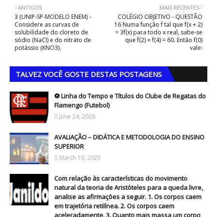
ANTIGOS
MAIS RECENTES
3 (UNIP-SP-MODELO ENEM) -
COLÉGIO OBJETIVO - QUESTÃO
Considere as curvas de
16 Numa função f tal que f(x + 2)
solubilidade do cloreto de
= 3f(x) para todo x real, sabe-se
sódio (NaCl) e do nitrato de
que f(2) + f(4) = 60. Então f(0)
potássio (KNO3).
vale:
TALVEZ VOCÊ GOSTE DESTAS POSTAGENS
⚽ Linha do Tempo e Títulos do Clube de Regatas do
Flamengo (Futebol)
June 24, 2026
AVALIAÇÃO – DIDÁTICA E METODOLOGIA DO ENSINO
SUPERIOR
March 10, 2025
Com relação às características do movimento
natural da teoria de Aristóteles para a queda livre,
analise as afirmações a seguir. 1. Os corpos caem
em trajetória retilínea. 2. Os corpos caem
aceleradamente. 3. Quanto mais massa um corpo