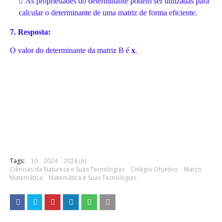
As propriedades do determinante podem ser utilizadas para
calcular o determinante de uma matriz de forma eficiente.
7. Resposta:
O valor do determinante da matriz B é
x
.
Tags:
10
2024
2024 (A)
Ciências da Natureza e Suas Tecnologias
Colégio Objetivo
Março
Matemática
Matemática e Suas Tecnologias