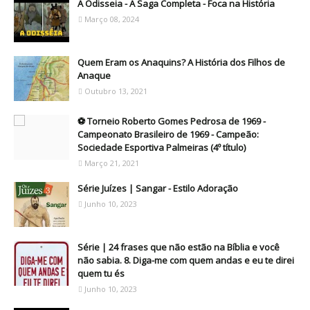
A Odisseia - A Saga Completa - Foca na História
Março 08, 2024
Quem Eram os Anaquins? A História dos Filhos de
Anaque
Outubro 13, 2021
⚽ Torneio Roberto Gomes Pedrosa de 1969 -
Campeonato Brasileiro de 1969 - Campeão:
Sociedade Esportiva Palmeiras (4º título)
Março 21, 2021
Série Juízes | Sangar - Estilo Adoração
Junho 10, 2023
Série | 24 frases que não estão na Bíblia e você
não sabia. 8. Diga-me com quem andas e eu te direi
quem tu és
Junho 10, 2023