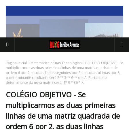
Página inicial
Matemática e Suas Tecnologias
COLÉGIO OBJETIVO - Se
multiplicarmos as duas primeiras linhas de uma matriz quadrada de
ordem 6 por 2, as duas linhas seguintes por 3 e as duas últimas por 6,
o determinante resultante será 2² * 3² * 6² * det A. Portanto, o
determinante da nova matriz será: 4* 9 * 36 * x.
COLÉGIO OBJETIVO - Se
multiplicarmos as duas primeiras
linhas de uma matriz quadrada de
ordem 6 por 2, as duas linhas