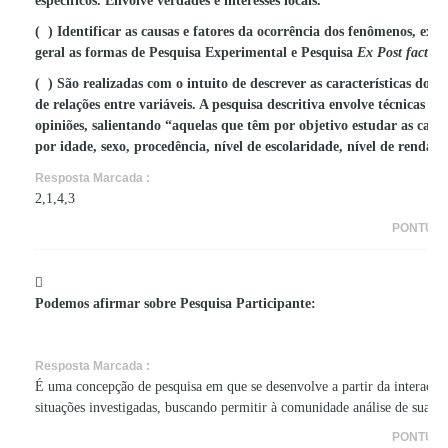
específicos. Envolve verdades e interesses locais.
( ) Identificar as causas e fatores da ocorrência dos fenômenos, exp
geral as formas de Pesquisa Experimental e Pesquisa
Ex Post facto.
( ) São realizadas com o intuito de descrever as características do
de relações entre variáveis. A pesquisa descritiva envolve técnicas 
opiniões, salientando “aquelas que têm por objetivo estudar as carac
por idade, sexo, procedência, nível de escolaridade, nível de renda, e
Resposta Marcada :
2,1,4,3
PONTUA
Podemos afirmar sobre Pesquisa Participante:
Resposta Marcada :
É uma concepção de pesquisa em que se desenvolve a partir da interação
situações investigadas, buscando permitir à comunidade análise de sua re
PONTUA