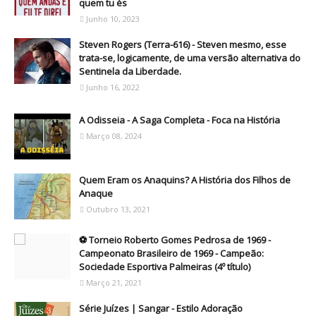
quem tu és
Junho 10, 2023
Steven Rogers (Terra-616) - Steven mesmo, esse
trata-se, logicamente, de uma versão alternativa do
Sentinela da Liberdade.
Junho 16, 2022
A Odisseia - A Saga Completa - Foca na História
Março 08, 2024
Quem Eram os Anaquins? A História dos Filhos de
Anaque
Outubro 13, 2021
⚽ Torneio Roberto Gomes Pedrosa de 1969 -
Campeonato Brasileiro de 1969 - Campeão:
Sociedade Esportiva Palmeiras (4º título)
Março 21, 2021
Série Juízes | Sangar - Estilo Adoração