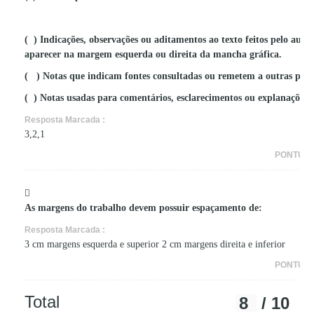
( ) Indicações, observações ou aditamentos ao texto feitos pelo aut
aparecer na margem esquerda ou direita da mancha gráfica.
( ) Notas que indicam fontes consultadas ou remetem a outras part
( ) Notas usadas para comentários, esclarecimentos ou explanações, 
Resposta Marcada :
3,2,1
PONTUA
As margens do trabalho devem possuir espaçamento de:
Resposta Marcada :
3 cm margens esquerda e superior 2 cm margens direita e inferior
PONTUA
Total
8
/ 10