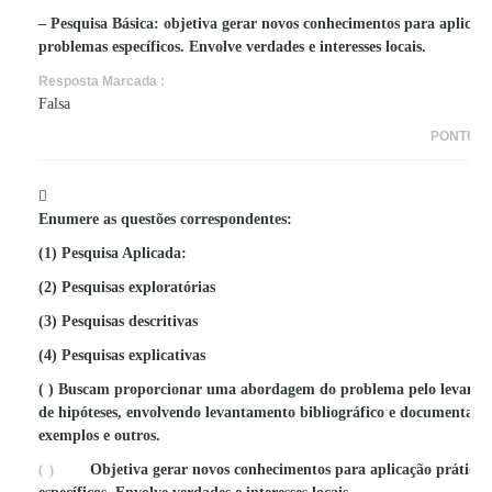
– Pesquisa Básica: objetiva gerar novos conhecimentos para aplicação
problemas específicos. Envolve verdades e interesses locais.
Resposta Marcada :
Falsa
PONTUA
Enumere as questões correspondentes:
(1) Pesquisa Aplicada:
(2) Pesquisas exploratórias
(3) Pesquisas descritivas
(4) Pesquisas explicativas
( ) Buscam proporcionar uma abordagem do problema pelo levantam
de hipóteses, envolvendo levantamento bibliográfico e documental, e
exemplos e outros.
Objetiva gerar novos conhecimentos para aplicação prática, 
( )