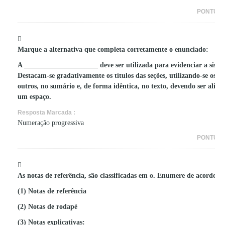
PONTUA
Marque a alternativa que completa corretamente o enunciado:
A _____________________ deve ser utilizada para evidenciar a siste
Destacam-se gradativamente os títulos das seções, utilizando-se os re
outros, no sumário e, de forma idêntica, no texto, devendo ser ali
um espaço.
Resposta Marcada :
Numeração progressiva
PONTUA
As notas de referência, são classificadas em o. Enumere de acordo c
(1) Notas de referência
(2) Notas de rodapé
(3) Notas explicativas: