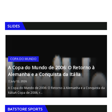
SLIDES
A Taça Independência de 1972: O
A
Mundialito comemorativo no Brasil
P
July 12, 2026
da
A Taça Independência de 1972: O Mundialito comemorativo no
A
BrasilA Taça Independência,…
d
,
,
BATSTORE SPORTS