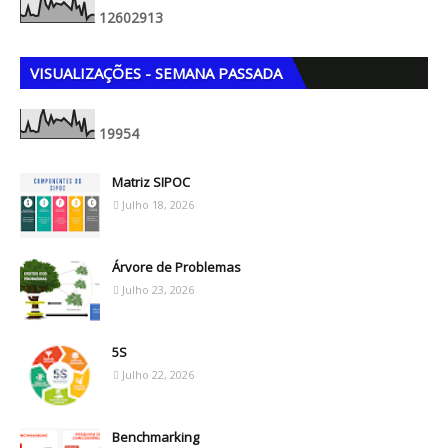
1
2
6
0
2
9
1
3
VISUALIZAÇÕES - SEMANA PASSADA
1
9
9
5
4
Matriz SIPOC
Julho 18, 2026
Árvore de Problemas
Julho 23, 2026
5S
Julho 22, 2026
Benchmarking