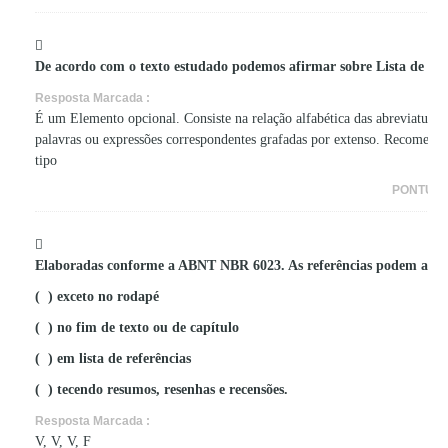
De acordo com o texto estudado podemos afirmar sobre Lista de abre
Resposta Marcada :
É um Elemento opcional. Consiste na relação alfabética das abreviaturas e
palavras ou expressões correspondentes grafadas por extenso. Recomenda-
tipo
PONTUA
Elaboradas conforme a ABNT NBR 6023. As referências podem apar
( ) exceto no rodapé
( ) no fim de texto ou de capítulo
( ) em lista de referências
( ) tecendo resumos, resenhas e recensões.
Resposta Marcada :
V, V, V, F