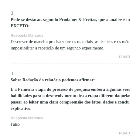
Pode-se destacar, segundo Prodanov & Freitas, que a análise e inter
EXCETO:
Resposta Marcada :
Descrever de maneira precisa sobre os materiais, as técnicas e os método
impossibilitar a repetição de um segundo experimento.
PONTUA
Sobre Redação do relatório podemos afirmar:
É a Primeira etapa do processo de pesquisa embora algumas vezes de
habilidades para o desenvolvimento desta etapa diferem daquelas req
passar ao leitor uma clara compreensão dos fatos, dados e conclusõ
explicativo.
Resposta Marcada :
Falso
PONTUA