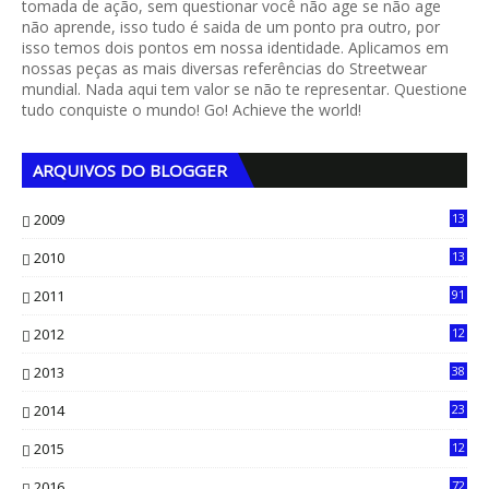
tomada de ação, sem questionar você não age se não age
não aprende, isso tudo é saida de um ponto pra outro, por
isso temos dois pontos em nossa identidade. Aplicamos em
nossas peças as mais diversas referências do Streetwear
mundial. Nada aqui tem valor se não te representar. Questione
tudo conquiste o mundo! Go! Achieve the world!
ARQUIVOS DO BLOGGER
2009
13
1
2010
13
4
2011
91
2012
12
5
2013
38
6
2014
23
13
2015
12
7
2016
72