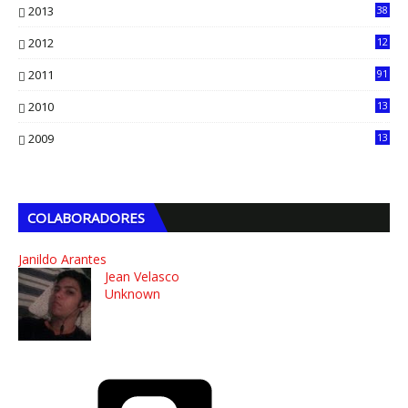
2013
38
6
2012
12
5
2011
91
2010
13
4
2009
13
1
COLABORADORES
Janildo Arantes
Jean Velasco
Unknown