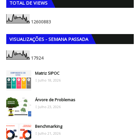
TOTAL DE VIEWS
1
2
6
0
0
8
8
3
VISUALIZAÇÕES - SEMANA PASSADA
1
7
9
2
4
Matriz SIPOC
Julho 18, 2026
Árvore de Problemas
Julho 23, 2026
Benchmarking
Julho 21, 2026