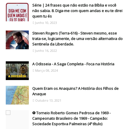
Série | 24 frases que não estão na Bíblia e você
não sabia. 8. Diga-me com quem andas e eu te direi
quem tu és
Junho 10, 2023
Steven Rogers (Terra-616) - Steven mesmo, esse
trata-se, logicamente, de uma versão alternativa do
Sentinela da Liberdade.
Junho 16, 2022
A Odisseia - A Saga Completa - Foca na História
Março 08, 2024
Quem Eram os Anaquins? A História dos Filhos de
Anaque
Outubro 13, 2021
⚽ Torneio Roberto Gomes Pedrosa de 1969 -
Campeonato Brasileiro de 1969 - Campeão:
Sociedade Esportiva Palmeiras (4º título)