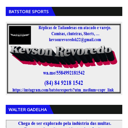
,
,
,
BATSTORE SPORTS
,
,
,
WALTER GADELHA