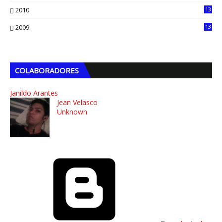
2010
13
4
2009
13
1
COLABORADORES
Janildo Arantes
Jean Velasco
Unknown