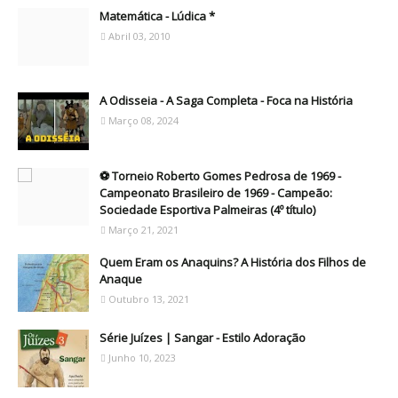
Matemática - Lúdica *
Abril 03, 2010
A Odisseia - A Saga Completa - Foca na História
Março 08, 2024
⚽ Torneio Roberto Gomes Pedrosa de 1969 -
Campeonato Brasileiro de 1969 - Campeão:
Sociedade Esportiva Palmeiras (4º título)
Março 21, 2021
Quem Eram os Anaquins? A História dos Filhos de
Anaque
Outubro 13, 2021
Série Juízes | Sangar - Estilo Adoração
Junho 10, 2023