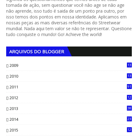
tomada de ação, sem questionar você não age se não age
não aprende, isso tudo é saida de um ponto pra outro, por
isso temos dois pontos em nossa identidade. Aplicamos em
nossas peças as mais diversas referências do Streetwear
mundial. Nada aqui tem valor se não te representar. Questione
tudo conquiste o mundo! Go! Achieve the world!
ARQUIVOS DO BLOGGER
2009
13
1
2010
13
4
2011
91
2012
12
5
2013
38
6
2014
23
13
2015
12
7