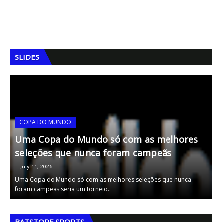
SLIDES
COPA DO MUNDO
A
Uma Copa do Mundo só com as melhores
T
seleções que nunca foram campeãs
July 11, 2026
Uma Copa do Mundo só com as melhores seleções que nunca
A
foram campeãs seria um torneio…
E
,
,
BATSTORE SPORTS