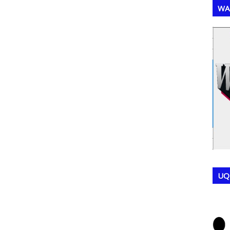
WA
,
,
UQ