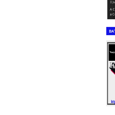
July 17, 2026
Ju
Total e a
A Matriz SWOT (ou FOFA, em português) é uma das
A C
edição da…
ferramentas mais fundamentais para o p…
a C
,
,
BA