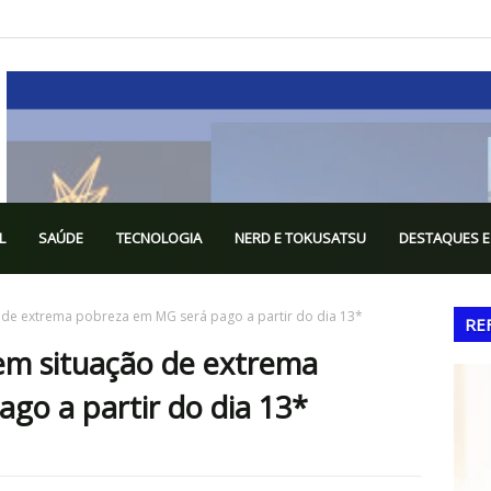
L
SAÚDE
TECNOLOGIA
NERD E TOKUSATSU
DESTAQUES E
 de extrema pobreza em MG será pago a partir do dia 13*
RE
 em situação de extrema
go a partir do dia 13*