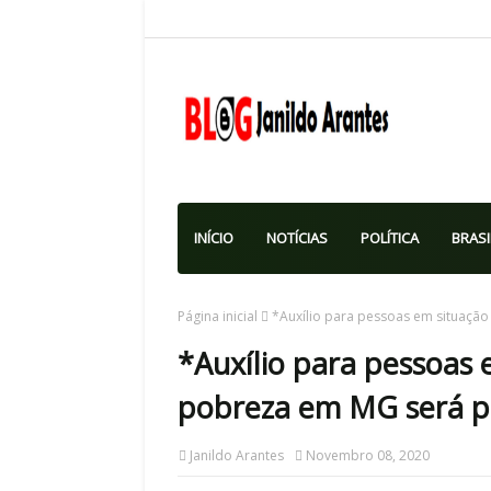
INÍCIO
NOTÍCIAS
POLÍTICA
BRASI
Página inicial
*Auxílio para pessoas em situação
*Auxílio para pessoas
pobreza em MG será pa
Janildo Arantes
Novembro 08, 2020