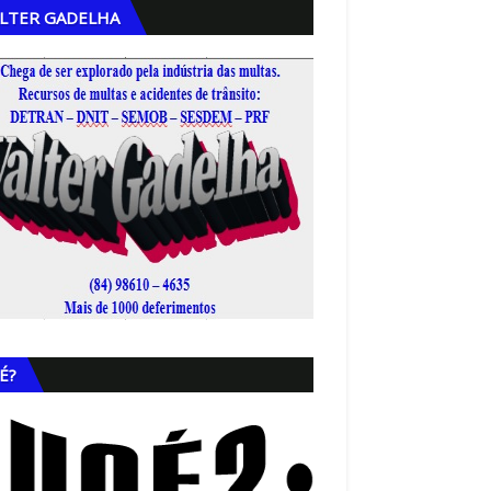
LTER GADELHA
,
É?