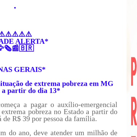
.
⚠️⚠️⚠️⚠️⚠️
ADE ALERTA*
🗞️📰🇧🇷
NAS GERAIS*
 situação de extrema pobreza em MG
 a partir do dia 13*
meça a pagar o auxílio-emergencial
 extrema pobreza no Estado a partir do
á de R$ 39 por pessoa da família.
fim do ano, deve atender um milhão de