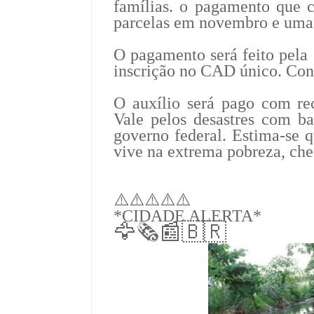
famílias. o pagamento que 
parcelas em novembro e uma
O pagamento será feito pela
inscrição no CAD único. Conf
O auxílio será pago com re
Vale pelos desastres com b
governo federal. Estima-se
vive na extrema pobreza, che
⚠️⚠️⚠️⚠️⚠️
*CIDADE ALERTA*
🦅🗞️📰🇧🇷