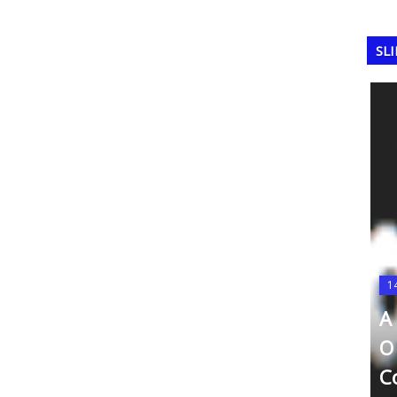
SL
14
 1974:
A 
FERRAMENTAS DA QUALIDADE
Matriz SWOT (ou FOFA, em
O 
emanha
português)
Co