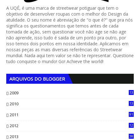
A UQÉ, é uma marca de streetwear potiguar que tem o
objetivo de desenvolver roupas com o melhor do Design da
atulidade. O seu nome é abreviação de "o que é?" que pra nós
significa os questionamentos que temos antes de cada
tomada de ação, sem questionar você não age se não age
não aprende, isso tudo é saida de um ponto pra outro, por
isso temos dois pontos em nossa identidade. Aplicamos em
nossas peças as mais diversas referências do Streetwear
mundial. Nada aqui tem valor se não te representar. Questione
tudo conquiste o mundo! Go! Achieve the world!
ARQUIVOS DO BLOGGER
2009
13
1
2010
13
4
2011
91
2012
12
5
2013
38