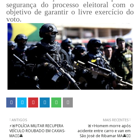
segurança do processo eleitoral com o
objetivo de garantir o livre exercício do
voto.
ANTIGOS
MAIS RECENTES
⚡🚨POLÍCIA MILITAR RECUPERA
🚨⚡Homem morre após
VEÍCULO ROUBADO EM CAXIAS-
acidente entre carro e van em
MA👨‍✈️🚔
São José de Ribamar MA🚔👨‍✈️