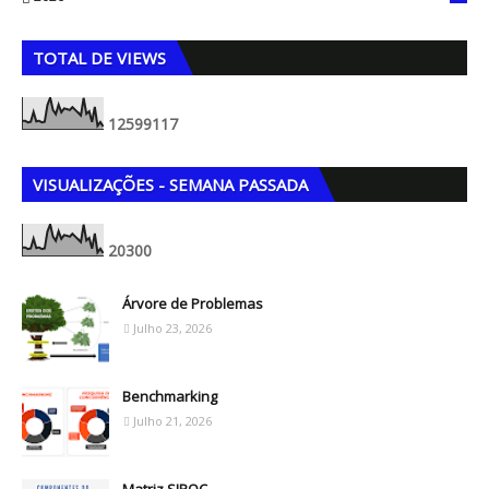
5
TOTAL DE VIEWS
1
2
5
9
9
1
1
7
VISUALIZAÇÕES - SEMANA PASSADA
2
0
3
0
0
Árvore de Problemas
Julho 23, 2026
Benchmarking
Julho 21, 2026
Matriz SIPOC