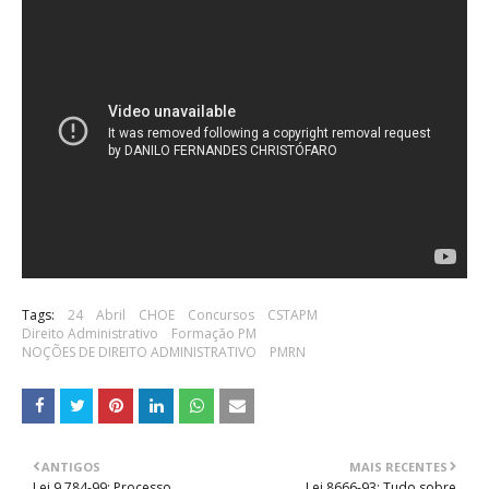
Tags:
24
Abril
CHOE
Concursos
CSTAPM
Direito Administrativo
Formação PM
NOÇÕES DE DIREITO ADMINISTRATIVO
PMRN
ANTIGOS
MAIS RECENTES
Lei 9.784-99: Processo
Lei 8666-93: Tudo sobre