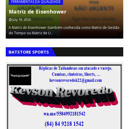
FERRAMENTAS DA QUALIDADE
A
Matriz de Eisenhower
(
July 19, 2026
m
A Matriz de Eisenhower (também conhecida como Matriz de Gestão
A
do Tempo ou Matriz de U…
s
,
,
BATSTORE SPORTS
,
,