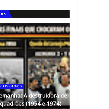
IDES
OPA DO MUNDO
emanha: A destruidora de
FERRAMENTAS DA QUALI
quadrões (1954 e 1974)
Matriz SIPOC