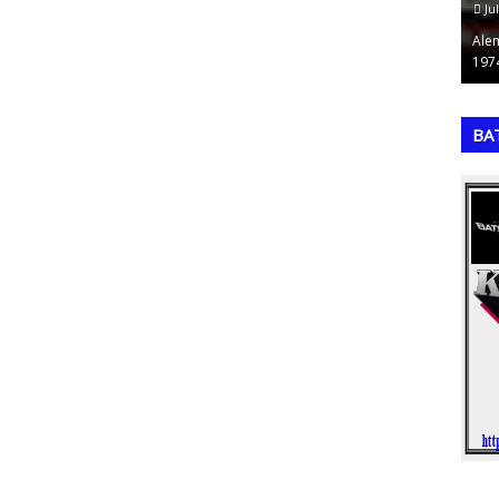
July 19, 2026
Ju
históricas
A Matriz de Eisenhower (também conhecida como
Ale
orneio …
Matriz de Gestão do Tempo ou Matriz de U…
197
,
,
BA