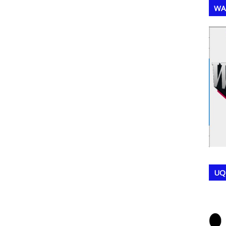
WA
,
,
UQ