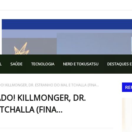
L
SAÚDE
TECNOLOGIA
NERD E TOKUSATSU
DESTAQUES E
DO! KILLMONGER, DR. ESTRANHO DO MAL E TCHALLA (FINA...
RE
CADO! KILLMONGER, DR.
CHALLA (FINA...