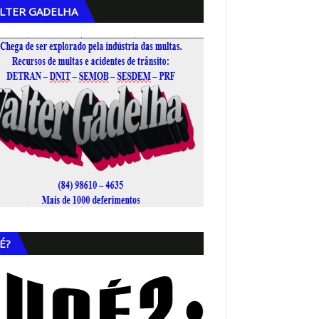
LTER GADELHA
,
É?