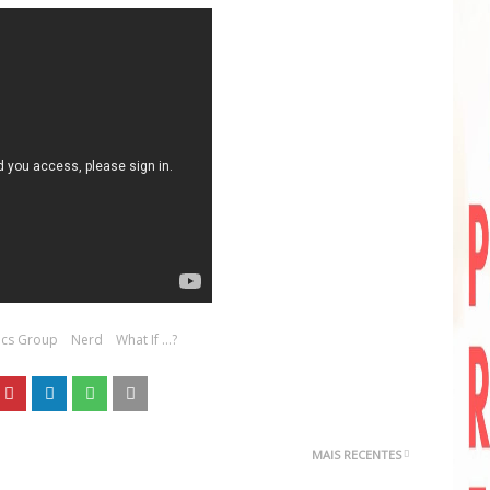
ics Group
Nerd
What If ...?
MAIS RECENTES