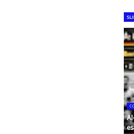
SL
 64
C
que
Al
FERRAMENTAS DA QUALIDADE
ãs
Matriz de Eisenhower
es