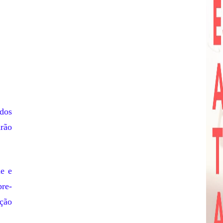
dos
rão
de e
re-
ção