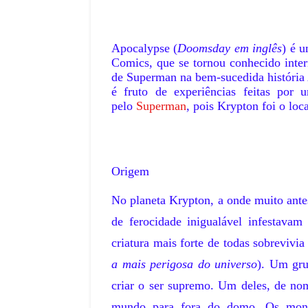
Apocalypse (
Doomsday em inglês
) é u
Comics, que se tornou conhecido inter
de Superman na bem-sucedida história
é fruto de experiências feitas por 
pelo
Superman
, pois Krypton foi o loc
Origem
No planeta Krypton, a onde muito ant
de ferocidade inigualável infestava
criatura mais forte de todas sobrevivia 
a mais perigosa do universo
). Um gru
criar o ser supremo. Um deles, de nom
mundo para fora do domo. Os monst