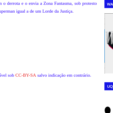
 o derrota e o envia a
Zona Fantasma
, sob protesto
WA
uperman igual a de um Lorde da Justiça.
,
,
ível sob
CC-BY-SA
salvo indicação em contrário.
UQ