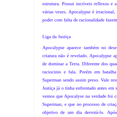
July 12, 2026
estrutura. Possui incríveis reflexos 
do de 1958: O Mundo se Curva ao
A Taça Independência de 1972: O Mun
várias vezes. Apocalypse é irracional
a edição da Copa do Mundo, …
comemorativo no BrasilA Taça Indep
poder com falta de racionalidade fazem
,
Liga da Justiça
Apocalypse aparece também no dese
criatura não é revelado. Apocalypse a
de dominar a Terra. Diferente dos qua
raciocinio e fala. Porém em batal
Superman sendo assim preso. Vale ress
Justiça já o tinha enfrentado antes e
vemos que Apocalyse na verdade foi c
Superman, e que no processo de cria
objetivo de um dia derrotá-lo. Após