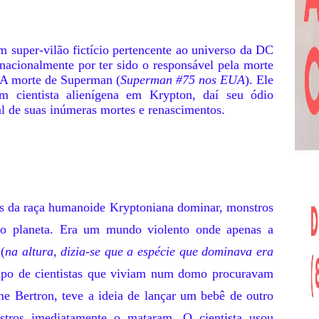
m super-vilão fictício pertencente ao universo da DC
nacionalmente por ter sido o responsável pela morte
 A morte de Superman (
Superman #75 nos EUA
). Ele
um cientista alienígena em Krypton, daí seu ódio
al de suas inúmeras mortes e renascimentos.
es da raça humanoide Kryptoniana dominar, monstros
m o planeta. Era um mundo violento onde apenas a
(
na altura, dizia-se que a espécie que dominava era
po de cientistas que viviam num domo procuravam
e Bertron, teve a ideia de lançar um bebê de outro
ros imediatamente o mataram. O cientista usou