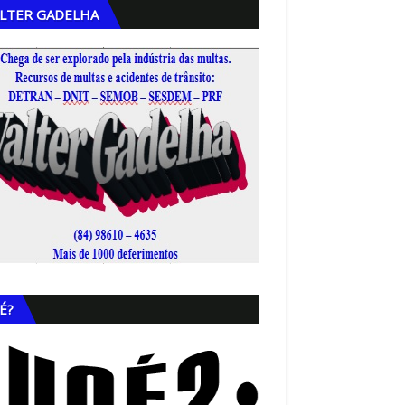
LTER GADELHA
,
É?