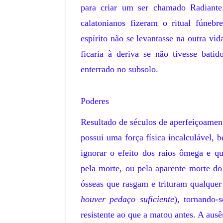
para criar um ser chamado Radiante
calatonianos fizeram o ritual fúneb
espírito não se levantasse na outra vi
ficaria à deriva se não tivesse bati
enterrado no subsolo.
Poderes
Resultado de séculos de aperfeiçoamen
possui uma força física incalculável, 
ignorar o efeito dos raios ômega e 
UNDO
pela morte, ou pela aparente morte d
do Mundo de 1958:
A Taça Independênc
ósseas que rasgam e trituram qualquer 
 se Curva ao Rei
1972: O Mundialito
houver pedaço suficiente
), tornando-
comemorativo no Br
resistente ao que a matou antes. A aus