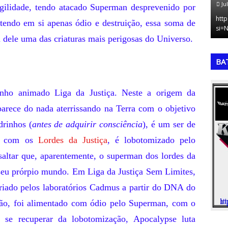
July 11, 2026
Ju
e agilidade, tendo atacado Superman desprevenido por
dialito
A Copa do Mundo de 2002: O Pentacampeonato
http
, tendo em si apenas ódio e destruição, essa soma de
endência,…
Brasileiro na ÁsiaA décima sétima edição da…
si=
 dele uma das criaturas mais perigosas do Universo.
,
,
BA
nho animado Liga da Justiça. Neste a origem da
parece do nada aterrissando na Terra com o objetivo
drinhos (
antes de adquirir consciência
), é um ser de
ha com os
Lordes da Justiça
, é lobotomizado pelo
altar que, aparentemente, o superman dos lordes da
m seu prórpio mundo. Em Liga da Justiça Sem Limites,
riado pelos laboratórios Cadmus a partir do DNA do
ção, foi alimentado com ódio pelo Superman, com o
 se recuperar da lobotomização, Apocalypse luta