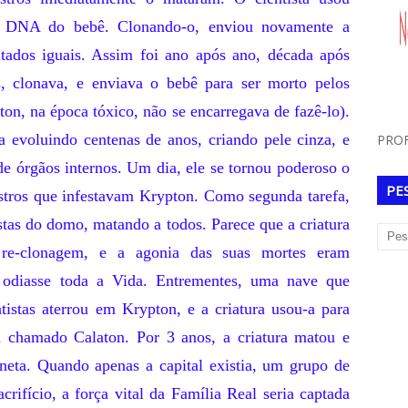
de DNA do bebê. Clonando-o, enviou novamente a
tados iguais. Assim foi ano após ano, década após
os, clonava, e enviava o bebê para ser morto pelos
on, na época tóxico, não se encarregava de fazê-lo).
a evoluindo centenas de anos, criando pele cinza, e
PROF
de órgãos internos. Um dia, ele se tornou poderoso o
PE
stros que infestavam Krypton. Como segunda tarefa,
istas do domo, matando a todos. Parece que a criatura
re-clonagem, e a agonia das suas mortes eram
 odiasse toda a Vida. Entrementes, uma nave que
tistas aterrou em Krypton, e a criatura usou-a para
a chamado Calaton. Por 3 anos, a criatura matou e
neta. Quando apenas a capital existia, um grupo de
rifício, a força vital da Família Real seria captada