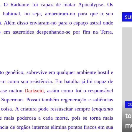
. O Radiante foi capaz de matar Apocalypse. Os
re habitual, ou seja, amarraram-no para que o seu
SL
da. Além disso enviaram-no para o espaço astral onde
do em asteroides despenhando-se por fim na Terra,
to genético, sobrevive em qualquer ambiente hostil e
bem como sua resistência. Em batalha já foi capaz de
quase matou
Darkseid
, assim como foi o responsável
COPA DO MUNDO
o Superman. Possui também regeneração e saliências
ia de
A Copa do Mundo de 2002:
C
coisa. A criatura pode ressuscitar sempre (
enquanto
O Pentacampeonato
to
se mais poderosa a cada morte, pois se torna mais
asil
Brasileiro na Ásia
m
ência de órgãos internos elimina pontos fracos em sua